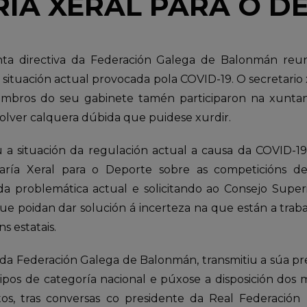
RIA XERAL PARA O D
nta directiva da Federación Galega de Balonmán reun
a situación actual provocada pola COVID-19. O secretario 
mbros do seu gabinete tamén participaron na xuntan
esolver calquera dúbida que puidese xurdir.
a situación da regulación actual a causa da COVID-19 
aría Xeral para o Deporte sobre as competicións de
a problemática actual e solicitando ao Consejo Super
que poidan dar solución á incerteza na que están a trab
s estatais.
da Federación Galega de Balonmán, transmitiu a súa pr
pos de categoría nacional e púxose a disposición dos
itos, tras conversas co presidente da Real Federació