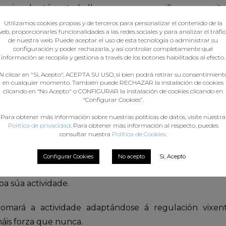
cional están a traballar para que se unifiquen os crit
Utilizamos cookies propias y de terceros para personalizar el contenido de la
eb, proporcionarles funcionalidades a las redes sociales y para analizar el tráfi
de nuestra web. Puede aceptar el uso de esta tecnología o administrar su
l fincapé na importancia de retomar a actividade nas ca
configuración y poder rechazarla, y así controlar completamente qué
información se recopila y gestiona a través de los botones habilitados al efecto.
e deixou claro que a situación non é doada, pero qu
ra estar á altura das circunstancias e proporá solu
Al clicar en "Sí, Acepto", ACEPTA SU USO, si bien podrá retirar su consentimient
en cualquier momento. También puede RECHAZAR la instalación de cookies
co comece a rodar o antes posible: “o balonmán está
clicando en “No Acepto" o CONFIGURAR la instalación de cookies clicando en
“Configurar Cookies”.
os, esta situación vai supoñer unha oportunidade para
eración e clubs traballamos unidos, imos saír adiante 
Para obtener más información sobre nuestras políticas de datos, visite nuestra
Política de privacidad
. Para obtener más información al respecto, puedes
consultar nuestra
Política de Cookies
.
proveitou para matizar algúns aspectos importantes 
Configurar Cookies
No acepto
Sí, Acepto
 Galega de Balonmán e para intercambiar experiencias 
a súa actividade.
omará a actividade adaptándose á regulación vixe
áis forza que nunca.