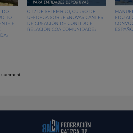
E DO
O 12 DE SETEMBRO, CURSO DE
MANUEL
ROITO
UFEDEGA SOBRE «NOVAS CANLES
EDU AL
ENTE E
DE CREACIÓN DE CONTIDO E
CONVOC
E
RELACIÓN COA COMUNIDADE»
ESPAÑO
DA»
 a comment.