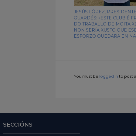
JESÚS LÓPEZ, PRESIDENT
GUARDÉS: «ESTE CLUB É F
DO TRABALLO DE MOITA X
NON SERÍA XUSTO QUE ES
ESFORZO QUEDARA EN NA
You must be
logged in
to post
SECCIÓNS