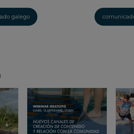
ado galego
comunicado
t