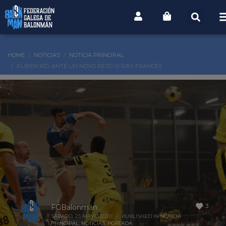
HOME
NOTICIAS
NOTICIA PRINCIPAL
RUBEN RÍO, ANTE UN NOVO RETO: O IVRY FRANCÉS
3
FGBalonmán
SÁBADO, 23 MAYO 2020
/
PUBLISHED IN
NOTICIA
PRINCIPAL
,
NOTICIAS
,
PORTADA