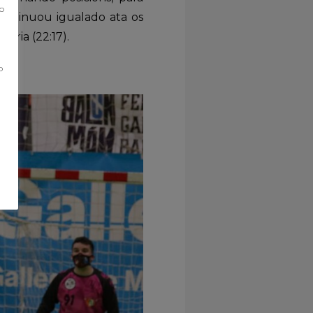
co
ontinuou igualado ata os
oria (22:17).
o