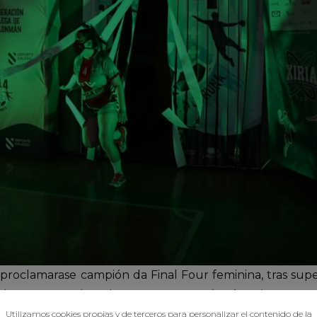
roclamarase campión da Final Four feminina, tras supe
tido, ante un Chapela que non parecía cómodo en mo
 máis igualado, e BM Chapela e Samertolameu ían alt
Utilizamos cookies propias y de terceros para personalizar el contenido de la