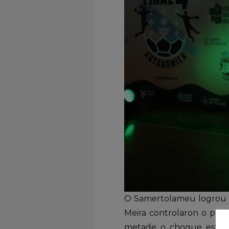
O Samertolameu logrou p
Meira controlaron o par
metade o choque estivo