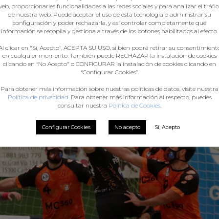
eb, proporcionarles funcionalidades a las redes sociales y para analizar el tráfi
mertolameu un gol arriba. Na segunda metade todo c
de nuestra web. Puede aceptar el uso de esta tecnología o administrar su
configuración y poder rechazarla, y así controlar completamente qué
que as de Meira xogaron con moita cabeza e lograron a vit
información se recopila y gestiona a través de los botones habilitados al efecto.
Al clicar en "Sí, Acepto", ACEPTA SU USO, si bien podrá retirar su consentimient
en cualquier momento. También puede RECHAZAR la instalación de cookies
clicando en “No Acepto" o CONFIGURAR la instalación de cookies clicando en
“Configurar Cookies”.
Para obtener más información sobre nuestras políticas de datos, visite nuestra
Política de privacidad
. Para obtener más información al respecto, puedes
consultar nuestra
Política de Cookies
.
Configurar Cookies
No acepto
Sí, Acepto