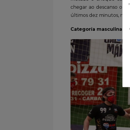
w
chegar ao descanso o Sa
últimos dez minutos, nos 
Categoría masculina