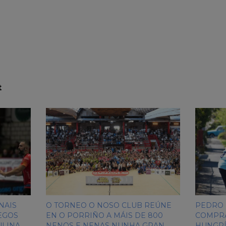
t
NAIS
O TORNEO O NOSO CLUB REÚNE
PEDRO 
EGOS
EN O PORRIÑO A MÁIS DE 800
COMPRA
ULINA
NENOS E NENAS NUNHA GRAN
HUNGR