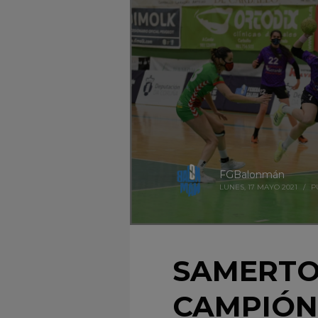
FGBalonmán
LUNES, 17 MAYO 2021
/
P
SAMERTO
CAMPIÓN