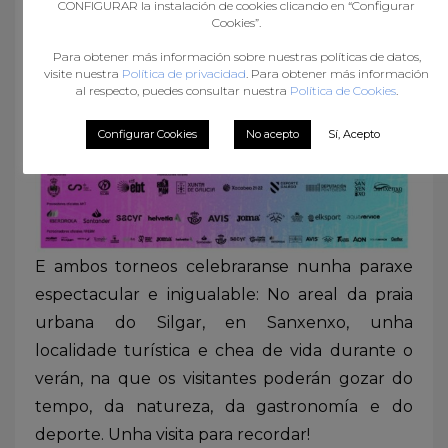
CONFIGURAR la instalación de cookies clicando en “Configurar
Cookies”.
Para obtener más información sobre nuestras políticas de datos,
visite nuestra
Política de privacidad
. Para obtener más información
al respecto, puedes consultar nuestra
Política de Cookies
.
Configurar Cookies
No acepto
Sí, Acepto
E ambos torneos celebraranse nunha paraxe
espectacular e inigualable: No areal da praia
urbana do Silgar, en Sanxenxo, unha
localidade turística e chea de vida durante o
verán, na que os visitantes poderán gozar do
tempo, da natureza, da gastronomía e do
deporte. Unha visita para recordar!