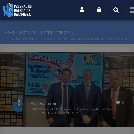
HOME
NOTICIAS
NOTICIA PRINCIPAL
SANXENXO, EPICENTRO DO BALONMÁN PRAIA ESPAÑOL COA DISPUTA
DO CESA E DO ARENA 1000 DO 24 AO 26 DE XUÑO
0
FGBalonmán
MIÉRCOLES, 18 MAYO 2022
/
PUBLISHED IN
NOTICIA
PRINCIPAL
,
NOTICIAS
,
PORTADA