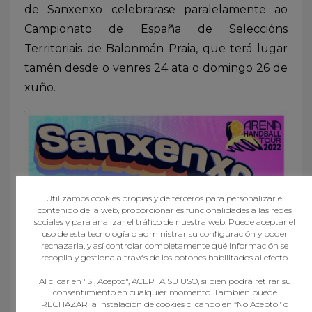
de Sanxenxo celebrarase paralelamente ao
Campionato de España de Seleccións
Territoriais de Balonmán Praia, que terá lugar
tamén desde o venres 24 ata o domingo 26 de
xuño.
Utilizamos cookies propias y de terceros para personalizar el
contenido de la web, proporcionarles funcionalidades a las redes
sociales y para analizar el tráfico de nuestra web. Puede aceptar el
uso de esta tecnología o administrar su configuración y poder
rechazarla, y así controlar completamente qué información se
recopila y gestiona a través de los botones habilitados al efecto.
Al clicar en "Sí, Acepto", ACEPTA SU USO, si bien podrá retirar su
consentimiento en cualquier momento. También puede
RECHAZAR la instalación de cookies clicando en “No Acepto" o