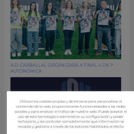
A.D. CARBALLAL ORGANIZARÁ A FINAL 4 DA 1ª
AUTONÓMICA
Utilizamos cookies propias y de terceros para personalizar el
contenido de la web, proporcionarles funcionalidades a las redes
sociales y para analizar el tráfico de nuestra web. Puede aceptar el
uso de esta tecnología o administrar su configuración y poder
rechazarla, y así controlar completamente qué información se
recopila y gestiona a través de los botones habilitados al efecto.