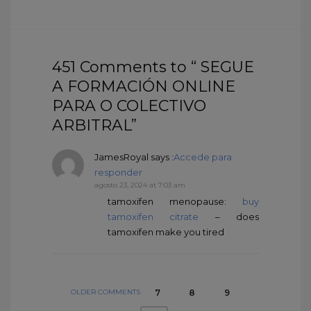
451 Comments to “ SEGUE
A FORMACIÓN ONLINE
PARA O COLECTIVO
ARBITRAL”
JamesRoyal
says :
Accede para
responder
agosto 23, 2024 at 7:03 am
tamoxifen menopause:
buy
tamoxifen citrate
– does
tamoxifen make you tired
OLDER COMMENTS
7
8
9