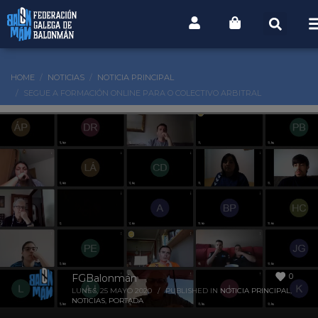
HOME
NOTICIAS
NOTICIA PRINCIPAL
SEGUE A FORMACIÓN ONLINE PARA O COLECTIVO ARBITRAL
0
FGBalonmán
LUNES, 25 MAYO 2020
/
PUBLISHED IN
NOTICIA PRINCIPAL
,
NOTICIAS
,
PORTADA