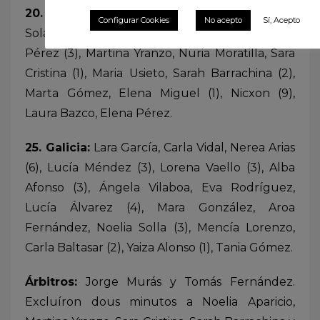
20. Aragón:
Verónica, Noa Alconchel (1), Irati
Configurar Cookies
No acepto
Sí, Acepto
Sola (2), Ainara Gordo (1), Noelia Aparicio, Natalia
Pérez (3), Martina Yranzo, Nuria Moratilla, Sara
Cristina (1), Maria Usieto, Sarah Barrachina (2),
Marta Gómez, Elena Miguel (1), Nicxon (9),
Laura Bazco, Elena Pérez.
25. Galicia:
Lara García, Carla Vidal, Nerea Arias
(6), Lucía Méndez (3), Lorena Vaello (3), Alba
Afonso (3), Ángela Vilaboa, Eva Rodríguez,
Lucía Álvarez (4), Mara González, Aroa
Fernández, Noelia Solla (3), Mencía Lorenzo,
Carla Baltasar (2), Yaiza Alonso (1), Tania Gómez.
Árbitros:
Jorge Murás y Tomás Fernández.
Excluíron dous minutos a Noelia Aparicio,