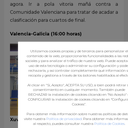
agora. Ir a pola vitoria mañá contra a
Comunidade Valenciana para tratar de acadar a
clasificación para cuartos de final.
Valencia-Galicia (16:00 horas)
Utilizamos cookies propias y de terceros para personalizar el
contenido de la web, proporcionarles funcionalidades a las red
sociales y para analizar el tráfico de nuestra web. Puede aceptar
uso de esta tecnología o administrar su configuración y pode
rechazarla, y así controlar completamente qué información 
recopila y gestiona a través de los botones habilitados al efect
Al clicar en "Sí, Acepto", ACEPTA SU USO, si bien podrá retirar 
consentimiento en cualquier momento. También puede
RECHAZAR la instalación de cookies clicando en “No Acepto"
CONFIGURAR la instalación de cookies clicando en “Configur
Cookies”.
Para obtener más información sobre nuestras políticas de dat
visite nuestra
Política de privacidad
. Para obtener más informa
Xuvenil feminina. Aragón, 20:25, Galicia
al respecto, puedes consultar nuestra
Política de Cookies
.