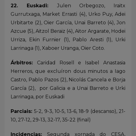
22. Euskadi:
Julen Orbegozo, Iraitx
Gurrutxaga, Market Errasti (4), Urko Puy, Adei
Urbitarte (2), Oier García, Unai Barreto (4), Jon
Azcue (5), Aitzol Beraiz (4), Aitor Argarate, Hodei
Urriza, Ekin Furnier (1), Pablo Aresti (1), Urki
Larrinaga (1), Xaboer Uranga, Oier Coto.
Árbitros:
Caridad Rosell e Isabel Anastasia
Herreros, que excluíron dous minutos a Iago
Castro, Pablo Pazos (2), Nicolás Cancela e Borja
García (2), por Galicia e a Unai Barreto e Urki
Larrinaga, por Euskadi
Parciais:
5-2, 9-3, 10-5, 13-6, 18-9 (descanso), 21-
10, 27-12, 29-13, 32-17, 35-22 (final)
Incidencias:
Segunda xornada do CESA,