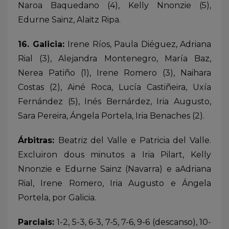
Naroa Baquedano (4), Kelly Nnonzie (5),
Edurne Sainz, Alaitz Ripa.
16. Galicia:
Irene Ríos, Paula Diéguez, Adriana
Rial (3), Alejandra Montenegro, María Baz,
Nerea Patiño (1), Irene Romero (3), Naihara
Costas (2), Ainé Roca, Lucía Castiñeira, Uxía
Fernández (5), Inés Bernárdez, Iria Augusto,
Sara Pereira, Ángela Portela, Iria Benaches (2).
Árbitras:
Beatriz del Valle e Patricia del Valle.
Excluiron dous minutos a Iria Pilart, Kelly
Nnonzie e Edurne Sainz (Navarra) e aAdriana
Rial, Irene Romero, Iria Augusto e Ángela
Portela, por Galicia.
Parciais:
1-2, 5-3, 6-3, 7-5, 7-6, 9-6 (descanso), 10-