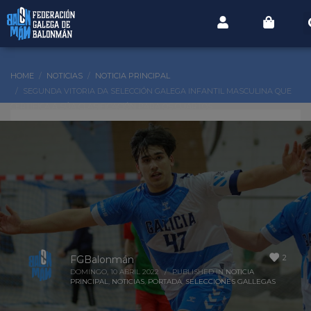
HOME
NOTICIAS
NOTICIA PRINCIPAL
SEGUNDA VITORIA DA SELECCIÓN GALEGA INFANTIL MASCULINA QUE
CERTIFICA A SÚA CLASIFICACIÓN PARA OS CUARTOS
2
FGBalonmán
DOMINGO, 10 ABRIL 2022
/
PUBLISHED IN
NOTICIA
PRINCIPAL
,
NOTICIAS
,
PORTADA
,
SELECCIONES GALLEGAS