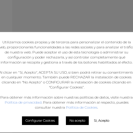
ÓN
Utilizamos cookies propias y de terceros para personalizar el contenido de la
eb, proporcionarles funcionalidades a las redes sociales y para analizar el tráfi
de nuestra web. Puede aceptar el uso de esta tecnología o administrar su
configuración y poder rechazarla, y así controlar completamente qué
información se recopila y gestiona a través de los botones habilitados al efecto.
Al clicar en "Sí, Acepto", ACEPTA SU USO, si bien podrá retirar su consentimient
en cualquier momento. También puede RECHAZAR la instalación de cookies
clicando en “No Acepto" o CONFIGURAR la instalación de cookies clicando en
“Configurar Cookies”.
a
Para obtener más información sobre nuestras políticas de datos, visite nuestra
án
Política de privacidad
. Para obtener más información al respecto, puedes
consultar nuestra
Política de Cookies
.
Configurar Cookies
No acepto
Sí, Acepto
AS
,