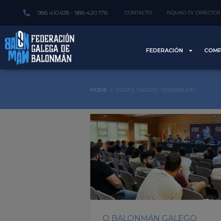
986 410 618 - 986 420 176
CONTACTO
ISQUAD-TV DIRECTOS
FEDERACIÓN
COMP
HOME
POSTS TAGGED "ASEMBLEA"
O BALONMÁN GALEGO