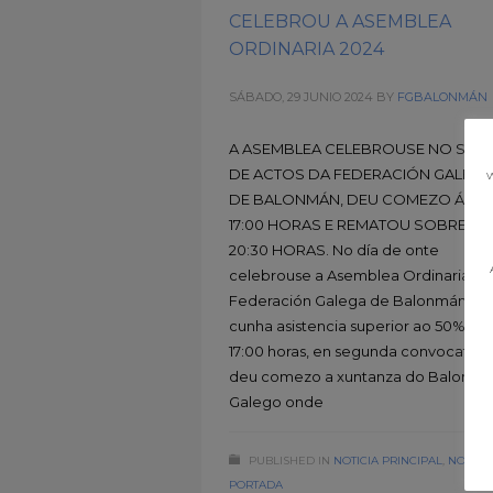
CELEBROU A ASEMBLEA
ORDINARIA 2024
SÁBADO, 29 JUNIO 2024
BY
FGBALONMÁN
A ASEMBLEA CELEBROUSE NO SAL
DE ACTOS DA FEDERACIÓN GALEGA
w
DE BALONMÁN, DEU COMEZO ÁS
17:00 HORAS E REMATOU SOBRE AS
20:30 HORAS. No día de onte
celebrouse a Asemblea Ordinaria da
Federación Galega de Balonmán,
cunha asistencia superior ao 50%. Ás
17:00 horas, en segunda convocatori
deu comezo a xuntanza do Balonm
Galego onde
PUBLISHED IN
NOTICIA PRINCIPAL
,
NOTICI
PORTADA