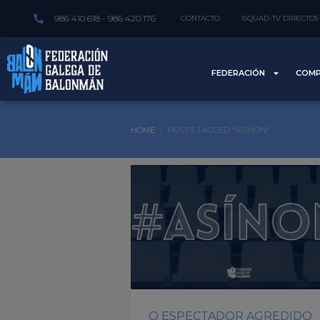
986 410 618 - 986 420 176
CONTACTO
ISQUAD-TV DIRECTOS
FEDERACIÓN
COMP
HOME
POSTS TAGGED "ASÍNON"
O ESPECTADOR AGREDIDO