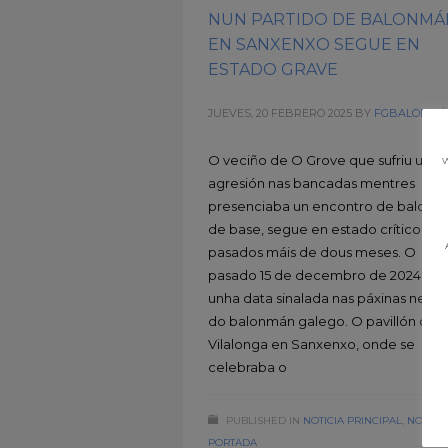
NUN PARTIDO DE BALONMÁ
EN SANXENXO SEGUE EN
ESTADO GRAVE
JUEVES, 20 FEBRERO 2025
BY
FGBALONMÁ
O veciño de O Grove que sufriu unha
w
agresión nas bancadas mentres
presenciaba un encontro de balon
de base, segue en estado crítico
pasados máis de dous meses. O
pasado 15 de decembro de 2024 é
unha data sinalada nas páxinas negra
do balonmán galego. O pavillón de
Vilalonga en Sanxenxo, onde se
celebraba o
PUBLISHED IN
NOTICIA PRINCIPAL
,
NOTICI
PORTADA