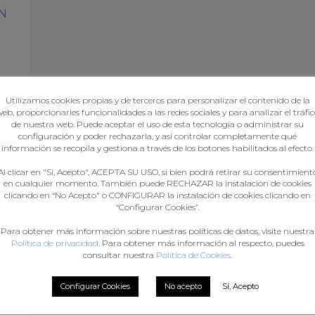
N
N
Utilizamos cookies propias y de terceros para personalizar el contenido de la
eb, proporcionarles funcionalidades a las redes sociales y para analizar el tráfi
de nuestra web. Puede aceptar el uso de esta tecnología o administrar su
configuración y poder rechazarla, y así controlar completamente qué
mán
información se recopila y gestiona a través de los botones habilitados al efecto.
Al clicar en "Sí, Acepto", ACEPTA SU USO, si bien podrá retirar su consentimient
en cualquier momento. También puede RECHAZAR la instalación de cookies
clicando en “No Acepto" o CONFIGURAR la instalación de cookies clicando en
“Configurar Cookies”.
s
Para obtener más información sobre nuestras políticas de datos, visite nuestra
Política de privacidad
. Para obtener más información al respecto, puedes
consultar nuestra
Política de Cookies
.
Configurar Cookies
No acepto
Sí, Acepto
AS
,