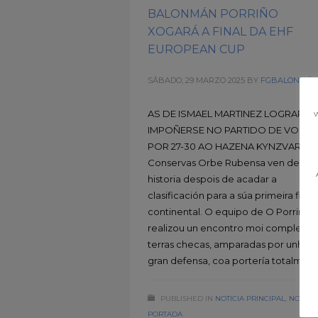
BALONMÁN PORRIÑO
XOGARÁ A FINAL DA EHF
EUROPEAN CUP
SÁBADO, 29 MARZO 2025
BY
FGBALONMÁ
AS DE ISMAEL MARTINEZ LOGRARO
w
IMPOÑERSE NO PARTIDO DE VOLTA
POR 27-30 AO HAZENA KYNZVART O
Conservas Orbe Rubensa ven de fac
historia despois de acadar a
clasificación para a súa primeira final
continental. O equipo de O Porriño
realizou un encontro moi completo 
terras checas, amparadas por unha
gran defensa, coa portería totalmen
PUBLISHED IN
NOTICIA PRINCIPAL
,
NOTICI
PORTADA