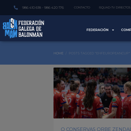
986 410 618 - 986 420 176
CONTACTO
ISQUAD-TV DIRECTOS
FEDERACIÓN
COMP
HOME
POSTS TAGGED "EHFEUROPEANCUP"
O CONSERVAS ORBE ZENDA