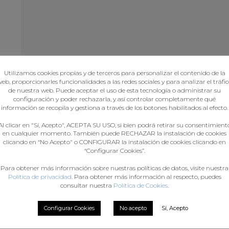
N
Utilizamos cookies propias y de terceros para personalizar el contenido de la
N
eb, proporcionarles funcionalidades a las redes sociales y para analizar el tráfi
de nuestra web. Puede aceptar el uso de esta tecnología o administrar su
configuración y poder rechazarla, y así controlar completamente qué
información se recopila y gestiona a través de los botones habilitados al efecto.
er
Al clicar en "Sí, Acepto", ACEPTA SU USO, si bien podrá retirar su consentimient
en cualquier momento. También puede RECHAZAR la instalación de cookies
clicando en “No Acepto" o CONFIGURAR la instalación de cookies clicando en
“Configurar Cookies”.
en
Para obtener más información sobre nuestras políticas de datos, visite nuestra
Política de privacidad
. Para obtener más información al respecto, puedes
consultar nuestra
Política de Cookies
.
te
Configurar Cookies
No acepto
Sí, Acepto
AS
,