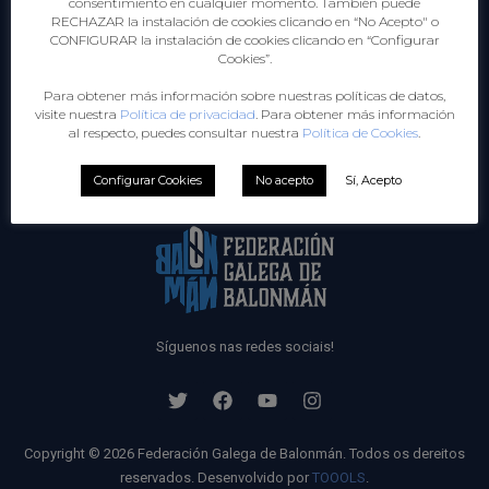
consentimiento en cualquier momento. También puede
RECHAZAR la instalación de cookies clicando en “No Acepto" o
CONFIGURAR la instalación de cookies clicando en “Configurar
FEDERACIÓN
Cookies”.
COMPETICIÓNS
TENDA
Para obtener más información sobre nuestras políticas de datos,
visite nuestra
Política de privacidad
. Para obtener más información
COMUNICACIÓN
al respecto, puedes consultar nuestra
Política de Cookies
.
ARBITRAXE
SELECCIÓNS GALEGAS
Configurar Cookies
No acepto
Sí, Acepto
FORMACIÓN
Síguenos nas redes sociais!
Copyright © 2026 Federación Galega de Balonmán. Todos os dereitos
reservados. Desenvolvido por
TOOOLS
.