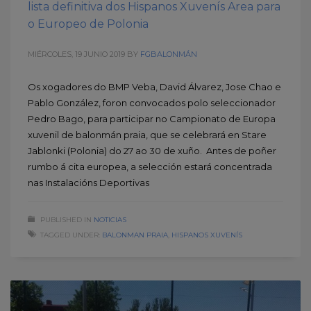
lista definitiva dos Hispanos Xuvenís Area para
o Europeo de Polonia
MIÉRCOLES, 19 JUNIO 2019
BY
FGBALONMÁN
Os xogadores do BMP Veba, David Álvarez, Jose Chao e
Pablo González, foron convocados polo seleccionador
Pedro Bago, para participar no Campionato de Europa
xuvenil de balonmán praia, que se celebrará en Stare
Jablonki (Polonia) do 27 ao 30 de xuño. Antes de poñer
rumbo á cita europea, a selección estará concentrada
nas Instalacións Deportivas
PUBLISHED IN
NOTICIAS
TAGGED UNDER:
BALONMAN PRAIA
,
HISPANOS XUVENÍS