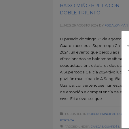
BAIXO MIÑO BRILLA CON
DOBLE TRIUNFO
LUNES, 26 AGOSTO 2024
BY
FGBALONMÁN
O pasado domingo 25 de agosto, A
Guarda acolleu a Supercopa Galicia
w
2024, un evento que deixou aos
afeccionados ao balonmán vibrando
coas actuacións estelares dos equip
A Supercopa Galicia 2024 tivo lugar 
pavillón municipal de A Sangriña, en 
Guarda, converténdose nun escenar
de emoción e competencia de alto
nivel. Este evento, que
PUBLISHED IN
NOTICIA PRINCIPAL
,
NOTICI
PORTADA
TAGGED UNDER:
CANGAS
,
GUARDÉS
,