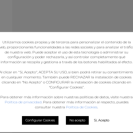
Utilizamos cookies propias y de terceros para personalizar el contenido de la
eb, proporcionarles funcionalidades a las redes sociales y para analizar el tráfi
de nuestra web. Puede aceptar el uso de esta tecnología o administrar su
configuración y poder rechazarla, y así controlar completamente qué
información se recopila y gestiona a través de los botones habilitados al efecto.
os.
Al clicar en "Sí, Acepto", ACEPTA SU USO, si bien podrá retirar su consentimient
no
en cualquier momento. También puede RECHAZAR la instalación de cookies
A
clicando en “No Acepto" o CONFIGURAR la instalación de cookies clicando en
“Configurar Cookies”.
io
Para obtener más información sobre nuestras políticas de datos, visite nuestra
Política de privacidad
. Para obtener más información al respecto, puedes
consultar nuestra
Política de Cookies
.
AS
,
Configurar Cookies
No acepto
Sí, Acepto