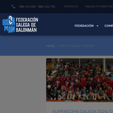
986 410 618 - 986 420 176
CONTACTO
ISQUAD-TV DIRECTOS
FEDERACIÓN
COMP
HOME
POSTS TAGGED "NOVÁS"
SUPERCOPA GALICIA 2024: O