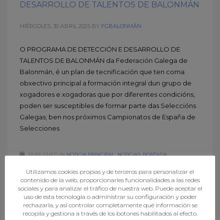
DESARROLLO DE TALENTOS DE BALONMÁN
MIÉRCOLES, 30 ABRIL 2025
BY
FGBALONMÁN
O PROGRAMA DE DETECCIÓN E DESARROLLO DE
TALENTOS DE BALONMÁN da Federación Galega de
Balonmán, é un plan de tecnificación que ten coma
obxectivo principal a formación integral dun grupo de
xogadores e xogadoras que por diferentes condicións,
poden ser susceptibles de formar parte das Seleccións
Galegas; ben nos próximos Campionatos de España de
Selecciones
PUBLISHED IN
NOTICIA PRINCIPAL
,
NOTICIAS
,
PORTADA
TAGGED UNDER:
NOTICIAS
,
PDDTB
,
PLAN SOCIAL ENCE
,
Utilizamos cookies propias y de terceros para personalizar el
TECNIFICACIÓN
contenido de la web, proporcionarles funcionalidades a las redes
sociales y para analizar el tráfico de nuestra web. Puede aceptar el
uso de esta tecnología o administrar su configuración y poder
rechazarla, y así controlar completamente qué información se
recopila y gestiona a través de los botones habilitados al efecto.