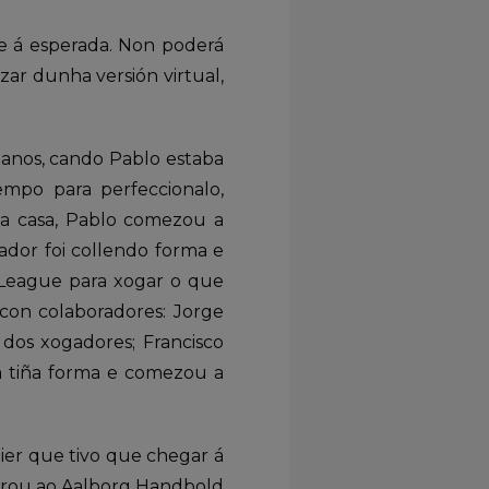
e á esperada. Non poderá
zar dunha versión virtual,
 anos, cando Pablo estaba
mpo para perfeccionalo,
a casa, Pablo comezou a
lador foi collendo forma e
s League para xogar o que
 con colaboradores: Jorge
 dos xogadores; Francisco
a tiña forma e comezou a
er que tivo que chegar á
perou ao Aalborg Handbold