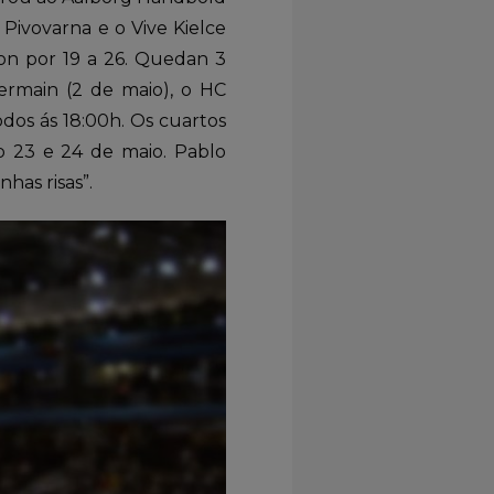
e Pivovarna e o Vive Kielce
on por 19 a 26. Quedan 3
Germain (2 de maio), o HC
dos ás 18:00h. Os cuartos
o 23 e 24 de maio. Pablo
has risas”.