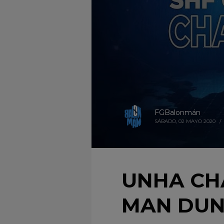
FGBalonmán
SÁBADO, 02 MAYO 2020
/
UNHA CH
MAN DUN