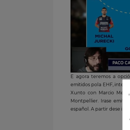
E agora teremos a opción
emitidos pola EHF, intere
Xunto con Marcio Menino
w
Montpellier. Irase emiti
español. A partir dese in