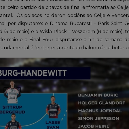
terceiro partido de oitavos de final enfrontaría ao Celj
lantel. Os polacos no deron opcións ao Celje e vencer
inal por disputarse: o Dinamo Bucaresti – Paris Saint 
 (5 de maio) e o Wisla Plock – Veszprem (8 de maio), to
 de maio e a Final Four disputarase a fin de semana d
fundamental é “entreter á xente do balonmán e botar un