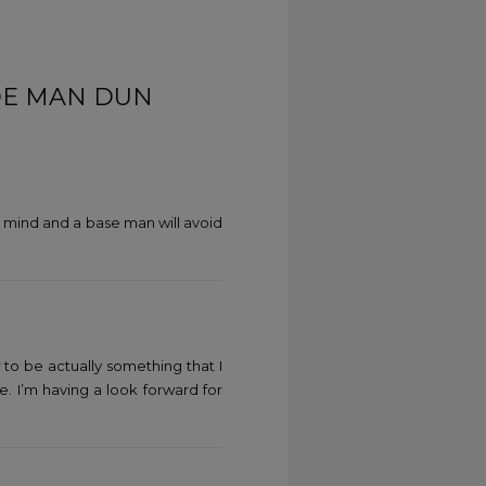
 DE MAN DUN
r mind and a base man will avoid
 to be actually something that I
. I’m having a look forward for