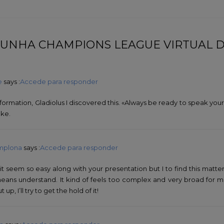
 “ UNHA CHAMPIONS LEAGUE VIRTUAL
e
says :
Accede para responder
formation, Gladiolus I discovered this. «Always be ready to speak you
ake.
amplona
says :
Accede para responder
t seem so easy along with your presentation but I to find this matter
means understand. It kind of feels too complex and very broad for me
p, I’ll try to get the hold of it!