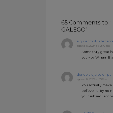
65 Comments to
GALEGO”
alquiler motos tenerif
agosto 17, 2024 at 12:16 am
Some truly great in
you.» by William Bl
donde alojarse en p
agosto 17, 2024 at 2:04 am
You actually make i
believe I’d by no 
your subsequent put u