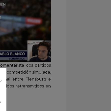
comentarista dos partidos
a da competición simulada.
 final entre Flensburg e
co
artidos retransmitidos en
o