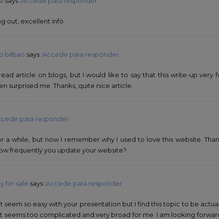
ra
says :
Accede para responder
 out, excellent info .
b bilbao
says :
Accede para responder
read article on blogs, but I would like to say that this write-up very
en surprised me. Thanks, quite nice article.
cede para responder
or a while, but now I remember why I used to love this website. Than
ow frequently you update your website?
 for sale
says :
Accede para responder
t seem so easy with your presentation but I find this topic to be actual
t seems too complicated and very broad for me. I am looking forward fo