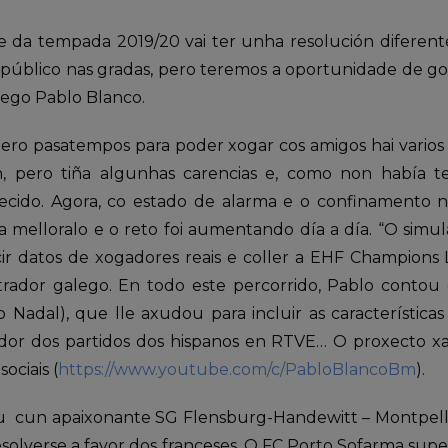
da tempada 2019/20 vai ter unha resolución diferent
o público nas gradas, pero teremos a oportunidade de go
ego Pablo Blanco.
ro pasatempos para poder xogar cos amigos hai varios
, pero tiña algunhas carencias e, como non había te
cido. Agora, co estado de alarma e o confinamento n
a melloralo e o reto foi aumentando día a día. “O simu
cir datos de xogadores reais e coller a EHF Champion
strador galego. En todo este percorrido, Pablo contou
 Nadal), que lle axudou para incluir as características
rador dos partidos dos hispanos en RTVE… O proxecto x
ociais (
https://www.youtube.com/c/PabloBlancoBm
).
u cun apaixonante SG Flensburg-Handewitt – Montpelli
esolverse a favor dos franceses. O FC Porto Sofarma su