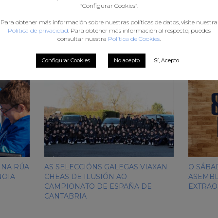
“Configurar Cookies”.
Para obtener más información sobre nuestras políticas de datos, visite nuestra
Política de privacidad
. Para obtener más información al respecto, puedes
consultar nuestra
Política de Cookies
.
t
Configurar Cookies
No acepto
Sí, Acepto
 NA RÚA
AS SELECCIÓNS GALEGAS VIAXAN
O SÁBA
NOIA
CHEAS DE ILUSIÓN AO
ASEMBL
CAMPIONATO DE ESPAÑA DE
EXTRAO
CANTABRIA