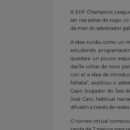
A EHF Champions League 
ser nas pistas de xogo, c
da man do adestrador gal
A idea xurdiu como un me
estudando programación
quedara un pouco esque
darlle voltas de novo par
con el a idea de introdu
faltaba”, explicou o ade
Gayo (xogador do Seis do
José Caro, habitual nar
difusión a través de redes s
O torneo virtual comezo
tanda de 7 metros para r