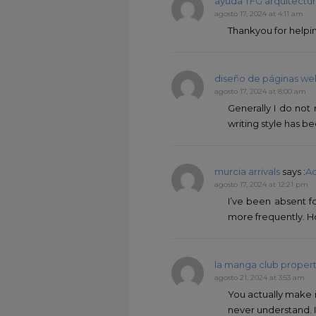
ayuda TFG arquitectu
agosto 17, 2024 at 4:11 am
Thankyou for helping
diseño de páginas we
agosto 17, 2024 at 8:00 am
Generally I do not 
writing style has be
murcia arrivals
says :
Ac
agosto 17, 2024 at 12:21 pm
I’ve been absent f
more frequently. H
la manga club property
agosto 21, 2024 at 3:53 am
You actually make i
never understand. I