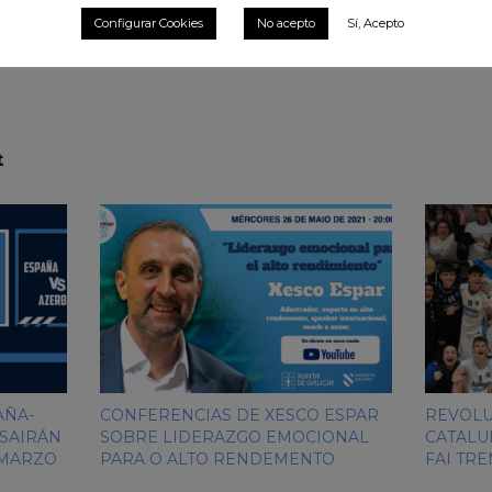
Configurar Cookies
No acepto
Sí, Acepto
t
AÑA-
CONFERENCIAS DE XESCO ESPAR
REVOLU
 SAIRÁN
SOBRE LIDERAZGO EMOCIONAL
CATALU
 MARZO
PARA O ALTO RENDEMENTO
FAI TR