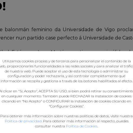
!
e balonmán feminino da Universidade de Vigo proc
 vencer nun partido case perfecto á Universidade de Cast
 Abel Estévez e Isma Martínez estiveron moi sólidas d
ectividade en ataque, o que lles permitiu romper o part
Utilizamos cookies propias y de terceros para personalizar el contenido de la
eb, proporcionarles funcionalidades a las redes sociales y para analizar el tráfi
a como frear este furacán ofensivo, con Sarai Martín á c
de nuestra web. Puede aceptar el uso de esta tecnología o administrar su
configuración y poder rechazarla, y así controlar completamente qué
viguesas gañaban 19-14.
información se recopila y gestiona a través de los botones habilitados al efecto.
lveu saír moi forte e logrou aumentar as distancias aí
Al clicar en "Sí, Acepto", ACEPTA SU USO, si bien podrá retirar su consentimient
en cualquier momento. También puede RECHAZAR la instalación de cookies
nha vez máis a defensa e a actuación das porteiras vigu
clicando en “No Acepto" o CONFIGURAR la instalación de cookies clicando en
“Configurar Cookies”.
7-28 e a Universidade de Vigo logrou o título.
Para obtener más información sobre nuestras políticas de datos, visite nuestra
Política de privacidad
. Para obtener más información al respecto, puedes
consultar nuestra
Política de Cookies
.