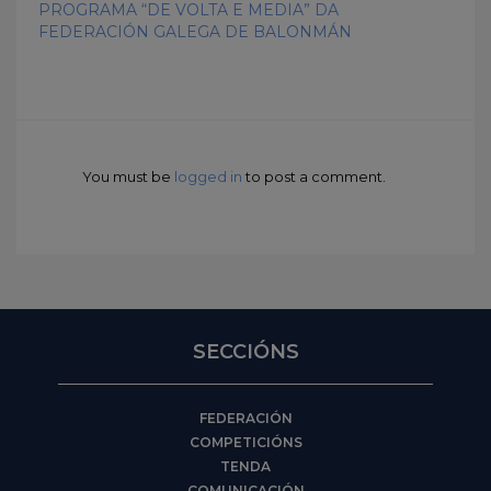
PROGRAMA “DE VOLTA E MEDIA” DA
FEDERACIÓN GALEGA DE BALONMÁN
You must be
logged in
to post a comment.
SECCIÓNS
FEDERACIÓN
COMPETICIÓNS
TENDA
COMUNICACIÓN