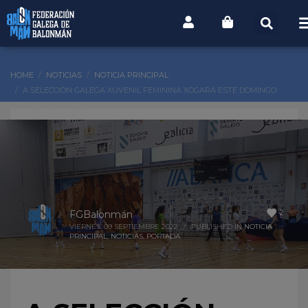
HOME
NOTICIAS
NOTICIA PRINCIPAL
A SELECCIÓN GALEGA XUVENIL FEMININA XOGARÁ ESTE DOMINGO
CONTRA GUATEMALA
2
FGBalonmán
VIERNES, 09 SEPTIEMBRE 2022
/
PUBLISHED IN
NOTICIA
PRINCIPAL
,
NOTICIAS
,
PORTADA