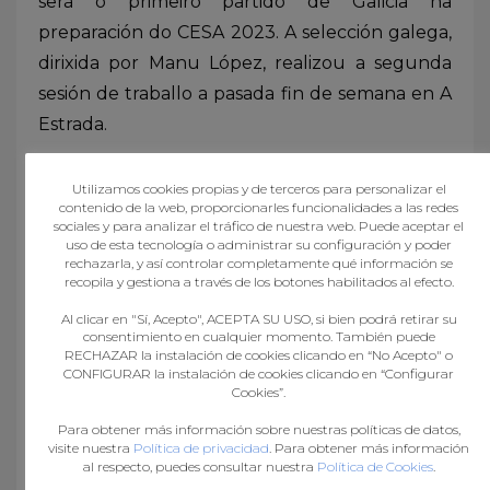
será o primeiro partido de Galicia na
preparación do CESA 2023. A selección galega,
dirixida por Manu López, realizou a segunda
sesión de traballo a pasada fin de semana en A
Estrada.
Na seguinte ligazón, tedes a convocatoria da
Utilizamos cookies propias y de terceros para personalizar el
selección galega para este choque.
contenido de la web, proporcionarles funcionalidades a las redes
sociales y para analizar el tráfico de nuestra web. Puede aceptar el
uso de esta tecnología o administrar su configuración y poder
rechazarla, y así controlar completamente qué información se
convocatoria
recopila y gestiona a través de los botones habilitados al efecto.
Al clicar en "Sí, Acepto", ACEPTA SU USO, si bien podrá retirar su
consentimiento en cualquier momento. También puede
RECHAZAR la instalación de cookies clicando en “No Acepto" o
CONFIGURAR la instalación de cookies clicando en “Configurar
Cookies”.
Para obtener más información sobre nuestras políticas de datos,
visite nuestra
Política de privacidad
. Para obtener más información
al respecto, puedes consultar nuestra
Política de Cookies
.