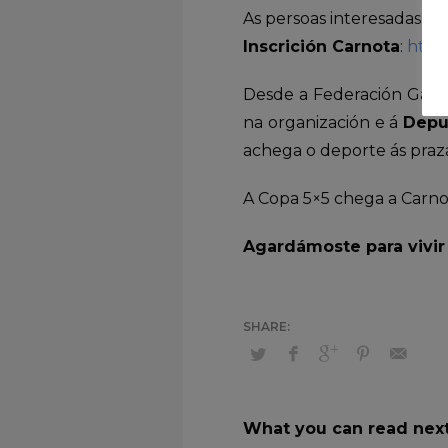
As persoas interesadas pod
Inscrición Carnota
:
http
Desde a Federación Gal
na organización e á
Depu
achega o deporte ás praza
A Copa 5×5 chega a Carno
Agardámoste para vivir 
What you can read nex