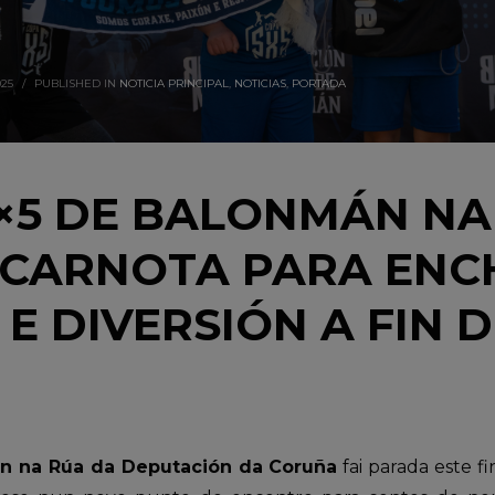
25
/
PUBLISHED IN
NOTICIA PRINCIPAL
,
NOTICIAS
,
PORTADA
5×5 DE BALONMÁN NA
 CARNOTA PARA ENC
E DIVERSIÓN A FIN D
n na Rúa da Deputación da Coruña
fai parada este 