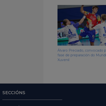
Álvaro Preciado, convocado p
fase de preparación do Mundi
Xuvenil
SECCIÓNS