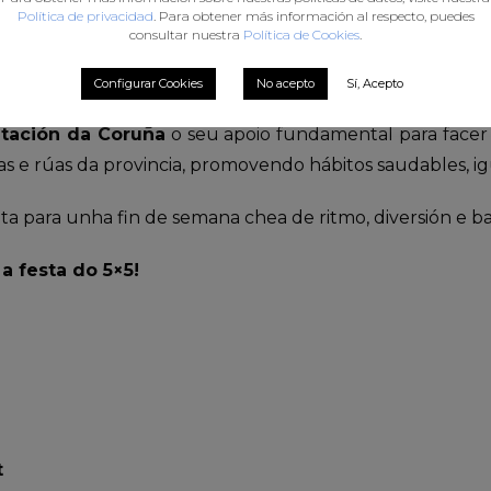
Política de privacidad
. Para obtener más información al respecto, puedes
en inscribirse a través da seguinte ligazón:
consultar nuestra
Política de Cookies
.
s://balonmano.misquad.es/detalle_inscripcion_actividad
Configurar Cookies
No acepto
Sí, Acepto
ega de Balonmán queremos agradecer ao
Concello de 
tación da Coruña
o seu apoio fundamental para facer p
s e rúas da provincia, promovendo hábitos saudables, ig
ta para unha fin de semana chea de ritmo, diversión e b
a festa do 5×5!
t