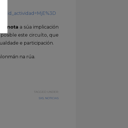
.php?id_actividad=MjE%3D
Carnota
a súa implicación
osible este circuíto, que
ualdade e participación.
alonmán na rúa.
TAGGED UNDER:
5X5
,
NOTICIAS