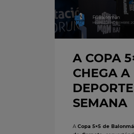
FGBalonmán
MARTES, 25 NOVIEMBRE 20
A COPA 
CHEGA A
DEPORTE 
SEMANA
A
Copa 5×5 de Balonmá