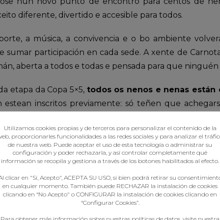
dose nun novo punto de encontro para centos de n
to diferente, divertido e accesible para todos.
porte, a música, a convivencia e o bo ambiente volver
e sumar participación en cada sede. A xente de Carnot
mán, aberta a todos e todas e pensada para que ninguén
da etapa da Copa 5×5,
todos os nenos e nenas están 
stean inscritos previamente: só teñen que achegarse
o da Federación Galega de Balonmán, e serán inscrit
Utilizamos cookies propias y de terceros para personalizar el contenido de la
.
eb, proporcionarles funcionalidades a las redes sociales y para analizar el tráfi
de nuestra web. Puede aceptar el uso de esta tecnología o administrar su
configuración y poder rechazarla, y así controlar completamente qué
 categorías desde benxamín a alevín, sorteos, animació
información se recopila y gestiona a través de los botones habilitados al efecto.
te desta cita, o que converte cada sede nun auténti
Al clicar en "Sí, Acepto", ACEPTA SU USO, si bien podrá retirar su consentimient
en cualquier momento. También puede RECHAZAR la instalación de cookies
clicando en “No Acepto" o CONFIGURAR la instalación de cookies clicando en
“Configurar Cookies”.
Para obtener más información sobre nuestras políticas de datos, visite nuestra