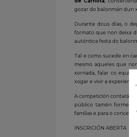
de Carnota
, convertén
gozar do balonmán dun xei
Durante dous días, o de
formato que non deixa d
auténtica festa do balon
Tal e como sucede en ca
mesmo aqueles que non e
xornada, falar co equip
xogar e vivir a experiencia
w
A competición contará con
público tamén forme par
familias e para o concello.
INSCRICIÓN ABERTA