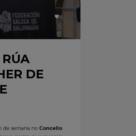
0
 RÚA
HER DE
E
fin de semana no
Concello