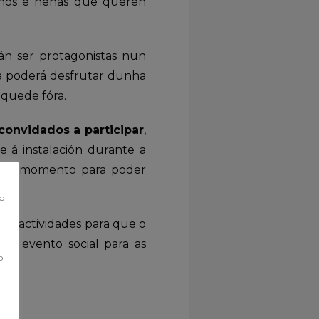
enos e nenas que queren
án ser protagonistas nun
a poderá desfrutar dunha
 quede fóra.
convidados a participar
,
 á instalación durante a
os no momento para poder
co
n e actividades para que o
co evento social para as
o