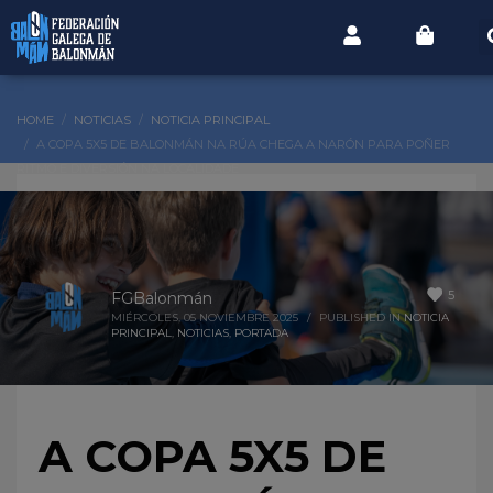
HOME
NOTICIAS
NOTICIA PRINCIPAL
A COPA 5X5 DE BALONMÁN NA RÚA CHEGA A NARÓN PARA POÑER
RITMO E DIVERSIÓN NA LOCALIDADE
5
FGBalonmán
MIÉRCOLES, 05 NOVIEMBRE 2025
/
PUBLISHED IN
NOTICIA
PRINCIPAL
,
NOTICIAS
,
PORTADA
A COPA 5X5 DE