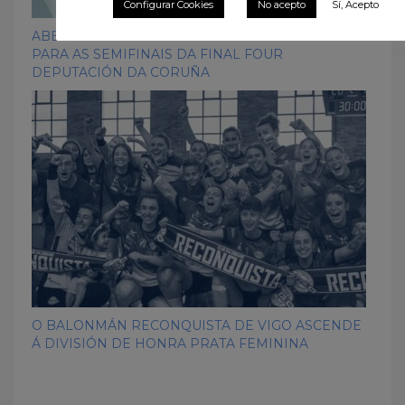
Configurar Cookies
No acepto
Sí, Acepto
ABERTO O PRAZO DE RESERVA DE LOCALIDADES
PARA AS SEMIFINAIS DA FINAL FOUR
DEPUTACIÓN DA CORUÑA
O BALONMÁN RECONQUISTA DE VIGO ASCENDE
Á DIVISIÓN DE HONRA PRATA FEMININA