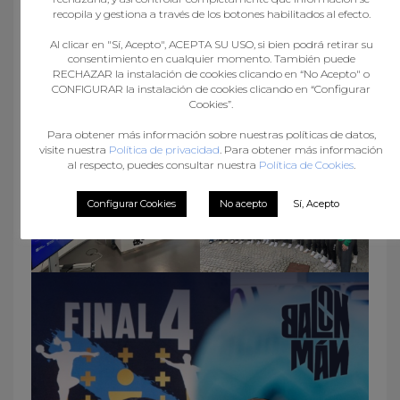
recopila y gestiona a través de los botones habilitados al efecto.
Al clicar en "Sí, Acepto", ACEPTA SU USO, si bien podrá retirar su
consentimiento en cualquier momento. También puede
RECHAZAR la instalación de cookies clicando en “No Acepto" o
CONFIGURAR la instalación de cookies clicando en “Configurar
Cookies”.
Para obtener más información sobre nuestras políticas de datos,
visite nuestra
Política de privacidad
. Para obtener más información
al respecto, puedes consultar nuestra
Política de Cookies
.
Configurar Cookies
No acepto
Sí, Acepto