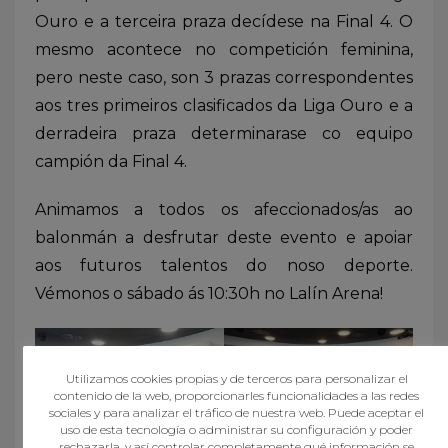
Ouro e a terceira praza decídese na Final 4. O
mesmo acontece no competición feminina,
pero neste caso, son 3 prazas correspondentes
aos tres primeiros clasificados da Liga Ouro e a
derradeira praza determinarase co equipo
campión da Final 4.
Animamos a todos os afeccionados/as ao
balonmán a desfrutar deste evento e apoiar
aos futuros talentos do noso deporte.
Vémonos o sábado ás 10:30h no Lalín Arena!
Utilizamos cookies propias y de terceros para personalizar el
contenido de la web, proporcionarles funcionalidades a las redes
sociales y para analizar el tráfico de nuestra web. Puede aceptar el
uso de esta tecnología o administrar su configuración y poder
rechazarla, y así controlar completamente qué información se