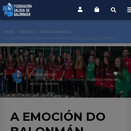
HOME
NOTICIAS
NOTICIA PRINCIPAL
A EMOCIÓN DO BALONMÁN INFANTIL CHEGA A LALÍN COA FINAL 4
0
FGBalonmán
JUEVES, 03 ABRIL 2025
/
PUBLISHED IN
NOTICIA PRINCIPAL
,
NOTICIAS
,
PORTADA
A EMOCIÓN DO