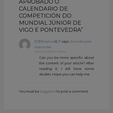
APROBADO O
CALENDARIO DE
COMPETICIÓN DO
MUNDIAL JÚNIOR DE
VIGO E PONTEVEDRA”
打开Binance账户
says :
Accede para
responder
marzo 31, 2024 at 2:15 am
Can you be more specific about
the content of your article? After
reading it, I still have some
doubts. Hope you can help me.
You must be
logged in
to post a comment.