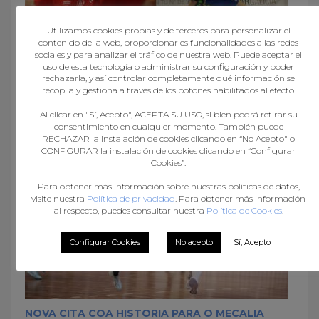
Utilizamos cookies propias y de terceros para personalizar el
contenido de la web, proporcionarles funcionalidades a las redes
sociales y para analizar el tráfico de nuestra web. Puede aceptar el
uso de esta tecnología o administrar su configuración y poder
rechazarla, y así controlar completamente qué información se
recopila y gestiona a través de los botones habilitados al efecto.
CARME CASTRO E ISMAEL MARTÍNEZ, NA
CONCENTRACIÓN DAS GUERREIRAS JÚNIOR
Al clicar en "Sí, Acepto", ACEPTA SU USO, si bien podrá retirar su
consentimiento en cualquier momento. También puede
RECHAZAR la instalación de cookies clicando en “No Acepto" o
CONFIGURAR la instalación de cookies clicando en “Configurar
Cookies”.
Para obtener más información sobre nuestras políticas de datos,
visite nuestra
Política de privacidad
. Para obtener más información
al respecto, puedes consultar nuestra
Política de Cookies
.
Configurar Cookies
No acepto
Sí, Acepto
NOVA CITA COA HISTORIA PARA O MECALIA