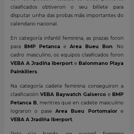
clasificados obtiveron o seu billete para
disputar unha das probas máis importantes do
calendario nacional.
En categoría infantil feminina, as prazas foron
para
BMP Petanca
e
Area Bueu Bon
. No
cadro masculino, os equipos clasificados foron
VEBA A Jradiña Iberport
e
Balonmano Playa
Painkillers
.
Na categoría cadete feminina conseguiron a
clasificación
VEBA Baywatch Galserco
e
BMP
Petanca B
, mentres que en cadete masculino
lograron o pase
Area Bueu Portomaior
e
VEBA A Jradiña Iberport
.
Pola súa banda, en xuvenil feminina