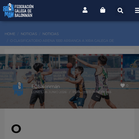
HOME
NOTICIAS
NOTICIAS
O CLASIFICATORIO ARENA 1000 ARRANCA A XIRA GALEGA DE
BALONMÁN PRAIA EN BUEU COA MIRADA POSTA EN ORIHUELA
0
FGBalonmán
LUNES, 08 JUNIO 2026
/
PUBLISHED IN
NOTICIAS
O