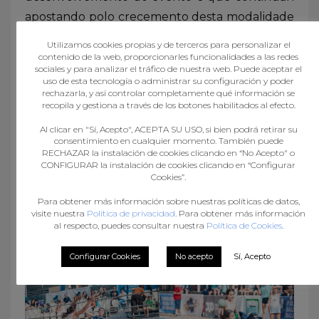
apostando polo crecemento desta modalidade
deportiva en todo o territorio galego.
Utilizamos cookies propias y de terceros para personalizar el
contenido de la web, proporcionarles funcionalidades a las redes
sociales y para analizar el tráfico de nuestra web. Puede aceptar el
A Xira Galega de Balonmán Praia 2026
uso de esta tecnología o administrar su configuración y poder
continuará nas vindeiras semanas co obxectivo
rechazarla, y así controlar completamente qué información se
recopila y gestiona a través de los botones habilitados al efecto.
de seguir levando o espectáculo do balonmán
Al clicar en "Sí, Acepto", ACEPTA SU USO, si bien podrá retirar su
praia a diferentes areais de Galicia, nunha
consentimiento en cualquier momento. También puede
tempada que acaba de comezar e que
RECHAZAR la instalación de cookies clicando en “No Acepto" o
CONFIGURAR la instalación de cookies clicando en “Configurar
promete emoción ata o último lanzamento.
Cookies”.
Para obtener más información sobre nuestras políticas de datos,
visite nuestra
Política de privacidad
. Para obtener más información
al respecto, puedes consultar nuestra
Política de Cookies
.
Configurar Cookies
No acepto
Sí, Acepto