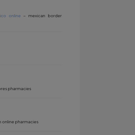
ico online
– mexican border
ores pharmacies
n online pharmacies