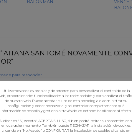
IÓN
BALONMÁN
VENCED
BALONM
o “ AITANA SANTOMÉ NOVAMENTE CON
IOR”
ccede para responder
iverypharma.com/#
best online pharmacies in mexico
Utilizamos cookies propias y de terceros para personalizar el contenido de la
eb, proporcionarles funcionalidades a las redes sociales y para analizar el tráfi
de nuestra web. Puede aceptar el uso de esta tecnología o administrar su
configuración y poder rechazarla, y así controlar completamente qué
ede para responder
información se recopila y gestiona a través de los botones habilitados al efecto.
xico price list:
medicine in mexico pharmacies
– best online pharma
Al clicar en "Sí, Acepto", ACEPTA SU USO, si bien podrá retirar su consentimient
en cualquier momento. También puede RECHAZAR la instalación de cookies
clicando en “No Acepto" o CONFIGURAR la instalación de cookies clicando en