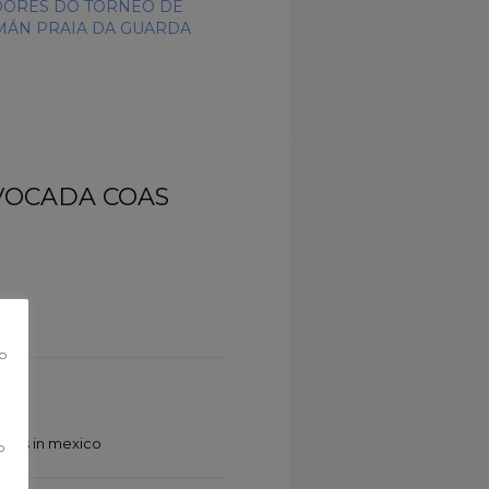
ORES DO TORNEO DE
ÁN PRAIA DA GUARDA
VOCADA COAS
co
cies in mexico
o