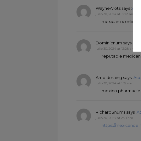
WayneArots
says :
Acc
julio 30, 2024 at 12:12 am
mexican rx online:
Dominicnum
says :
Acc
julio 30, 2024 at 12:28 am
reputable mexican
Arnoldmaing
says :
Acc
julio 30, 2024 at 1:15 am
mexico pharmacies
RichardSnums
says :
A
julio 30, 2024 at 2:21 am
https://mexicandel