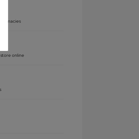
pharmacies
store online
s