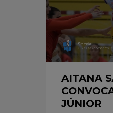
SMedia
LUNES, 26 AGOSTO 2019
/
AITANA 
CONVOCA
JÚNIOR