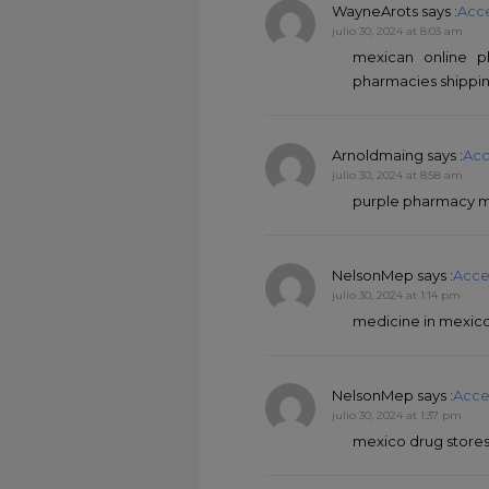
WayneArots
says :
Acc
julio 30, 2024 at 8:03 am
mexican online p
pharmacies shippin
Arnoldmaing
says :
Acc
julio 30, 2024 at 8:58 am
purple pharmacy me
NelsonMep
says :
Acce
julio 30, 2024 at 1:14 pm
medicine in mexic
NelsonMep
says :
Acce
julio 30, 2024 at 1:37 pm
mexico drug store