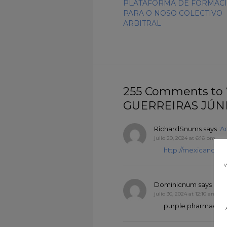
PLATAFORMA DE FORMAC
PARA O NOSO COLECTIVO
ARBITRAL
255 Comments t
GUERREIRAS JÚN
RichardSnums
says :
A
julio 29, 2024 at 6:16 pm
http://mexicandel
w
Dominicnum
says :
Acc
julio 30, 2024 at 12:10 am
purple pharmacy me