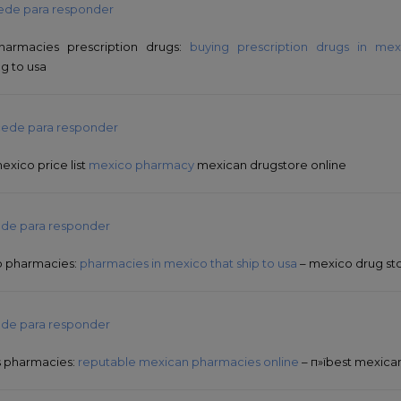
ede para responder
harmacies prescription drugs:
buying prescription drugs in mex
g to usa
ede para responder
xico price list
mexico pharmacy
mexican drugstore online
de para responder
o pharmacies:
pharmacies in mexico that ship to usa
– mexico drug st
de para responder
s pharmacies:
reputable mexican pharmacies online
– п»їbest mexica