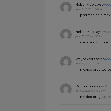
NelsonMep
says :
Acce
julio 30, 2024 at 5:01 am
pharmacies in mexic
NelsonMep
says :
Acce
julio 30, 2024 at 5:24 am
mexican rx online:
WayneArots
says :
Acc
julio 30, 2024 at 7:42 am
mexico drug store
Dominicnum
says :
Acc
julio 30, 2024 at 7:59 am
mexico drug store