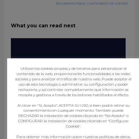
BALONMAN PRAIA
,
CAMPIONATO DE ESPAÑA
What you can read next
Utilizamos cookies propias y de terceros para personalizar el
contenido de la web, proporcionarles funcionalidades a las redes
sociales y para analizar el tráfico de nuestra web. Puede aceptar el
uso de esta tecnología o administrar su configuración y poder
rechazarla, y así controlar completamente qué información se
recopila y gestiona a través de los botones habilitados al efecto.
Al clicar en "Sí, Acepto", ACEPTA SU USO, si bien podrá retirar su
consentimiento en cualquier momento. También puede
RECHAZAR la instalación de cookies clicando en “No Acepto" o
ESTA FIN DE SEMANA AS SELECCIÓNS GALEGAS
CONFIGURAR la instalación de cookies clicando en “Configurar
INFANTÍS E CADETES XOGARÁN UN TORNEO EN
Cookies”.
PORTUGAL, MENTES QUE AS XUVENÍS
Para obtener más información sobre nuestras políticas de datos,
ADESTRARÁN EN PORTAS