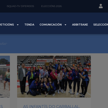
ISQUAD-TV DIFERIDOS
ELECCIÓNS 2026
ETICIÓNS
TENDA
COMUNICACIÓN
ARBITRAXE
SELECCIÓ
PAÑA"
ES
AS INFANTÍS DO CARBALLAL,