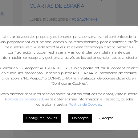
CUARTAS DE ESPAÑA
IA
LUNES, 10 JUNIO 2019
BY
FGBALONMÁN
Rematou a tempada coa disputa da
Utilizamos cookies propias y de terceros para personalizar el contenido de la
fase final do Campionato de España
eb, proporcionarles funcionalidades a las redes sociales y para analizar el tráfi
de nuestra web. Puede aceptar el uso de esta tecnología o administrar su
Infantil Feminino en Vigo, e a cuarta
configuración y poder rechazarla, y así controlar completamente qué
posición do Carballal, anfitrión e
I
información se recopila y gestiona a través de los botones habilitados al efecto.
protagonista durante os cinco días de
a
Al clicar en "Sí, Acepto", ACEPTA SU USO, si bien podrá retirar su consentimient
competición. A pesar de que ao final
 A
en cualquier momento. También puede RECHAZAR la instalación de cookies
se escapou a medalla, impresionante o
o 5
clicando en “No Acepto" o CONFIGURAR la instalación de cookies clicando en
traballo das rapazas do club vigués. A
“Configurar Cookies”.
tre
pasada semana a cidade de
.
Para obtener más información sobre nuestras políticas de datos, visite nuestra
Política de privacidad
. Para obtener más información al respecto, puedes
consultar nuestra
Política de Cookies
.
PUBLISHED IN
NOTICIA PRINCIPAL
,
NOTICIAS
TAGGED UNDER:
CAMPIONATO DE ESPAÑA
,
Configurar Cookies
No acepto
Sí, Acepto
CARBALLAL
,
INFANTIL