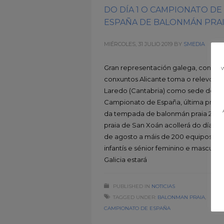
DO DÍA 1 O CAMPIONATO DE
ESPAÑA DE BALONMÁN PRA
MIÉRCOLES, 31 JULIO 2019
BY
SMEDIA
Gran representación galega, con 18
w
conxuntos Alicante toma o relevo de
Laredo (Cantabria) como sede do XX
Campionato de España, última prob
da tempada de balonmán praia 2019.
praia de San Xoán acollerá do día 1 a
de agosto a máis de 200 equipos en
infantís e sénior feminino e masculino
Galicia estará
PUBLISHED IN
NOTICIAS
TAGGED UNDER:
BALONMAN PRAIA
,
CAMPIONATO DE ESPAÑA