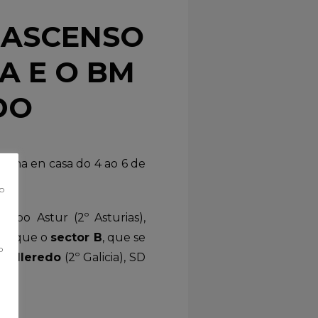
 ASCENSO
A E O BM
DO
ulina en casa do 4 ao 6 de
co
Grupo Astur (2º Asturias),
tres que o
sector B
, que se
o
Culleredo
(2º Galicia), SD