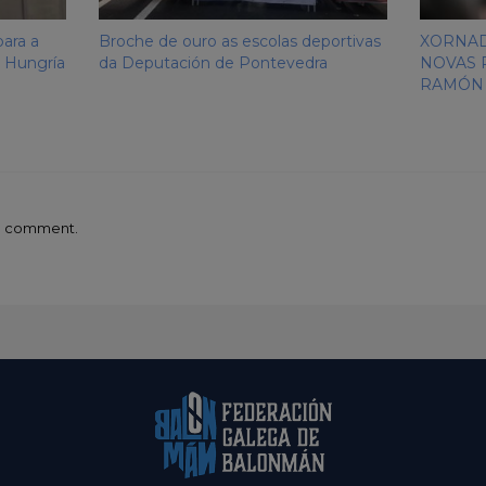
ara a
Broche de ouro as escolas deportivas
XORNAD
n Hungría
da Deputación de Pontevedra
NOVAS 
RAMÓN
 a comment.