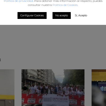
Política de privacidad
. Para obtener más información al respecto, puedes
consultar nuestra
Política de Cookies
.
Sectores
Configurar Cookies
No acepto
Sí, Acepto
t