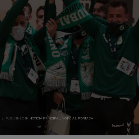
/
PUBLISHED IN
NOTICIA PRINCIPAL
,
NOTICIAS
,
PORTADA