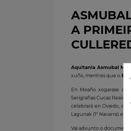
ASMUBAL
A PRIMEI
CULLERE
Aquitania Asmubal Me
xuño, mentres que o
BM 
w
En Meaño xogarase o
s
Serigrafías Cucas Realejos
celebrará en Oviedo, con
Lagunak (1º Navarra) e Lib
Vai adxunto o documento 