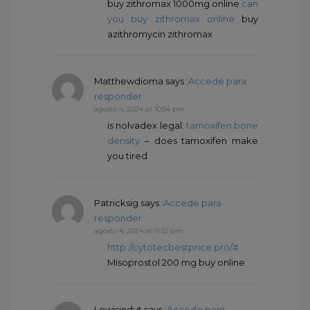
buy zithromax 1000mg online
can
you buy zithromax online
buy
azithromycin zithromax
Matthewdioma
says :
Accede para
responder
agosto 4, 2024 at 10:54 pm
is nolvadex legal:
tamoxifen bone
density
– does tamoxifen make
you tired
Patricksig
says :
Accede para
responder
agosto 4, 2024 at 11:12 pm
http://cytotecbestprice.pro/#
Misoprostol 200 mg buy online
Lewisindut
says :
Accede para