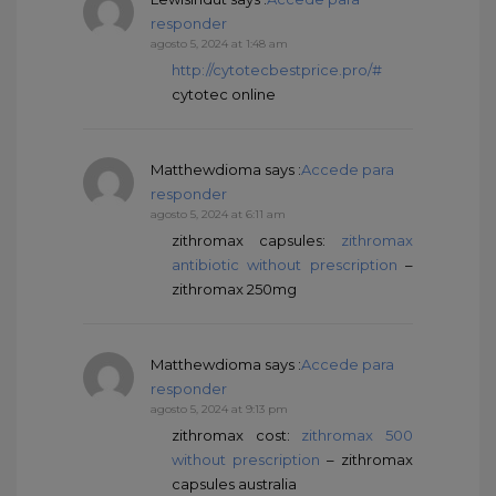
responder
agosto 5, 2024 at 1:48 am
http://cytotecbestprice.pro/#
cytotec online
Matthewdioma
says :
Accede para
responder
agosto 5, 2024 at 6:11 am
zithromax capsules:
zithromax
antibiotic without prescription
–
zithromax 250mg
Matthewdioma
says :
Accede para
responder
agosto 5, 2024 at 9:13 pm
zithromax cost:
zithromax 500
without prescription
– zithromax
capsules australia