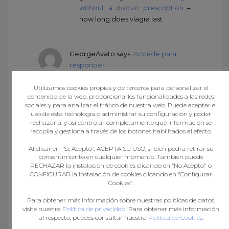
without a doctor prescription
–
how long does viagra last
GeorgeAvato
says :
Accede para
responder
agosto 10, 2024 at 3:15 pm
brand name cialis online:
Generic
Utilizamos cookies propias y de terceros para personalizar el
contenido de la web, proporcionarles funcionalidades a las redes
Tadalafil 20mg price
– cialis vs
sociales y para analizar el tráfico de nuestra web. Puede aceptar el
viagra vs kamagra
uso de esta tecnología o administrar su configuración y poder
rechazarla, y así controlar completamente qué información se
recopila y gestiona a través de los botones habilitados al efecto.
Leonardjat
says :
Accede para
Al clicar en "Sí, Acepto", ACEPTA SU USO, si bien podrá retirar su
responder
consentimiento en cualquier momento. También puede
agosto 11, 2024 at 10:10 am
RECHAZAR la instalación de cookies clicando en “No Acepto" o
CONFIGURAR la instalación de cookies clicando en “Configurar
http://edpillpharmacy.store/#
ed
Cookies”.
medications cost
Para obtener más información sobre nuestras políticas de datos,
visite nuestra
Política de privacidad
. Para obtener más información
al respecto, puedes consultar nuestra
Política de Cookies
.
Douglassob
says :
Accede para