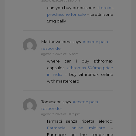
agosto 6, 2024 at 6:50 pm
can you buy prednisone:
steroids
prednisone for sale
– prednisone
5mg daily
Matthewdioma
says :
Accede para
responder
agosto 7, 2024 at 1:50 am
where can i buy zithromax
capsules:
zithromax 500mg price
in india
– buy zithromax online
with mastercard
Tomascon
says :
Accede para
responder
agosto 7, 2024 at 11:07 pm
farmaci senza ricetta elenco:
Farmacia online migliore
–
Farmacie on line spedizione