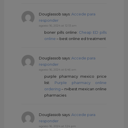
Douglassob
says :
Accede para
responder
agosto 16, 2024 at 12:13 am
boner pills online:
Cheap ED pills
online
– best online ed treatment
Douglassob
says :
Accede para
responder
agosto 16, 2024 at 6:46 am
purple pharmacy mexico price
list:
Purple pharmacy online
ordering
– п»їbest mexican online
pharmacies
Douglassob
says :
Accede para
responder
agosto 16, 2024 at 1:24 pm