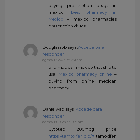
buying prescription drugs in
mexico:
Best pharmacy in
Mexico
– mexico pharmacies
prescription drugs
Douglassob
says :
Accede para
responder
agosto 17, 2024 at 2:51 am
pharmacies in mexico that ship to
usa:
Mexico pharmacy online
–
buying from online mexican
pharmacy
Danielwab
says :
Accede para
responder
agosto 19, 2024 at 7:09 am
Cytotec 200mcg price
https://tamoxifen.bid/#
tamoxifen