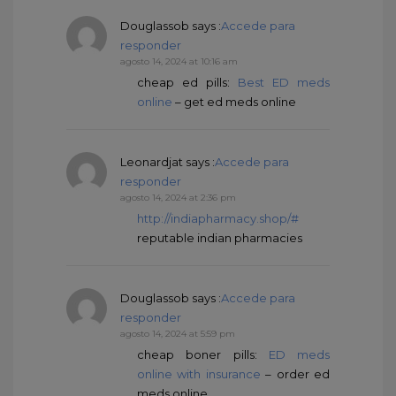
Douglassob
says :
Accede para
responder
agosto 14, 2024 at 10:16 am
cheap ed pills:
Best ED meds
online
– get ed meds online
Leonardjat
says :
Accede para
responder
agosto 14, 2024 at 2:36 pm
http://indiapharmacy.shop/#
reputable indian pharmacies
Douglassob
says :
Accede para
responder
agosto 14, 2024 at 5:59 pm
cheap boner pills:
ED meds
online with insurance
– order ed
meds online