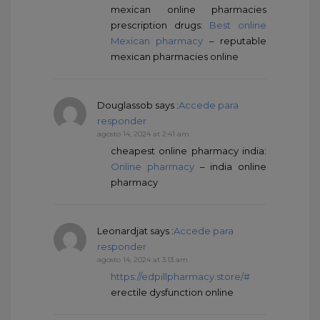
mexican online pharmacies
prescription drugs:
Best online
Mexican pharmacy
– reputable
mexican pharmacies online
Douglassob
says :
Accede para
responder
agosto 14, 2024 at 2:41 am
cheapest online pharmacy india:
Online pharmacy
– india online
pharmacy
Leonardjat
says :
Accede para
responder
agosto 14, 2024 at 3:13 am
https://edpillpharmacy.store/#
erectile dysfunction online