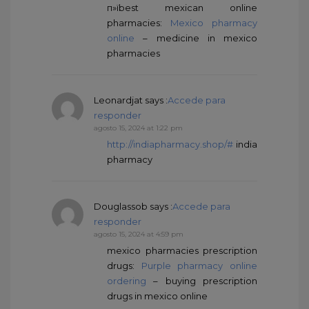
п»їbest mexican online
pharmacies:
Mexico pharmacy
online
– medicine in mexico
pharmacies
Leonardjat
says :
Accede para
responder
agosto 15, 2024 at 1:22 pm
http://indiapharmacy.shop/#
india
pharmacy
Douglassob
says :
Accede para
responder
agosto 15, 2024 at 4:59 pm
mexico pharmacies prescription
drugs:
Purple pharmacy online
ordering
– buying prescription
drugs in mexico online