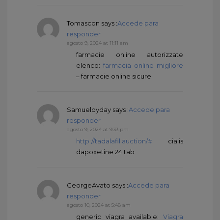
Tomascon
says :
Accede para
responder
agosto 9, 2024 at 11:11 am
farmacie online autorizzate
elenco:
farmacia online migliore
– farmacie online sicure
Samueldyday
says :
Accede para
responder
agosto 9, 2024 at 9:33 pm
http://tadalafil.auction/#
cialis
dapoxetine 24 tab
GeorgeAvato
says :
Accede para
responder
agosto 10, 2024 at 5:48 am
generic viagra available:
Viagra