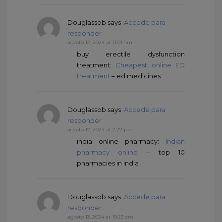
Douglassob
says :
Accede para
responder
agosto 12, 2024 at 11:01 am
buy erectile dysfunction
treatment:
Cheapest online ED
treatment
– ed medicines
Douglassob
says :
Accede para
responder
agosto 12, 2024 at 7:27 pm
india online pharmacy:
Indian
pharmacy online
– top 10
pharmacies in india
Douglassob
says :
Accede para
responder
agosto 13, 2024 at 10:23 am