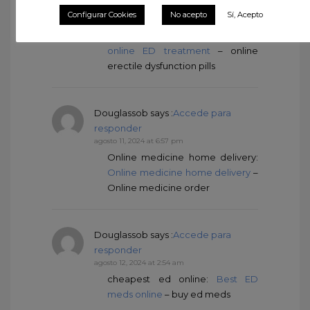
responder
Configurar Cookies
No acepto
Sí, Acepto
agosto 11, 2024 at 10:48 am
boner pills online:
Cheapest
online ED treatment
– online
erectile dysfunction pills
Douglassob
says :
Accede para
responder
agosto 11, 2024 at 6:57 pm
Online medicine home delivery:
Online medicine home delivery
–
Online medicine order
Douglassob
says :
Accede para
responder
agosto 12, 2024 at 2:54 am
cheapest ed online:
Best ED
meds online
– buy ed meds