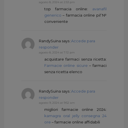
agosto 8, 2024 at 2:53 pm
top farmacia online:
avanafil
generico
– farmacia online piГ№
conveniente
RandySuina
says :
Accede para
responder
agosto 8, 2024 at 7:12 pm
acquistare farmaci senza ricetta:
Farmacie online sicure
– farmaci
senza ricetta elenco
RandySuina
says :
Accede para
responder
agosto 9, 2024 at 9:52 am
migliori farmacie online 2024:
kamagra oral jelly consegna 24
ore
– farmacie online affidabili