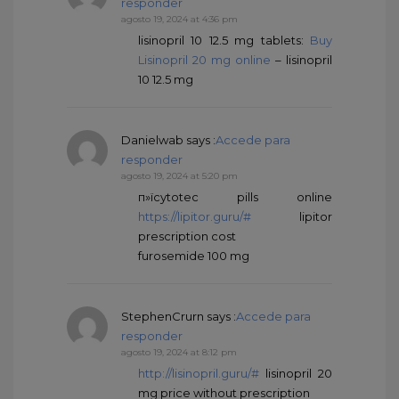
responder
agosto 19, 2024 at 4:36 pm
lisinopril 10 12.5 mg tablets:
Buy
Lisinopril 20 mg online
– lisinopril
10 12.5 mg
Danielwab
says :
Accede para
responder
agosto 19, 2024 at 5:20 pm
п»їcytotec pills online
https://lipitor.guru/#
lipitor
prescription cost
furosemide 100 mg
StephenCrurn
says :
Accede para
responder
agosto 19, 2024 at 8:12 pm
http://lisinopril.guru/#
lisinopril 20
mg price without prescription