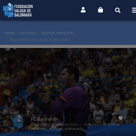
HOME
NOTICIAS
NOTICIA PRINCIPAL
BALONMÁN DE LONXE: XOÁN LEDO
1
FGBalonmán
MIÉRCOLES, 05 FEBRERO 2020
/
PUBLISHED IN
NOTICIA
PRINCIPAL
,
NOTICIAS
,
PORTADA