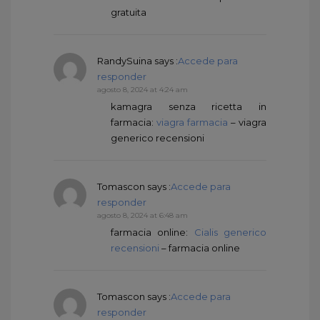
gratuita
RandySuina
says :
Accede para
responder
agosto 8, 2024 at 4:24 am
kamagra senza ricetta in
farmacia:
viagra farmacia
– viagra
generico recensioni
Tomascon
says :
Accede para
responder
agosto 8, 2024 at 6:48 am
farmacia online:
Cialis generico
recensioni
– farmacia online
Tomascon
says :
Accede para
responder