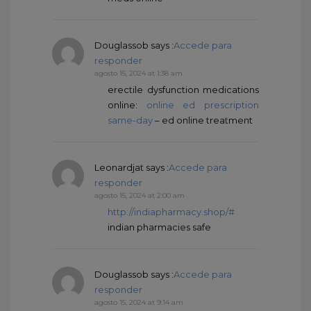
Douglassob
says :
Accede para
responder
agosto 15, 2024 at 1:38 am
erectile dysfunction medications
online:
online ed prescription
same-day
– ed online treatment
Leonardjat
says :
Accede para
responder
agosto 15, 2024 at 2:00 am
http://indiapharmacy.shop/#
indian pharmacies safe
Douglassob
says :
Accede para
responder
agosto 15, 2024 at 9:14 am