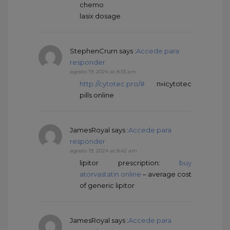
chemo
lasix dosage
StephenCrurn
says :
Accede para
responder
agosto 19, 2024 at 8:33 am
http://cytotec.pro/#
п»їcytotec
pills online
JamesRoyal
says :
Accede para
responder
agosto 19, 2024 at 8:42 am
lipitor prescription:
buy
atorvastatin online
– average cost
of generic lipitor
JamesRoyal
says :
Accede para