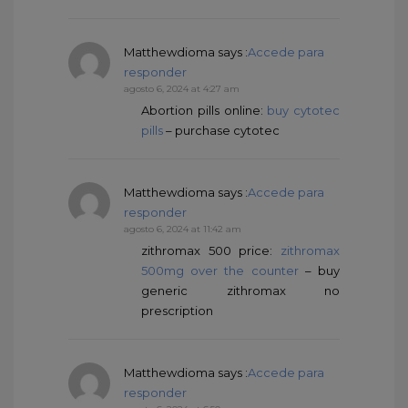
Matthewdioma
says :
Accede para
responder
agosto 6, 2024 at 4:27 am
Abortion pills online:
buy cytotec
pills
– purchase cytotec
Matthewdioma
says :
Accede para
responder
agosto 6, 2024 at 11:42 am
zithromax 500 price:
zithromax
500mg over the counter
– buy
generic zithromax no
prescription
Matthewdioma
says :
Accede para
responder