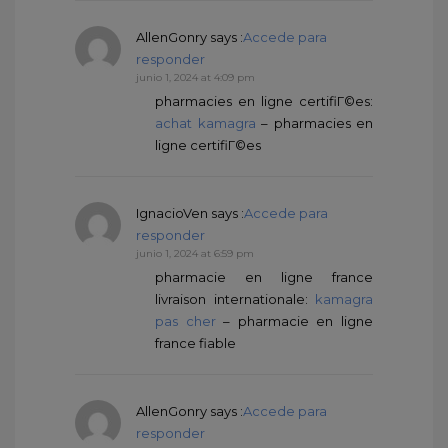
AllenGonry
says :
Accede para
responder
junio 1, 2024 at 4:09 pm
pharmacies en ligne certifiГ©es:
achat kamagra
– pharmacies en
ligne certifiГ©es
IgnacioVen
says :
Accede para
responder
junio 1, 2024 at 6:59 pm
pharmacie en ligne france
livraison internationale:
kamagra
pas cher
– pharmacie en ligne
france fiable
AllenGonry
says :
Accede para
responder