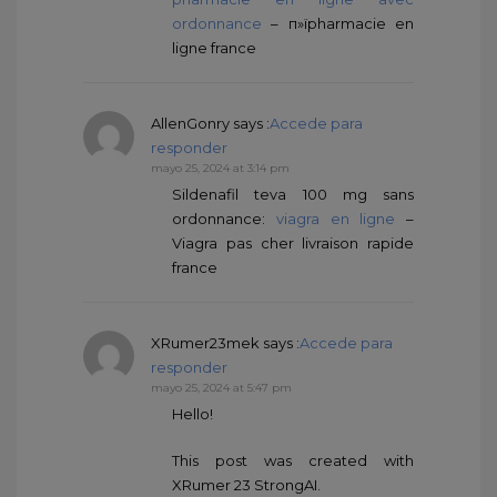
ordonnance
– п»їpharmacie en
ligne france
AllenGonry
says :
Accede para
responder
mayo 25, 2024 at 3:14 pm
Sildenafil teva 100 mg sans
ordonnance:
viagra en ligne
–
Viagra pas cher livraison rapide
france
XRumer23mek
says :
Accede para
responder
mayo 25, 2024 at 5:47 pm
Hello!
This post was created with
XRumer 23 StrongAI.