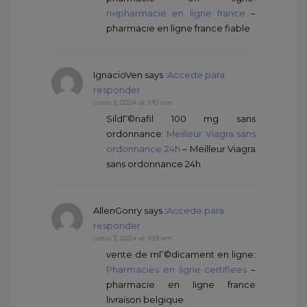
п»їpharmacie en ligne france
–
pharmacie en ligne france fiable
IgnacioVen
says :
Accede para
responder
junio 3, 2024 at 1:10 am
SildГ©nafil 100 mg sans
ordonnance:
Meilleur Viagra sans
ordonnance 24h
– Meilleur Viagra
sans ordonnance 24h
AllenGonry
says :
Accede para
responder
junio 3, 2024 at 1:59 am
vente de mГ©dicament en ligne:
Pharmacies en ligne certifiees
–
pharmacie en ligne france
livraison belgique