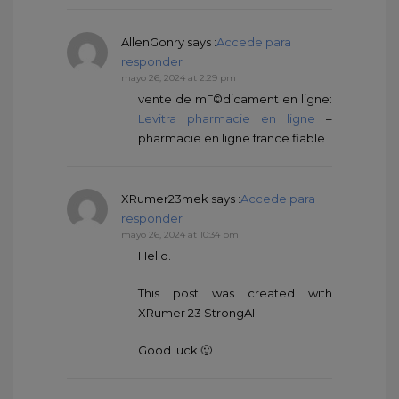
AllenGonry
says :
Accede para
responder
mayo 26, 2024 at 2:29 pm
vente de mГ©dicament en ligne:
Levitra pharmacie en ligne
–
pharmacie en ligne france fiable
XRumer23mek
says :
Accede para
responder
mayo 26, 2024 at 10:34 pm
Hello.
This post was created with
XRumer 23 StrongAI.
Good luck 🙂