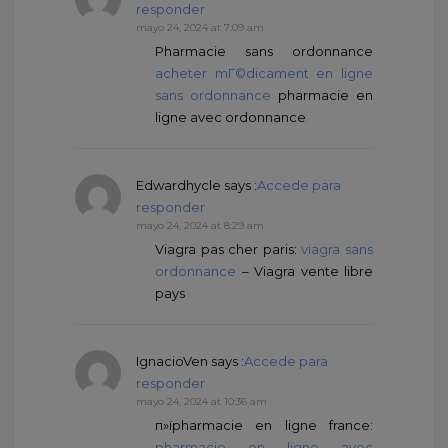
responder
mayo 24, 2024 at 7:09 am
Pharmacie sans ordonnance
acheter mГ©dicament en ligne
sans ordonnance
pharmacie en
ligne avec ordonnance
Edwardhycle
says :
Accede para
responder
mayo 24, 2024 at 8:29 am
Viagra pas cher paris:
viagra sans
ordonnance
– Viagra vente libre
pays
IgnacioVen
says :
Accede para
responder
mayo 24, 2024 at 10:36 am
п»їpharmacie en ligne france:
pharmacie en ligne avec