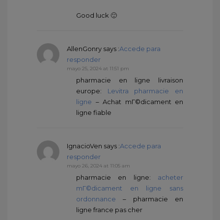
Good luck 🙂
AllenGonry
says :
Accede para
responder
mayo 25, 2024 at 11:51 pm
pharmacie en ligne livraison
europe:
Levitra pharmacie en
ligne
– Achat mГ©dicament en
ligne fiable
IgnacioVen
says :
Accede para
responder
mayo 26, 2024 at 11:05 am
pharmacie en ligne:
acheter
mГ©dicament en ligne sans
ordonnance
– pharmacie en
ligne france pas cher