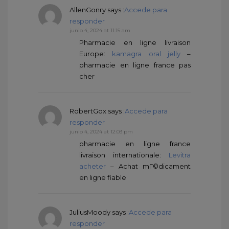
AllenGonry
says :
Accede para
responder
junio 4, 2024 at 11:15 am
Pharmacie en ligne livraison
Europe:
kamagra oral jelly
–
pharmacie en ligne france pas
cher
RobertGox
says :
Accede para
responder
junio 4, 2024 at 12:03 pm
pharmacie en ligne france
livraison internationale:
Levitra
acheter
– Achat mГ©dicament
en ligne fiable
JuliusMoody
says :
Accede para
responder