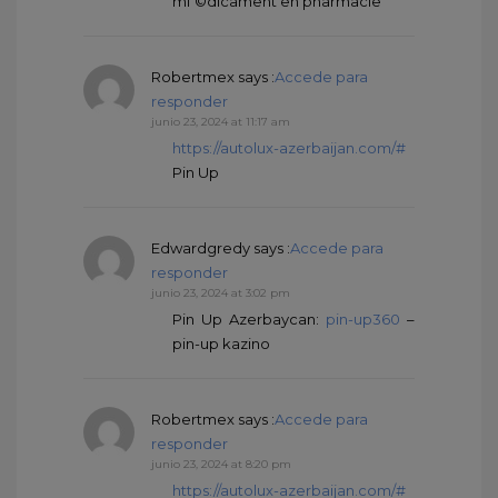
mГ©dicament en pharmacie
Robertmex
says :
Accede para
responder
junio 23, 2024 at 11:17 am
https://autolux-azerbaijan.com/#
Pin Up
Edwardgredy
says :
Accede para
responder
junio 23, 2024 at 3:02 pm
Pin Up Azerbaycan:
pin-up360
–
pin-up kazino
Robertmex
says :
Accede para
responder
junio 23, 2024 at 8:20 pm
https://autolux-azerbaijan.com/#