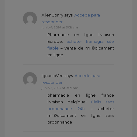
AllenGonry
says :
Accede para
responder
junio 4, 2024 at 3:08 am
Pharmacie en ligne livraison
Europe:
acheter kamagra site
fiable
– vente de mГ©dicament
en ligne
IgnacioVen
says :
Accede para
responder
junio 4, 2024 at 8:09 am
pharmacie en ligne france
livraison belgique:
Cialis sans
ordonnance 24h
– acheter
mГ©dicament en ligne sans
ordonnance