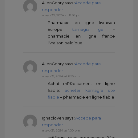
AllenGonry
says :
Accede para
responder
mayo 30, 2024 at 11:36 pm
Pharmacie en ligne livraison
Europe:
kamagra gel
–
pharmacie en ligne france
livraison belgique
AllenGonry
says :
Accede para
responder
mayo 31, 2024 at 6:55 am
Achat mГ©dicament en ligne
fiable:
acheter kamagra site
fiable
– pharmacie en ligne fiable
IgnacioVen
says :
Accede para
responder
mayo 31, 2024 at 1:00 pm
п»їViagra sans ordonnance 24h: