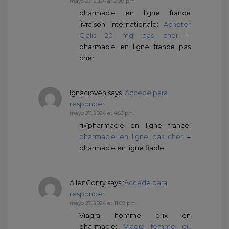
mayo 27, 2024 at 2:28 pm
pharmacie en ligne france
livraison internationale:
Acheter
Cialis 20 mg pas cher
–
pharmacie en ligne france pas
cher
IgnacioVen
says :
Accede para
responder
mayo 27, 2024 at 4:53 pm
п»їpharmacie en ligne france:
pharmacie en ligne pas cher
–
pharmacie en ligne fiable
AllenGonry
says :
Accede para
responder
mayo 27, 2024 at 11:09 pm
Viagra homme prix en
pharmacie:
Viagra femme ou