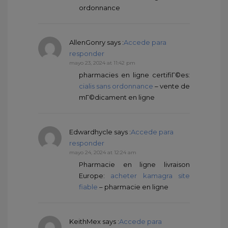
ordonnance
AllenGonry
says :
Accede para
responder
mayo 23, 2024 at 11:42 pm
pharmacies en ligne certifiГ©es:
cialis sans ordonnance
– vente de
mГ©dicament en ligne
Edwardhycle
says :
Accede para
responder
mayo 24, 2024 at 12:24 am
Pharmacie en ligne livraison
Europe:
acheter kamagra site
fiable
– pharmacie en ligne
KeithMex
says :
Accede para