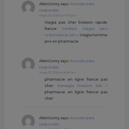
AllenGonry
says :
Accede para
responder
mayo 26, 2024 at 11:19 pm
Viagra pas cher livraison rapide
france:
Meilleur Viagra sans
ordonnance 24h
– Viagra homme
prix en pharmacie
AllenGonry
says :
Accede para
responder
mayo 27, 2024 at 6:26 am
pharmacie en ligne france pas
cher:
kamagra livraison 24h
–
pharmacie en ligne france pas
cher
AllenGonry
says :
Accede para
responder