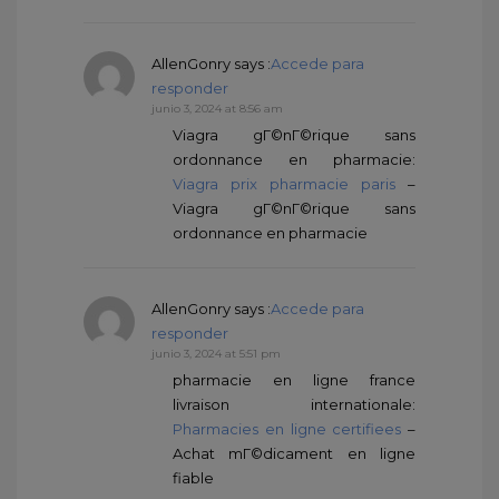
AllenGonry
says :
Accede para
responder
junio 3, 2024 at 8:56 am
Viagra gГ©nГ©rique sans
ordonnance en pharmacie:
Viagra prix pharmacie paris
–
Viagra gГ©nГ©rique sans
ordonnance en pharmacie
AllenGonry
says :
Accede para
responder
junio 3, 2024 at 5:51 pm
pharmacie en ligne france
livraison internationale:
Pharmacies en ligne certifiees
–
Achat mГ©dicament en ligne
fiable