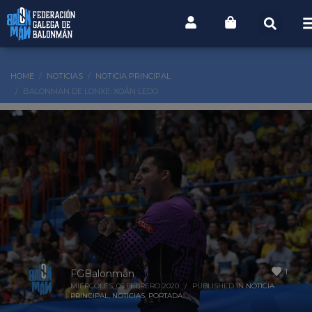
HOME
NOTICIAS
NOTICIA PRINCIPAL
BALONMÁN DE LONXE: XOÁN LEDO
1
FGBalonmán
MIÉRCOLES, 05 FEBRERO 2020
/
PUBLISHED IN
NOTICIA
PRINCIPAL
,
NOTICIAS
,
PORTADA