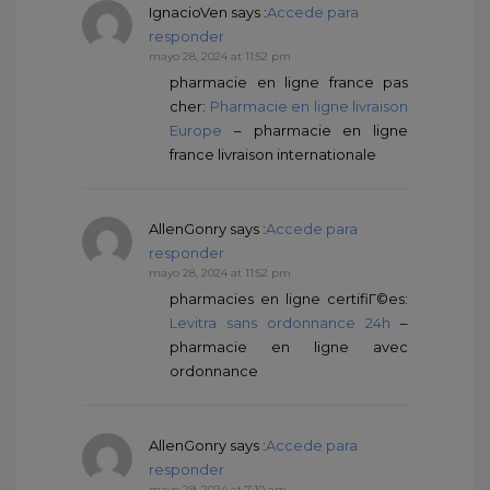
IgnacioVen
says :
Accede para
responder
mayo 28, 2024 at 11:52 pm
pharmacie en ligne france pas
cher:
Pharmacie en ligne livraison
Europe
– pharmacie en ligne
france livraison internationale
AllenGonry
says :
Accede para
responder
mayo 28, 2024 at 11:52 pm
pharmacies en ligne certifiГ©es:
Levitra sans ordonnance 24h
–
pharmacie en ligne avec
ordonnance
AllenGonry
says :
Accede para
responder
mayo 29, 2024 at 7:10 am