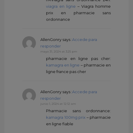
viagra en ligne
– Viagra homme
prix en pharmacie sans
ordonnance
AllenGonry
says :
Accede para
responder
mayo 31, 2024 at 3:25 pm
pharmacie en ligne pas cher:
kamagra en ligne
– pharmacie en
ligne france pas cher
AllenGonry
says :
Accede para
responder
junio 1, 2024 at 12:12 am
Pharmacie sans ordonnance:
kamagra 100mg prix
– pharmacie
en ligne fiable