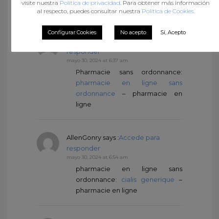
visite nuestra
Política de privacidad
. Para obtener más información
prend du Viagra homme
al respecto, puedes consultar nuestra
Política de Cookies
.
Configurar Cookies
No acepto
Sí, Acepto
IgnacioVen
says :
Accede para
responder
mayo 30, 2024 at 6:37 am
Pharmacie sans ordonnance:
pharmacie en ligne sans
ordonnance
– pharmacie en
ligne
AllenGonry
says :
Accede para
responder
mayo 30, 2024 at 6:54 am
pharmacie en ligne sans
ordonnance:
cialis generique
–
pharmacie en ligne