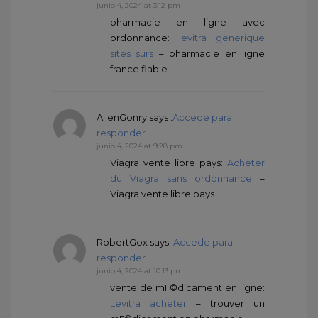
junio 4, 2024 at 3:12 pm
pharmacie en ligne avec
ordonnance:
levitra generique
sites surs
– pharmacie en ligne
france fiable
AllenGonry
says :
Accede para
responder
junio 4, 2024 at 9:28 pm
Viagra vente libre pays:
Acheter
du Viagra sans ordonnance
–
Viagra vente libre pays
RobertGox
says :
Accede para
responder
junio 4, 2024 at 10:13 pm
vente de mГ©dicament en ligne:
Levitra acheter
– trouver un