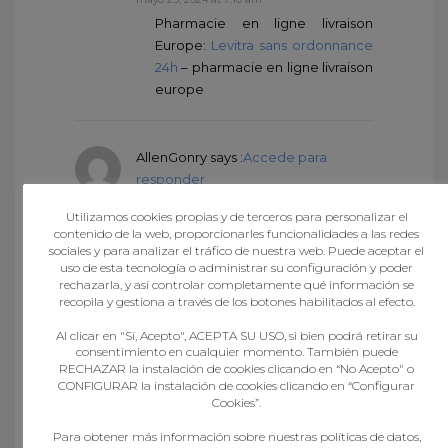
Pharmacie en ligne livraison
Europe:
Levitra sans ordonnance
24h
– pharmacie en ligne livraison
europe
AllenGonry
says :
Accede para
responder
mayo 29, 2024 at 3:34 pm
Utilizamos cookies propias y de terceros para personalizar el
pharmacie en ligne:
cialis prix
–
contenido de la web, proporcionarles funcionalidades a las redes
pharmacie en ligne sans
sociales y para analizar el tráfico de nuestra web. Puede aceptar el
ordonnance
uso de esta tecnología o administrar su configuración y poder
rechazarla, y así controlar completamente qué información se
recopila y gestiona a través de los botones habilitados al efecto.
AllenGonry
says :
Accede para
Al clicar en "Sí, Acepto", ACEPTA SU USO, si bien podrá retirar su
consentimiento en cualquier momento. También puede
responder
RECHAZAR la instalación de cookies clicando en “No Acepto" o
mayo 29, 2024 at 11:45 pm
CONFIGURAR la instalación de cookies clicando en “Configurar
Viagra sans ordonnance
Cookies”.
pharmacie France:
viagra sans
Para obtener más información sobre nuestras políticas de datos,
ordonnance
– Quand une femme