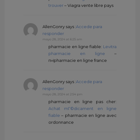
trouver
– Viagra vente libre pays
AllenGonry
says :
Accede para
responder
mayo 28, 2024 at 6:25 am
pharmacie en ligne fiable:
Levitra
pharmacie en ligne
–
п»їpharmacie en ligne france
AllenGonry
says :
Accede para
responder
mayo 28, 2024 at 2:54 pm
pharmacie en ligne pas cher:
Achat mГ©dicament en ligne
fiable
– pharmacie en ligne avec
ordonnance