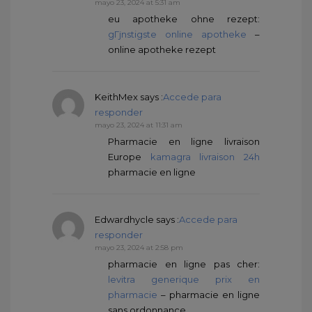
mayo 23, 2024 at 5:31 am
eu apotheke ohne rezept:
gГјnstigste online apotheke
–
online apotheke rezept
KeithMex
says :
Accede para
responder
mayo 23, 2024 at 11:31 am
Pharmacie en ligne livraison
Europe
kamagra livraison 24h
pharmacie en ligne
Edwardhycle
says :
Accede para
responder
mayo 23, 2024 at 2:58 pm
pharmacie en ligne pas cher:
levitra generique prix en
pharmacie
– pharmacie en ligne
sans ordonnance