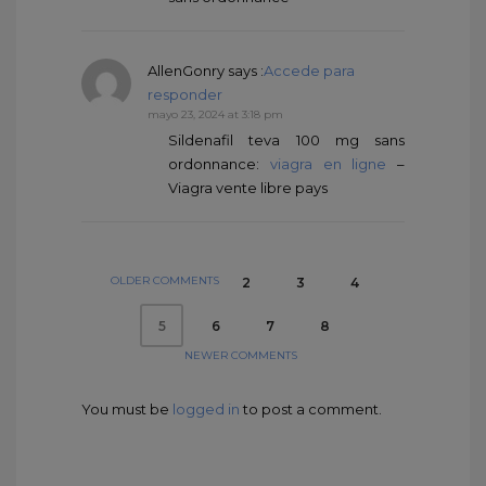
AllenGonry
says :
Accede para
responder
mayo 23, 2024 at 3:18 pm
Sildenafil teva 100 mg sans
ordonnance:
viagra en ligne
–
Viagra vente libre pays
OLDER COMMENTS
2
3
4
6
7
8
5
NEWER COMMENTS
You must be
logged in
to post a comment.