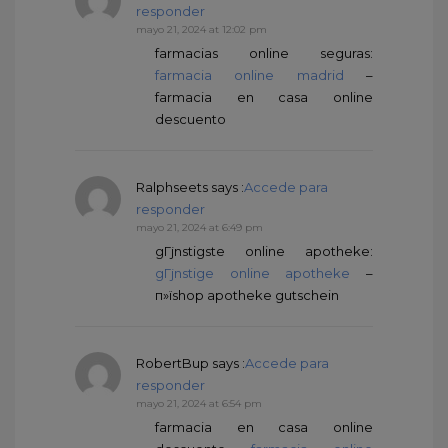
responder
mayo 21, 2024 at 12:02 pm
farmacias online seguras:
farmacia online madrid
–
farmacia en casa online
descuento
Ralphseets
says :
Accede para
responder
mayo 21, 2024 at 6:49 pm
gГјnstigste online apotheke:
gГјnstige online apotheke
–
п»їshop apotheke gutschein
RobertBup
says :
Accede para
responder
mayo 21, 2024 at 6:54 pm
farmacia en casa online