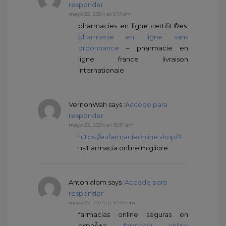
responder
mayo 22, 2024 at 5:19 am
pharmacies en ligne certifiГ©es:
pharmacie en ligne sans
ordonnance
– pharmacie en
ligne france livraison
internationale
VernonWah
says :
Accede para
responder
mayo 22, 2024 at 10:31 am
https://eufarmacieonline.shop/#
п»їFarmacia online migliore
Antonialom
says :
Accede para
responder
mayo 22, 2024 at 12:43 pm
farmacias online seguras en
espaÃ±a:
farmacia online