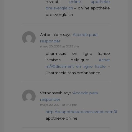
rezept:
online apotheke
preisvergleich
– online apotheke
preisvergleich
Antonialom
says :
Accede para
responder
mayo 20, 2024 at 10:29 am
pharmacie en ligne france
livraison belgique:
Achat
mÃ©dicament en ligne fiable
–
Pharmacie sans ordonnance
VernonWah
says :
Accede para
responder
mayo 20, 2024 at 1:43 pm
http://euapothekeohnerezept.com/#
apotheke online