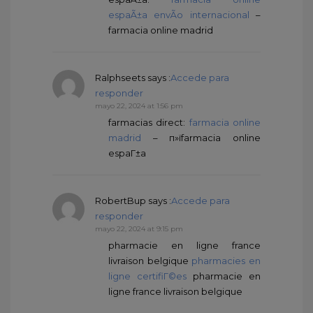
espaÃ±a envÃ­o internacional
–
farmacia online madrid
Ralphseets
says :
Accede para
responder
mayo 22, 2024 at 1:56 pm
farmacias direct:
farmacia online
madrid
– п»їfarmacia online
espaГ±a
RobertBup
says :
Accede para
responder
mayo 22, 2024 at 9:15 pm
pharmacie en ligne france
livraison belgique
pharmacies en
ligne certifiГ©es
pharmacie en
ligne france livraison belgique