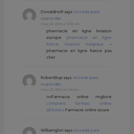
DonaldHoR
says :
Accede para
responder
mayo 22, 2024 at 12:32 am
pharmacie en ligne livraison
europe:
pharmacie en ligne
france livraison belgique
–
pharmacie en ligne france pas
cher
RobertBup
says :
Accede para
responder
mayo 22, 2024 at 2:48 am
п»їFarmacia online migliore
comprare farmaci online
all’estero
Farmacie online sicure
Williamglori
says :
Accede para