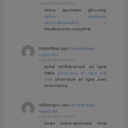
mayo 20, 2024 at 2:13 am
online apotheke gÃ¼nstig:
online apotheke
versandkostenfrei
–
medikamente rezeptfrei
RobertBup
says :
Accede para
responder
mayo 20, 2024 at 7:43 am
Achat mГ©dicament en ligne
fiable
pharmacie en ligne pas
cher
pharmacie en ligne avec
ordonnance
Williamglori
says :
Accede para
responder
mayo 20, 2024 at 9:23 am
beste online-apotheke ohne