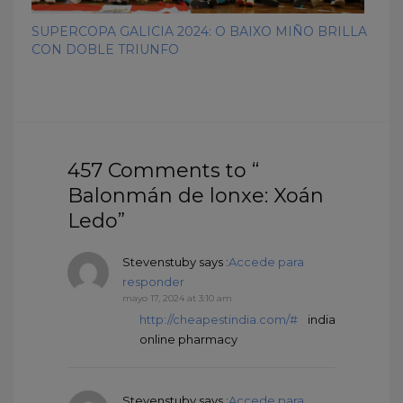
SUPERCOPA GALICIA 2024: O BAIXO MIÑO BRILLA
CON DOBLE TRIUNFO
457 Comments to “
Balonmán de lonxe: Xoán
Ledo”
Stevenstuby
says :
Accede para
responder
mayo 17, 2024 at 3:10 am
http://cheapestindia.com/#
india
online pharmacy
Stevenstuby
says :
Accede para