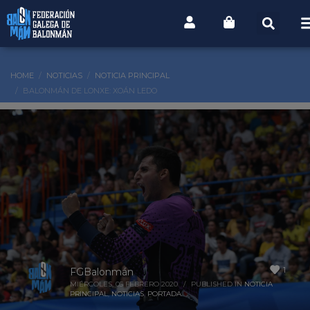
HOME
NOTICIAS
NOTICIA PRINCIPAL
BALONMÁN DE LONXE: XOÁN LEDO
1
FGBalonmán
MIÉRCOLES, 05 FEBRERO 2020
/
PUBLISHED IN
NOTICIA
PRINCIPAL
,
NOTICIAS
,
PORTADA