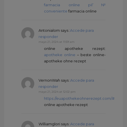
farmacia online piГ№
conveniente
farmacia online
Antonialom
says :
Accede para
responder
mayo 21, 2024 at 11:59 am
online apotheke rezept:
apotheke online
– beste online-
apotheke ohne rezept
VernonWah
says :
Accede para
responder
mayo 21, 2024 at 12:02 pm
https://euapothekeohnerezept.com/#
online apotheke rezept
Williamglori
says :
Accede para