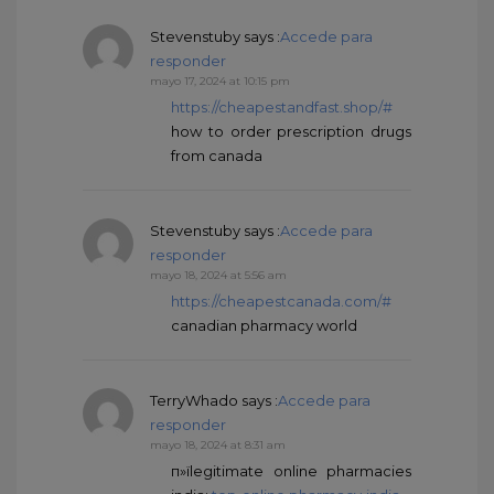
Stevenstuby
says :
Accede para
responder
mayo 17, 2024 at 10:15 pm
https://cheapestandfast.shop/#
how to order prescription drugs
from canada
Stevenstuby
says :
Accede para
responder
mayo 18, 2024 at 5:56 am
https://cheapestcanada.com/#
canadian pharmacy world
TerryWhado
says :
Accede para
responder
mayo 18, 2024 at 8:31 am
п»їlegitimate online pharmacies