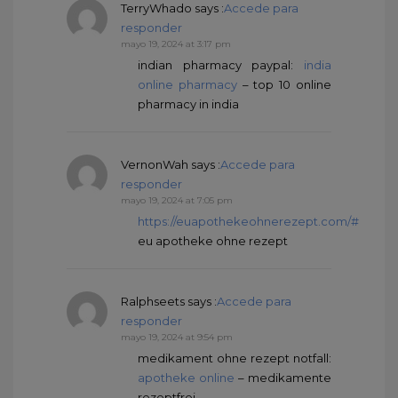
TerryWhado
says :
Accede para
responder
mayo 19, 2024 at 3:17 pm
indian pharmacy paypal:
india
online pharmacy
– top 10 online
pharmacy in india
VernonWah
says :
Accede para
responder
mayo 19, 2024 at 7:05 pm
https://euapothekeohnerezept.com/#
eu apotheke ohne rezept
Ralphseets
says :
Accede para
responder
mayo 19, 2024 at 9:54 pm
medikament ohne rezept notfall:
apotheke online
– medikamente
rezeptfrei