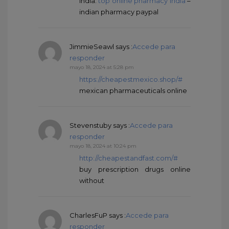
india:
top online pharmacy india
–
indian pharmacy paypal
JimmieSeawl
says :
Accede para
responder
mayo 18, 2024 at 5:28 pm
https://cheapestmexico.shop/#
mexican pharmaceuticals online
Stevenstuby
says :
Accede para
responder
mayo 18, 2024 at 10:24 pm
http://cheapestandfast.com/#
buy prescription drugs online
without
CharlesFuP
says :
Accede para
responder