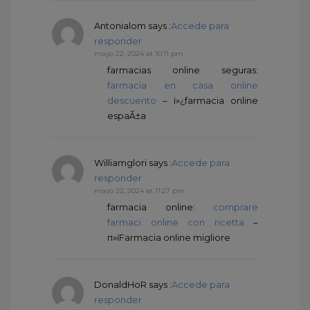
Antonialom
says :
Accede para
responder
mayo 22, 2024 at 10:11 pm
farmacias online seguras:
farmacia en casa online
descuento
– ï»¿farmacia online
espaÃ±a
Williamglori
says :
Accede para
responder
mayo 22, 2024 at 11:27 pm
farmacia online:
comprare
farmaci online con ricetta
–
п»їFarmacia online migliore
DonaldHoR
says :
Accede para
responder