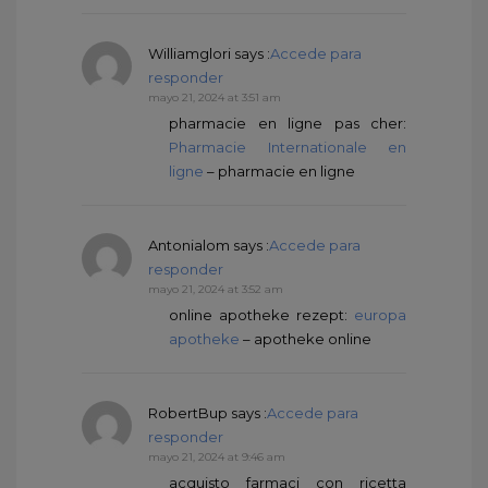
Williamglori
says :
Accede para
responder
mayo 21, 2024 at 3:51 am
pharmacie en ligne pas cher:
Pharmacie Internationale en
ligne
– pharmacie en ligne
Antonialom
says :
Accede para
responder
mayo 21, 2024 at 3:52 am
online apotheke rezept:
europa
apotheke
– apotheke online
RobertBup
says :
Accede para
responder
mayo 21, 2024 at 9:46 am
acquisto farmaci con ricetta