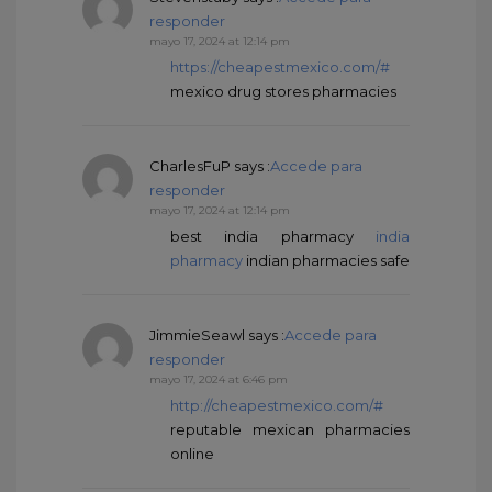
responder
mayo 17, 2024 at 12:14 pm
https://cheapestmexico.com/#
mexico drug stores pharmacies
CharlesFuP
says :
Accede para
responder
mayo 17, 2024 at 12:14 pm
best india pharmacy
india
pharmacy
indian pharmacies safe
JimmieSeawl
says :
Accede para
responder
mayo 17, 2024 at 6:46 pm
http://cheapestmexico.com/#
reputable mexican pharmacies
online