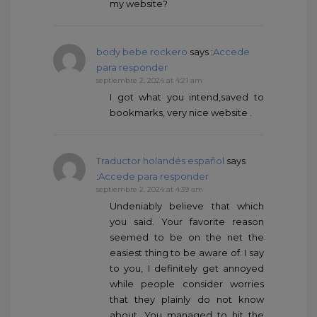
my website?
body bebe rockero
says :
Accede
para responder
septiembre 2, 2024 at 4:21 am
I got what you intend,saved to
bookmarks, very nice website .
Traductor holandés español
says
:
Accede para responder
septiembre 2, 2024 at 4:39 am
Undeniably believe that which
you said. Your favorite reason
seemed to be on the net the
easiest thing to be aware of. I say
to you, I definitely get annoyed
while people consider worries
that they plainly do not know
about. You managed to hit the