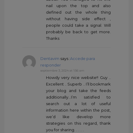
nail upon the top and also
defined out the whole thing
without having side effect ,
people could take a signal. Will
probably be back to get more.
Thanks
Dentavim
says :
Accede para
responder
septiembre 3, 2024 at 1:56 am
Howdy very nice website!! Guy ..
Excellent .. Superb .. I’ll bookmark
your blog and take the feeds
additionally…I’m satisfied to
search out a lot of useful
information here within the post,
we’d like develop more
strategies on this regard, thank
you for sharing. . . . . .