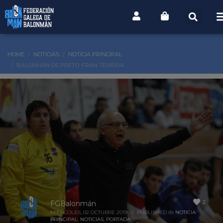
HOME
NOTICIAS
NOTICIA PRINCIPAL
BALONMÁN DE PRETO: FRAN TEIXEIRA
2
FGBalonmán
MIÉRCOLES, 02 OCTUBRE 2019
/
PUBLISHED IN
NOTICIA
PRINCIPAL
,
NOTICIAS
,
PORTADA