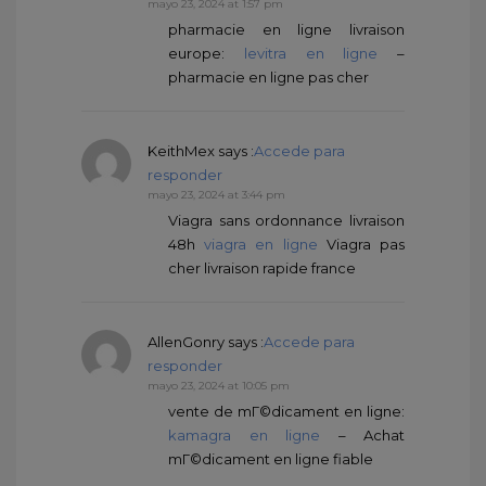
mayo 23, 2024 at 1:57 pm
pharmacie en ligne livraison
europe:
levitra en ligne
–
pharmacie en ligne pas cher
KeithMex
says :
Accede para
responder
mayo 23, 2024 at 3:44 pm
Viagra sans ordonnance livraison
48h
viagra en ligne
Viagra pas
cher livraison rapide france
AllenGonry
says :
Accede para
responder
mayo 23, 2024 at 10:05 pm
vente de mГ©dicament en ligne:
kamagra en ligne
– Achat
mГ©dicament en ligne fiable