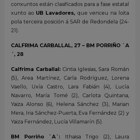
conxuntos están clasificados para a fase estatal
xunto ao
UB Lavadores,
que venceu na loita
pola terceira posición á SAR de Redondela (24-
21).
CALFRIMA CARBALLAL, 27 – BM PORRIÑO `A
´, 28
Calfrima Carballal:
Cintia Iglesias, Sara Román
(5), Area Martínez, Carla Rodríguez, Lorena
Vaello, Uxía Castro, Lara Fabián (4), Lucía
Navarro, María Tomé (2), Carlota Quintana,
Yaiza Alonso (6), Helena Sánchez (3), Marian
Mera, Iria Sánchez-Puerta, Eva Fernández (2) y
Yaiza Fernández, Lucía Villamarín (5).
BM Porriño `A´:
Ithaisa Trigo (2), Laura