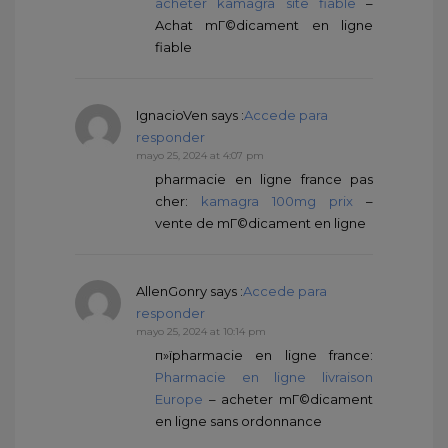
acheter kamagra site fiable
–
Achat mГ©dicament en ligne
fiable
IgnacioVen
says :
Accede para
responder
mayo 25, 2024 at 4:07 pm
pharmacie en ligne france pas
cher:
kamagra 100mg prix
–
vente de mГ©dicament en ligne
AllenGonry
says :
Accede para
responder
mayo 25, 2024 at 10:14 pm
п»їpharmacie en ligne france:
Pharmacie en ligne livraison
Europe
– acheter mГ©dicament
en ligne sans ordonnance