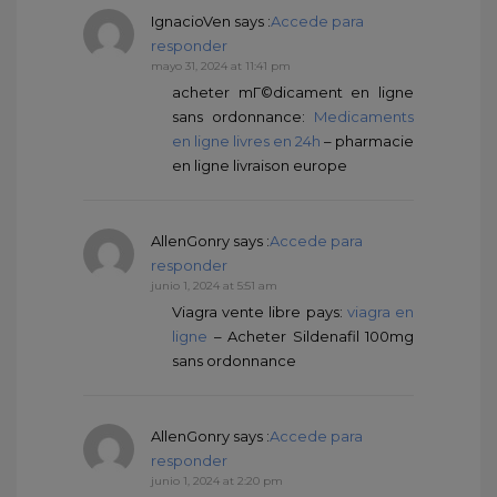
IgnacioVen
says :
Accede para
responder
mayo 31, 2024 at 11:41 pm
acheter mГ©dicament en ligne
sans ordonnance:
Medicaments
en ligne livres en 24h
– pharmacie
en ligne livraison europe
AllenGonry
says :
Accede para
responder
junio 1, 2024 at 5:51 am
Viagra vente libre pays:
viagra en
ligne
– Acheter Sildenafil 100mg
sans ordonnance
AllenGonry
says :
Accede para
responder
junio 1, 2024 at 2:20 pm