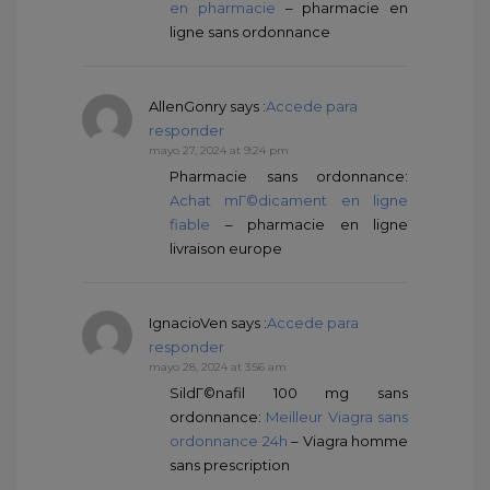
en pharmacie
– pharmacie en
ligne sans ordonnance
AllenGonry
says :
Accede para
responder
mayo 27, 2024 at 9:24 pm
Pharmacie sans ordonnance:
Achat mГ©dicament en ligne
fiable
– pharmacie en ligne
livraison europe
IgnacioVen
says :
Accede para
responder
mayo 28, 2024 at 3:56 am
SildГ©nafil 100 mg sans
ordonnance:
Meilleur Viagra sans
ordonnance 24h
– Viagra homme
sans prescription