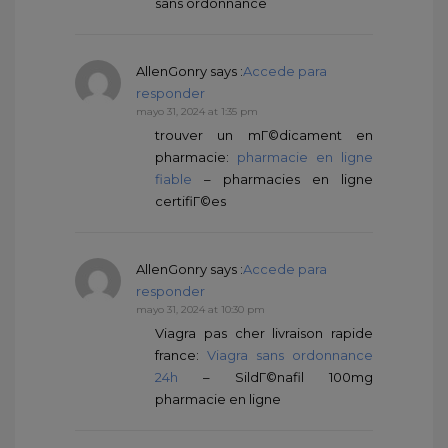
sans ordonnance
AllenGonry
says :
Accede para
responder
mayo 31, 2024 at 1:35 pm
trouver un mГ©dicament en
pharmacie:
pharmacie en ligne
fiable
– pharmacies en ligne
certifiГ©es
AllenGonry
says :
Accede para
responder
mayo 31, 2024 at 10:30 pm
Viagra pas cher livraison rapide
france:
Viagra sans ordonnance
24h
– SildГ©nafil 100mg
pharmacie en ligne