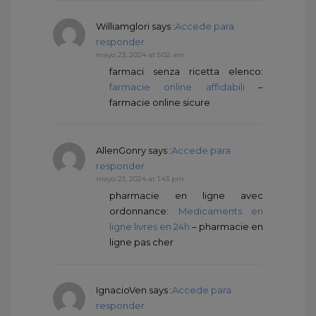
Williamglori
says :
Accede para
responder
mayo 23, 2024 at 5:02 am
farmaci senza ricetta elenco:
farmacie online affidabili
–
farmacie online sicure
AllenGonry
says :
Accede para
responder
mayo 23, 2024 at 1:43 pm
pharmacie en ligne avec
ordonnance:
Medicaments en
ligne livres en 24h
– pharmacie en
ligne pas cher
IgnacioVen
says :
Accede para
responder