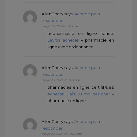
AllenGonry
says :
Accede para
responder
mayo 28, 2024 at 4:56 am
п»їpharmacie en ligne france:
Levitra acheter
– pharmacie en
ligne avec ordonnance
AllenGonry
says :
Accede para
responder
mayo 28, 2024 at 1:05 pm
pharmacies en ligne certifiГ©es:
Acheter Cialis 20 mg pas cher
–
pharmacie en ligne
AllenGonry
says :
Accede para
responder
mayo 28, 2024 at 10:06 pm