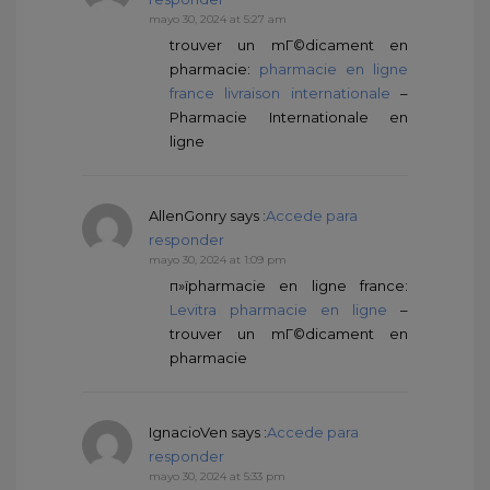
mayo 30, 2024 at 5:27 am
trouver un mГ©dicament en
pharmacie:
pharmacie en ligne
france livraison internationale
–
Pharmacie Internationale en
ligne
AllenGonry
says :
Accede para
responder
mayo 30, 2024 at 1:09 pm
п»їpharmacie en ligne france:
Levitra pharmacie en ligne
–
trouver un mГ©dicament en
pharmacie
IgnacioVen
says :
Accede para
responder
mayo 30, 2024 at 5:33 pm