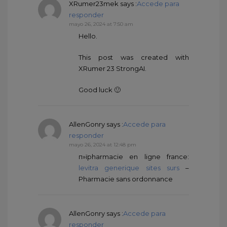
XRumer23mek
says :
Accede para
responder
mayo 26, 2024 at 7:50 am
Hello.
This post was created with
XRumer 23 StrongAI.
Good luck 🙂
AllenGonry
says :
Accede para
responder
mayo 26, 2024 at 12:48 pm
п»їpharmacie en ligne france:
levitra generique sites surs
–
Pharmacie sans ordonnance
AllenGonry
says :
Accede para
responder