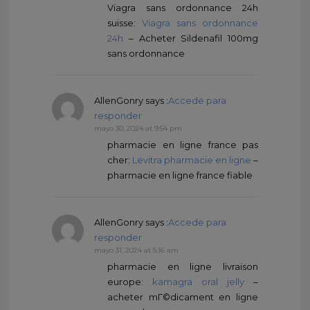
Viagra sans ordonnance 24h
suisse:
Viagra sans ordonnance
24h
– Acheter Sildenafil 100mg
sans ordonnance
AllenGonry
says :
Accede para
responder
mayo 30, 2024 at 9:54 pm
pharmacie en ligne france pas
cher:
Levitra pharmacie en ligne
–
pharmacie en ligne france fiable
AllenGonry
says :
Accede para
responder
mayo 31, 2024 at 5:16 am
pharmacie en ligne livraison
europe:
kamagra oral jelly
–
acheter mГ©dicament en ligne