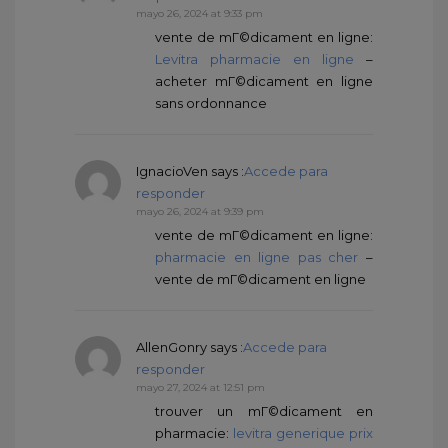
mayo 26, 2024 at 9:33 pm
vente de mГ©dicament en ligne:
Levitra pharmacie en ligne
–
acheter mГ©dicament en ligne
sans ordonnance
IgnacioVen
says :
Accede para
responder
mayo 26, 2024 at 9:39 pm
vente de mГ©dicament en ligne:
pharmacie en ligne pas cher
–
vente de mГ©dicament en ligne
AllenGonry
says :
Accede para
responder
mayo 27, 2024 at 12:51 pm
trouver un mГ©dicament en
pharmacie:
levitra generique prix