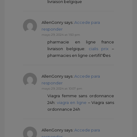
livraison belgique
AllenGonry
says :
Accede para
responder
mayo 29, 2024 at 1:50 pm
pharmacie en ligne france
livraison belgique:
cialis prix
–
pharmacies en ligne certifiГ©es
AllenGonry
says :
Accede para
responder
mayo 29, 2024 at 10:07 pm
Viagra femme sans ordonnance
24h:
viagra en ligne
– Viagra sans
ordonnance 24h
AllenGonry
says :
Accede para
responder