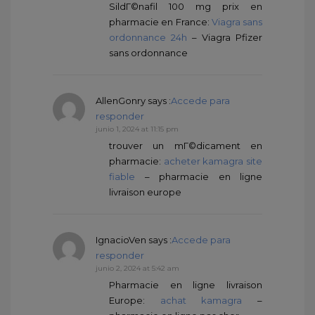
SildГ©nafil 100 mg prix en
pharmacie en France:
Viagra sans
ordonnance 24h
– Viagra Pfizer
sans ordonnance
AllenGonry
says :
Accede para
responder
junio 1, 2024 at 11:15 pm
trouver un mГ©dicament en
pharmacie:
acheter kamagra site
fiable
– pharmacie en ligne
livraison europe
IgnacioVen
says :
Accede para
responder
junio 2, 2024 at 5:42 am
Pharmacie en ligne livraison
Europe:
achat kamagra
–