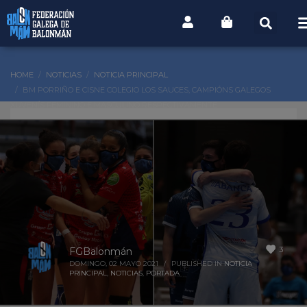
HOME
NOTICIAS
NOTICIA PRINCIPAL
BM PORRIÑO E CISNE COLEGIO LOS SAUCES, CAMPIÓNS GALEGOS
XUVENÍS FEMININO E MASCULINO RESPECTIVAMENTE
3
FGBalonmán
DOMINGO, 02 MAYO 2021
/
PUBLISHED IN
NOTICIA
PRINCIPAL
,
NOTICIAS
,
PORTADA