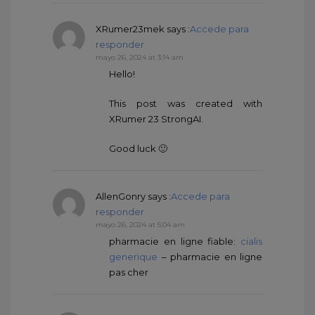
XRumer23mek
says :
Accede para
responder
mayo 26, 2024 at 3:14 am
Hello!
This post was created with
XRumer 23 StrongAI.
Good luck 🙂
AllenGonry
says :
Accede para
responder
mayo 26, 2024 at 5:04 am
pharmacie en ligne fiable:
cialis
generique
– pharmacie en ligne
pas cher