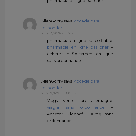
pharmacie en ligne pas cher
AllenGonry
says :
Accede para
responder
junio 2, 2024 at 6:51 am
pharmacie en ligne france fiable:
pharmacie en ligne pas cher
–
acheter mГ©dicament en ligne
sans ordonnance
AllenGonry
says :
Accede para
responder
junio 2, 2024 at 3:31 pm
Viagra vente libre allemagne:
viagra sans ordonnance
–
Acheter Sildenafil 100mg sans
ordonnance