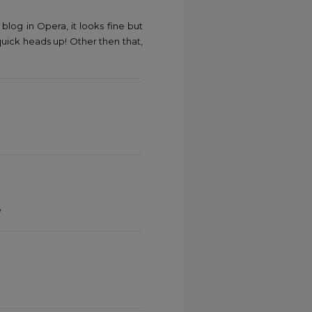
blog in Opera, it looks fine but
quick heads up! Other then that,
e