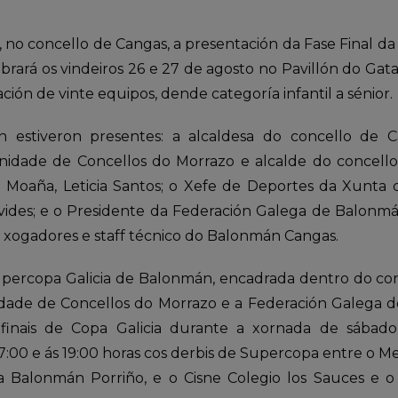
, no concello de Cangas, a presentación da Fase Final d
rará os vindeiros 26 e 27 de agosto no Pavillón do Gat
ación de vinte equipos, dende categoría infantil a sénior.
 estiveron presentes: a alcaldesa do concello de Ca
dade de Concellos do Morrazo e alcalde do concello 
 Moaña, Leticia Santos; o Xefe de Deportes da Xunta d
vides; e o Presidente da Federación Galega de Balonm
xogadores e staff técnico do Balonmán Cangas.
upercopa Galicia de Balonmán, encadrada dentro do co
de de Concellos do Morrazo e a Federación Galega d
s finais de Copa Galicia durante a xornada de sába
00 e ás 19:00 horas cos derbis de Supercopa entre o Me
Balonmán Porriño, e o Cisne Colegio los Sauces e o 