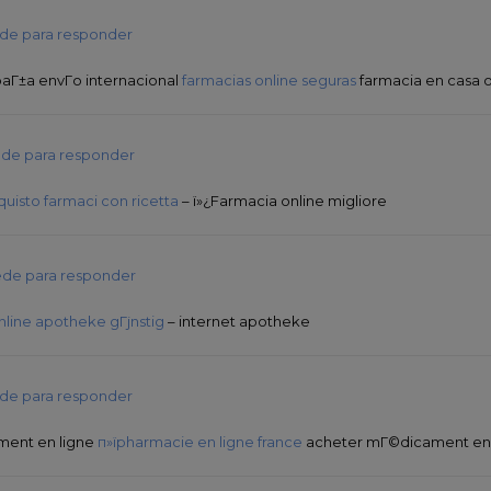
de para responder
paГ±a envГ­o internacional
farmacias online seguras
farmacia en casa 
de para responder
quisto farmaci con ricetta
– ï»¿Farmacia online migliore
de para responder
nline apotheke gГјnstig
– internet apotheke
de para responder
ment en ligne
п»їpharmacie en ligne france
acheter mГ©dicament en 