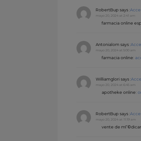
RobertBup
says :
Acce
mayo 20, 2024 at 2:41 am
farmacia online es
Antonialom
says :
Acce
mayo 20, 2024 at 5:00 am
farmacia online:
ac
Williamglori
says :
Acce
mayo 20, 2024 at 6:45 am
apotheke online:
o
RobertBup
says :
Acce
mayo 20, 2024 at 11:19 am
vente de mГ©dica