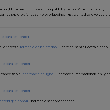
ite might be having browser compatibility issues. When I look at your 
ernet Explorer, it has some overlapping. I just wanted to give you a 
de para responder
glior prezzo:
farmacie online affidabili
– farmaci senza ricetta elenco
de para responder
france fiable:
pharmacie en ligne
– Pharmacie Internationale en lign
de para responder
entenligne.com/#
Pharmacie sans ordonnance