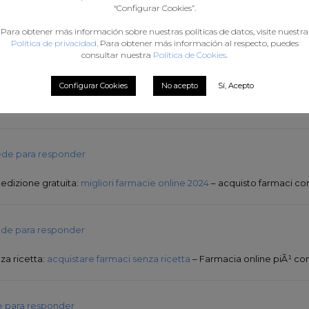
“Configurar Cookies”.
anada.com/#
canadian pharmacy india
Para obtener más información sobre nuestras políticas de datos, visite nuestra
Política de privacidad
. Para obtener más información al respecto, puedes
consultar nuestra
Política de Cookies
.
s :
Accede para responder
Configurar Cookies
No acepto
Sí, Acepto
 wish to apprentice while you amend your web site, how could i su
 acceptable deal. I had been a little bit acquainted of this your broa
de para responder
edizione gratuita:
migliori farmacie online 2024
– acquisto farmaci con
de para responder
za ricetta:
acquistare farmaci senza ricetta
– Farmacia online piÃ¹ co
 para responder