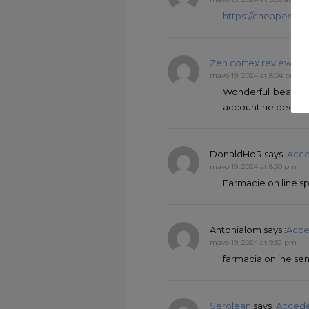
https://cheapestc
Zen cortex reviews
say
mayo 19, 2024 at 8:04 pm
Wonderful beat ! I
account helped me a
DonaldHoR
says :
Acce
mayo 19, 2024 at 8:30 pm
Farmacie on line sp
Antonialom
says :
Acce
mayo 19, 2024 at 9:32 pm
farmacia online sen
Serolean
says :
Accede