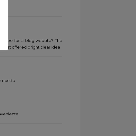
bscribe for a blog website? The
dcast offered bright clear idea
 ricetta
nveniente