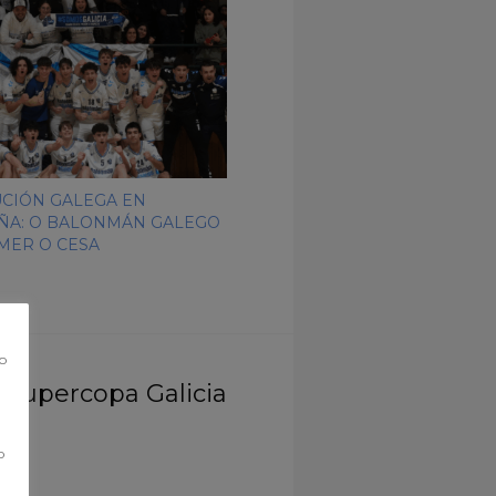
CIÓN GALEGA EN
ÑA: O BALONMÁN GALEGO
EMER O CESA
co
 Supercopa Galicia
o