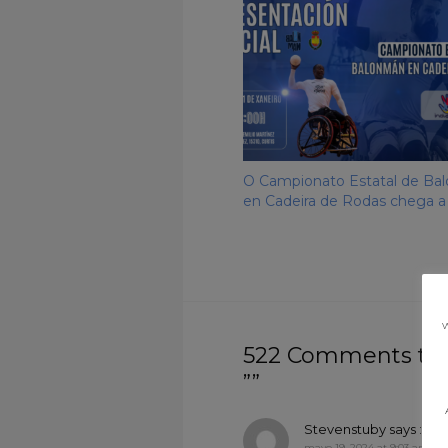
O Campionato Estatal de Ba
en Cadeira de Rodas chega a 
w
522 Comments to “
””
Stevenstuby
says :
Acc
mayo 19, 2024 at 9:03 am