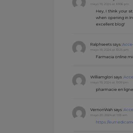
mayo 19, 2024 at 10:06 pm
Hey, I think your s
when opening in Int
excellent blog!
Ralphseets
says :
Acce
mayo 19, 2024 at 10:25 pm
Farmacia online mi
Williamglori
says :
Acce
mayo 19, 2024 at 11:09 pm
pharmacie en ligne 
VernonWah
says :
Acce
mayo 20, 2024 at 1:03 am
https://eumedicam