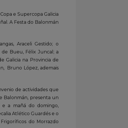
a Copa e Supercopa Galicia
añal. A Festa do Balonmán
ngas, Araceli Gestido; o
de Bueu, Félix Juncal; a
e Galicia na Provincia de
án, Bruno López, ademais
nvenio de actividades que
e Balonmán, presenta un
do e a mañá do domingo,
calia Atlético Guardés e o
Frigoríficos do Morrazdo