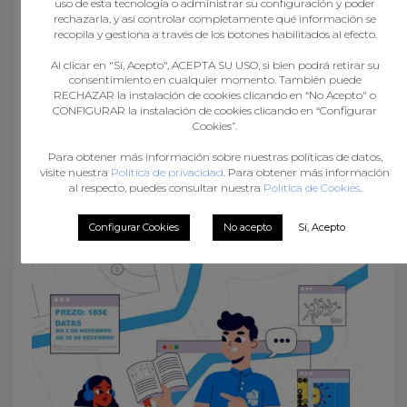
uso de esta tecnología o administrar su configuración y poder
rechazarla, y así controlar completamente qué información se
recopila y gestiona a través de los botones habilitados al efecto.
Al clicar en "Sí, Acepto", ACEPTA SU USO, si bien podrá retirar su
consentimiento en cualquier momento. También puede
RECHAZAR la instalación de cookies clicando en “No Acepto" o
CONFIGURAR la instalación de cookies clicando en “Configurar
Cookies”.
Para obtener más información sobre nuestras políticas de datos,
visite nuestra
Política de privacidad
. Para obtener más información
al respecto, puedes consultar nuestra
Política de Cookies
.
O MECALIA ATLÉTICO GUARDÉS AVANZA A
OITAVOS DA EHF EUROPEAN CUP E MEDIRASE AO
Configurar Cookies
No acepto
Sí, Acepto
HANDBALL ERICE ITALIANO