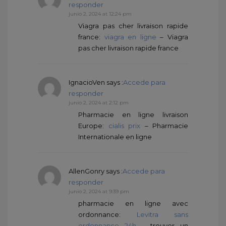
responder
junio 2, 2024 at 12:24 pm
Viagra pas cher livraison rapide
france:
viagra en ligne
– Viagra
pas cher livraison rapide france
IgnacioVen
says :
Accede para
responder
junio 2, 2024 at 2:12 pm
Pharmacie en ligne livraison
Europe:
cialis prix
– Pharmacie
Internationale en ligne
AllenGonry
says :
Accede para
responder
junio 2, 2024 at 9:39 pm
pharmacie en ligne avec
ordonnance:
Levitra sans
ordonnance 24h
– trouver un