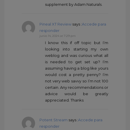
supplement by Adam Naturals.
Pineal XT Review
says :
Accede para
responder
junio 14, 2024 at 7:29 pm
I know this if off topic but I’m
looking into starting my own
weblog and was curious what all
is needed to get set up? I’m
assuming having a blog like yours
would cost a pretty penny? I’m
not very web savvy so I’m not 100
certain. Any recommendations or
advice would be greatly
appreciated. Thanks
Potent Stream
says :
Accede para
responder