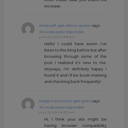
increase.
minecraft apk ultima version
says
:
Accede para responder
junio 20, 2024 at 9:05 pm
Hello! I could have sworn I’ve
been to this blog before but after
browsing through some of the
post I realized it’s new to me.
Anyways, I’m definitely happy I
found it and I’ll be book-marking
and checking back frequently!
magis tv premium apk gratis
says
:
Accede para responder
junio 20, 2024 at 9:23 pm
Hi, I think your site might be
having browser compatibility