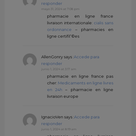
responder
mayo 31, 2024 at 7:08 pm
pharmacie en ligne france
livraison internationale:
cialis sans
ordonnance
– pharmacies en
ligne certifiГ©es
AllenGonry
says :
Accede para
responder
junio 1, 2024 at 3:17 am
pharmacie en ligne france pas
cher:
Medicaments en ligne livres
en 24h
– pharmacie en ligne
livraison europe
IgnacioVen
says :
Accede para
responder
junio 1, 2024 at 8:19 am