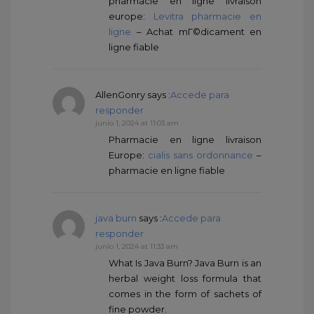
pharmacie en ligne livraison
europe:
Levitra pharmacie en
ligne
– Achat mГ©dicament en
ligne fiable
AllenGonry
says :
Accede para
responder
junio 1, 2024 at 11:03 am
Pharmacie en ligne livraison
Europe:
cialis sans ordonnance
–
pharmacie en ligne fiable
java burn
says :
Accede para
responder
junio 1, 2024 at 11:33 am
What Is Java Burn? Java Burn is an
herbal weight loss formula that
comes in the form of sachets of
fine powder.