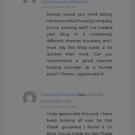
:
Accede para responder
junio 8, 2024 at 2:33 am
Howdy would you mind letting
me know which hosting company
you’re working with? I’ve loaded
your blog in 3 completely
different internet browsers and I
must say this blog loads a lot
quicker then most. Can you
recommend a good internet
hosting provider at a honest
price? Cheers, I appreciate it!
Fitspresso reviews
says :
Accede
para responder
junio 8, 2024 at 9:43 am
I truly appreciate this post. I have
been looking all over for this!
Thank goodness I found it on
Bing. You’ve made my day! Thank