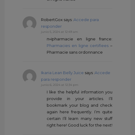
RobertGox
says :
Accede para
responder
junio 5, 2024 at 12:49 am
п»їpharmacie en ligne france:
Pharmacies en ligne certifiees
–
Pharmacie sans ordonnance
Ikaria Lean Belly Juice
says :
Accede
para responder
junio 6, 2024 at 12:34 pm
I like the helpful information you
provide in your articles. I’ll
bookmark your blog and check
again here frequently. I’m quite
certain I’ll learn many new stuff
right here! Good luck for the next!