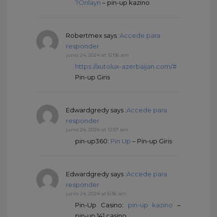
?Onlayn
– pin-up kazino
Robertmex
says :
Accede para
responder
junio 24, 2024 at 12:06 am
https://autolux-azerbaijan.com/#
Pin-up Giris
Edwardgredy
says :
Accede para
responder
junio 24, 2024 at 12:57 am
pin-up360:
Pin Up
– Pin-up Giris
Edwardgredy
says :
Accede para
responder
junio 24, 2024 at 6:36 am
Pin-Up Casino:
pin-up kazino
–
pin-up 141 casino