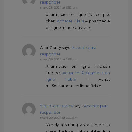
responder
mayo 28, 2024 at 6:52 pm
pharmacie en ligne france pas
cher:
Acheter Cialis
– pharmacie
en ligne france pas cher
AllenGonry
says :
Accede para
responder
mayo 29, 2024 at 2:56 am
Pharmacie en ligne livraison
Europe:
Achat mГ©dicament en
ligne fiable
– Achat
mГ©dicament en ligne fiable
SightCare review
says :
Accede para
responder
mayo 29, 2024 at 3:06 am
Merely a smiling visitant here to
share the love (:, btw outstanding