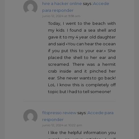
hire a hacker online
says :
Accede
para responder
junio 12, 2024 at 9:38 am
Today, I went to the beach with
my kids. I found a sea shell and
gave it to my 4 year old daughter
and said «You can hear the ocean
if you put this to your ear.» She
placed the shell to her ear and
screamed. There was a hermit
crab inside and it pinched her
ear. She never wants to go back!
LoL I know this is completely off
topic but I had to tell someone!
fitspresso review
says :
Accede para
responder
junio 12, 2024 at 10:22 pm
I like the helpful information you