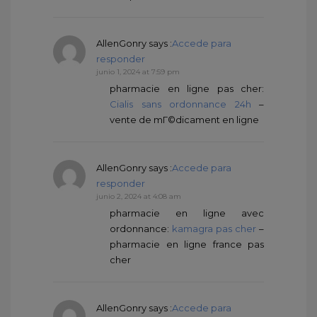
AllenGonry
says :
Accede para
responder
junio 1, 2024 at 7:59 pm
pharmacie en ligne pas cher:
Cialis sans ordonnance 24h
–
vente de mГ©dicament en ligne
AllenGonry
says :
Accede para
responder
junio 2, 2024 at 4:08 am
pharmacie en ligne avec
ordonnance:
kamagra pas cher
–
pharmacie en ligne france pas
cher
AllenGonry
says :
Accede para