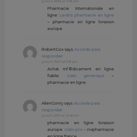
junio 4, 2024 at 11:36 am
Pharmacie Internationale en
ligne:
Levitra pharmacie en ligne
– pharmacie en ligne livraison
europe
RobertGox
says :
Accede para
responder
junio 4, 2024 at 5:18 pm
Achat mГ©dicament en ligne
fiable:
cialis generique
–
pharmacie en ligne
AllenGonry
says :
Accede para
responder
junio 5, 2024 at 12:46 am
pharmacie en ligne livraison
europe:
cialis prix
– п»їpharmacie
en ligne france