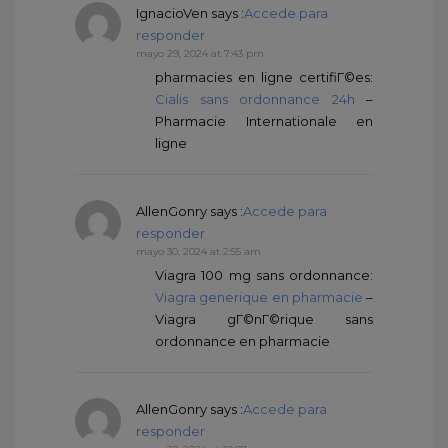
IgnacioVen
says :
Accede para
responder
mayo 29, 2024 at 7:43 pm
pharmacies en ligne certifiГ©es:
Cialis sans ordonnance 24h
–
Pharmacie Internationale en
ligne
AllenGonry
says :
Accede para
responder
mayo 30, 2024 at 2:55 am
Viagra 100 mg sans ordonnance:
Viagra generique en pharmacie
–
Viagra gГ©nГ©rique sans
ordonnance en pharmacie
AllenGonry
says :
Accede para
responder