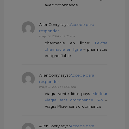
avec ordonnance
AllenGonry
says :
Accede para
responder
mayo 31, 2024 at 2:39 am
pharmacie en ligne:
Levitra
pharmacie en ligne
– pharmacie
en ligne fiable
AllenGonry
says :
Accede para
responder
mayo 31, 2024 at 10:30 am
Viagra vente libre pays:
Meilleur
Viagra sans ordonnance 24h
–
Viagra Pfizer sans ordonnance
AllenGonry
says :
Accede para