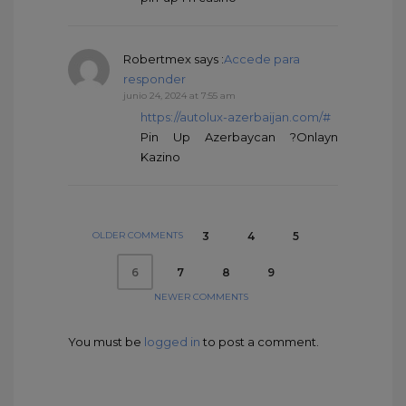
Robertmex
says :
Accede para
responder
junio 24, 2024 at 7:55 am
https://autolux-azerbaijan.com/#
Pin Up Azerbaycan ?Onlayn
Kazino
OLDER COMMENTS
3
4
5
7
8
9
6
NEWER COMMENTS
You must be
logged in
to post a comment.