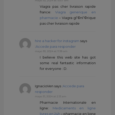
mayo 30, 2024 at 10:07 am
Viagra pas cher livraison rapide
france:
Viagra generique en
pharmacie
– Viagra gГ©nГ©rique
pas cher livraison rapide
hire a hacker for instagram
says
:
Accede para responder
mayo 30, 2024 at 11:18 am
I believe this web site has got
some real fantastic information
for everyone : D.
IgnacioVen
says :
Accede para
responder
mayo 31, 2024 at 2:13 am
Pharmacie Internationale en
ligne:
Medicaments en ligne
livres en 24h
– pharmacie en ligne