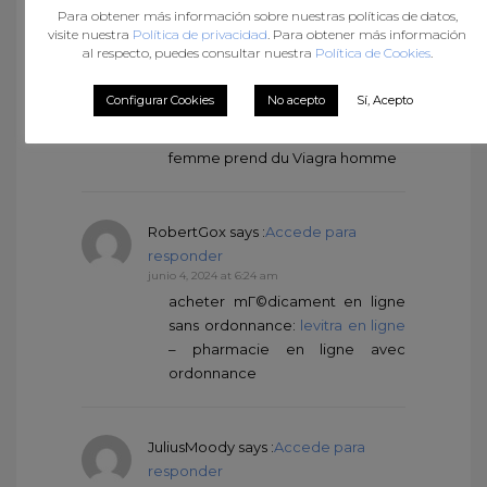
Para obtener más información sobre nuestras políticas de datos,
AllenGonry
says :
Accede para
visite nuestra
Política de privacidad
. Para obtener más información
responder
al respecto, puedes consultar nuestra
Política de Cookies
.
junio 3, 2024 at 10:37 pm
Acheter Sildenafil 100mg sans
Configurar Cookies
No acepto
Sí, Acepto
ordonnance:
Viagra generique
en pharmacie
– Quand une
femme prend du Viagra homme
RobertGox
says :
Accede para
responder
junio 4, 2024 at 6:24 am
acheter mГ©dicament en ligne
sans ordonnance:
levitra en ligne
– pharmacie en ligne avec
ordonnance
JuliusMoody
says :
Accede para
responder