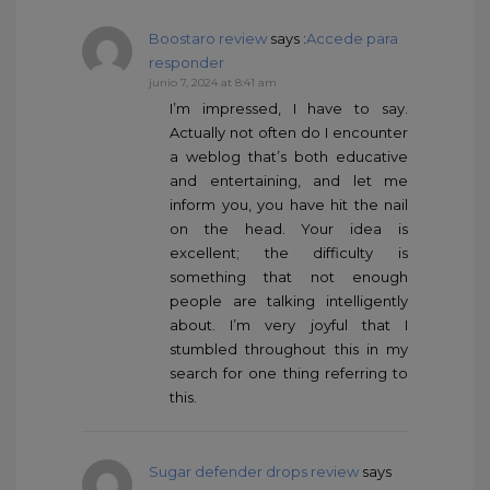
Boostaro review
says :
Accede para
responder
junio 7, 2024 at 8:41 am
I’m impressed, I have to say.
Actually not often do I encounter
a weblog that’s both educative
and entertaining, and let me
inform you, you have hit the nail
on the head. Your idea is
excellent; the difficulty is
something that not enough
people are talking intelligently
about. I’m very joyful that I
stumbled throughout this in my
search for one thing referring to
this.
Sugar defender drops review
says