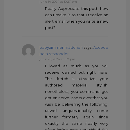
junio 14, 2024 at 10:27 pm
Really Appreciate this post, how
can I make is so that I receive an
alert email when you write a new
post?
babyzimmer mädchen
says :
Accede
para responder
junio 20, 2024 at 1:17 pm
I loved as much as you will
receive carried out right here.
The sketch is attractive, your
authored material stylish.
nonetheless, you command get
got an nervousness over that you
wish be delivering the following.
unwell unquestionably come
further formerly again since
exactly the same nearly very
often inside case you shield this