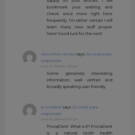
supply on your articles. I will
bookmark your weblog and
check once more right here
frequently. I’m rather certain I will
learn many new stuff proper
here! Good luck for the next!
zencortex review
says :
Accede para
responder
junio 13, 2024 at 4:32 pm
Some genuinely interesting
information, well written and
broadly speaking user friendly.
provadent
says :
Accede para
responder
junio 13, 2024 at 6:47 pm
ProvaDent: What Is It? ProvaDent
is a natural tooth health