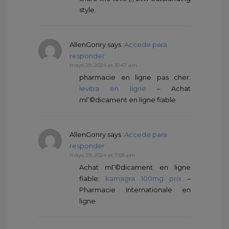
style.
AllenGonry
says :
Accede para
responder
mayo 29, 2024 at 10:47 am
pharmacie en ligne pas cher:
levitra en ligne
– Achat
mГ©dicament en ligne fiable
AllenGonry
says :
Accede para
responder
mayo 29, 2024 at 7:08 pm
Achat mГ©dicament en ligne
fiable:
kamagra 100mg prix
–
Pharmacie Internationale en
ligne