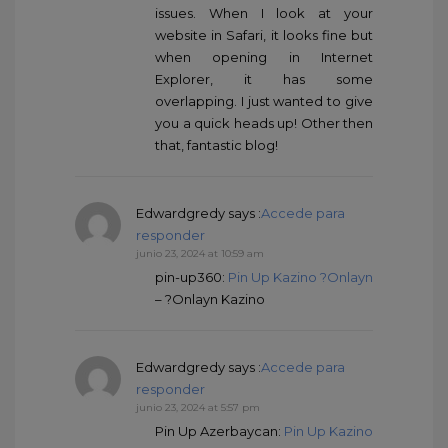
issues. When I look at your
website in Safari, it looks fine but
when opening in Internet
Explorer, it has some
overlapping. I just wanted to give
you a quick heads up! Other then
that, fantastic blog!
Edwardgredy
says :
Accede para
responder
junio 23, 2024 at 10:59 am
pin-up360:
Pin Up Kazino ?Onlayn
– ?Onlayn Kazino
Edwardgredy
says :
Accede para
responder
junio 23, 2024 at 5:57 pm
Pin Up Azerbaycan:
Pin Up Kazino