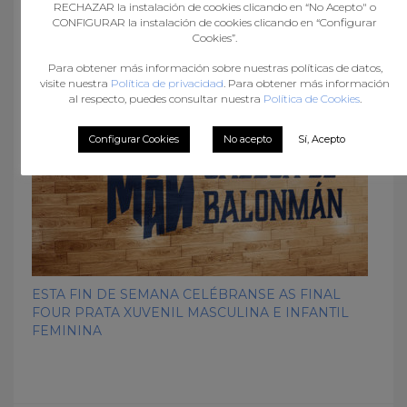
RECHAZAR la instalación de cookies clicando en “No Acepto" o
PONTEDEUME ACOLLE ESTA FIN DE SEMANA A
CONFIGURAR la instalación de cookies clicando en “Configurar
Cookies”.
COPA 5×5 DEPUTACIÓN DA CORUÑA
Para obtener más información sobre nuestras políticas de datos,
visite nuestra
Política de privacidad
. Para obtener más información
al respecto, puedes consultar nuestra
Política de Cookies
.
Configurar Cookies
No acepto
Sí, Acepto
ESTA FIN DE SEMANA CELÉBRANSE AS FINAL
FOUR PRATA XUVENIL MASCULINA E INFANTIL
FEMININA