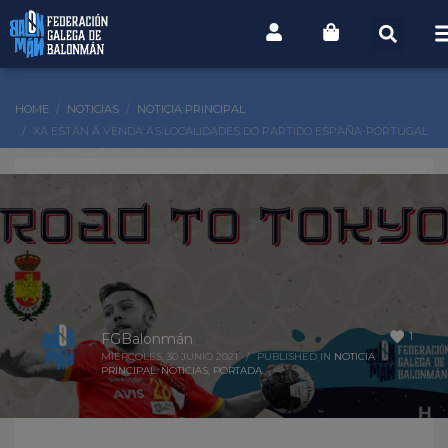
HOME
NOTICIAS
NOTICIA PRINCIPAL
XA ESTÁN Á VENDA AS LOCALIDADES DO PARTIDO ESPAÑA-PORTUGAL
QUE SE XOGARÁ EN VIGO O 10 DE XULLO
1
FGBalonmán
MIÉRCOLES, 30 JUNIO 2021
/
PUBLISHED IN
NOTICIA
PRINCIPAL
,
NOTICIAS
,
PORTADA