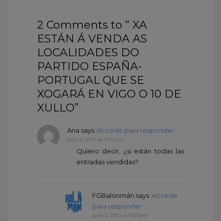
2 Comments to “ XA
ESTÁN Á VENDA AS
LOCALIDADES DO
PARTIDO ESPAÑA-
PORTUGAL QUE SE
XOGARÁ EN VIGO O 10 DE
XULLO”
Ana
says :
Accede para responder
julio 2, 2021 at 4:23 pm
Quiero decir, ¿si están todas las
entradas vendidas?
FGBalonmán
says :
Accede
para responder
julio 2, 2021 at 5:03 pm