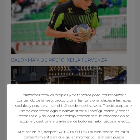
BALONMÁN DE PRETO: XEILA FERVENZA
Utilizamos cookies propias y de terceros para personalizar el
contenido de la web, proporcionarles funcionalidades a las redes
sociales y para analizar el tráfico de nuestra web. Puede aceptar el
uso de esta tecnología o administrar su configuración y poder
rechazarla, y así controlar completamente qué información se
recopila y gestiona a través de los botones habilitados al efecto.
Al clicar en "Sí, Acepto", ACEPTA SU USO, si bien podrá retirar su
consentimiento en cualquier momento. También puede