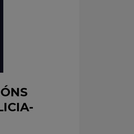
0
IÓNS
ICIA-