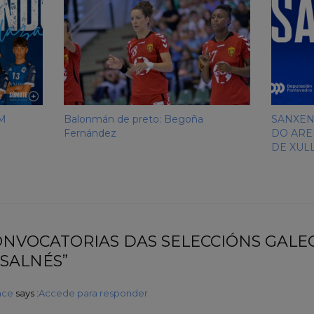
M
Balonmán de preto: Begoña
SANXEN
Fernández
DO AREN
DE XUL
CONVOCATORIAS DAS SELECCIÓNS GALE
-SALNÉS”
nce
says :
Accede para responder