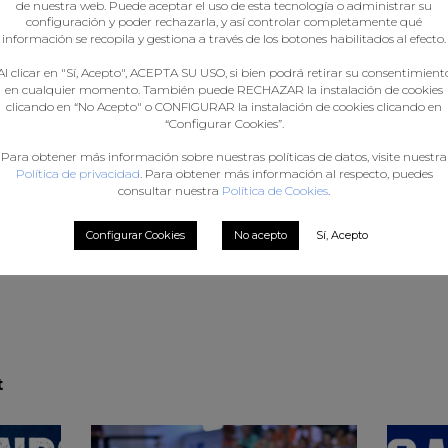
de nuestra web. Puede aceptar el uso de esta tecnología o administrar su
configuración y poder rechazarla, y así controlar completamente qué
información se recopila y gestiona a través de los botones habilitados al efecto.
Cadete masculina
Al clicar en "Sí, Acepto", ACEPTA SU USO, si bien podrá retirar su consentimient
en cualquier momento. También puede RECHAZAR la instalación de cookies
clicando en “No Acepto" o CONFIGURAR la instalación de cookies clicando en
“Configurar Cookies”.
Xuvenil masculina
Para obtener más información sobre nuestras políticas de datos, visite nuestra
Política de privacidad
. Para obtener más información al respecto, puedes
s
consultar nuestra
Política de Cookies
.
Configurar Cookies
No acepto
Sí, Acepto
t