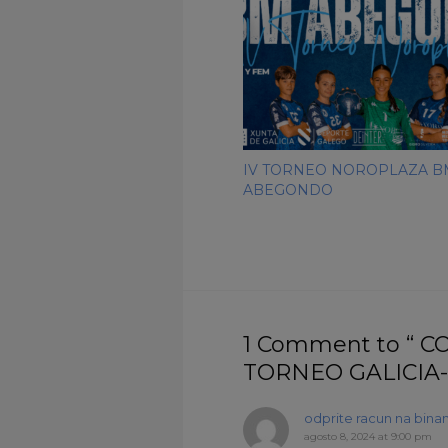
IV TORNEO NOROPLAZA B
ABEGONDO
1 Comment to “ 
TORNEO GALICIA
odprite racun na bina
agosto 8, 2024 at 9:00 pm