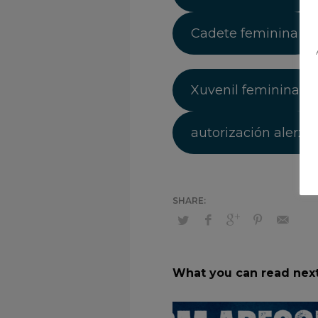
Cadete feminina
Xuvenil feminina
autorización alerxia
What you can read nex