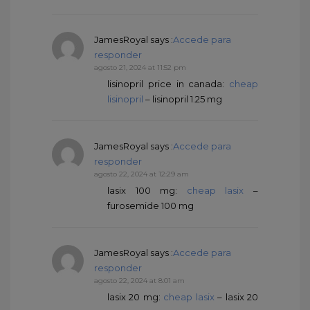
JamesRoyal
says :
Accede para
responder
agosto 21, 2024 at 11:52 pm
lisinopril price in canada:
cheap
lisinopril
– lisinopril 1.25 mg
JamesRoyal
says :
Accede para
responder
agosto 22, 2024 at 12:29 am
lasix 100 mg:
cheap lasix
–
furosemide 100 mg
JamesRoyal
says :
Accede para
responder
agosto 22, 2024 at 8:01 am
lasix 20 mg:
cheap lasix
– lasix 20