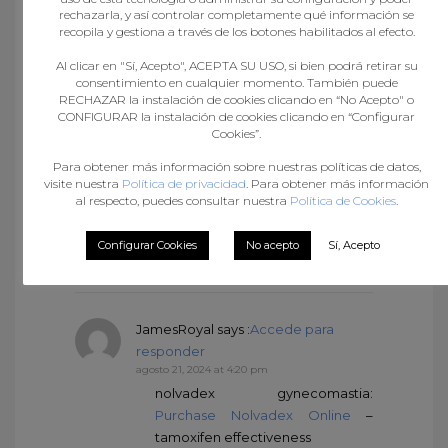
rechazarla, y así controlar completamente qué información se
recopila y gestiona a través de los botones habilitados al efecto.
260 Comments to “ Do 23
Al clicar en "Sí, Acepto", ACEPTA SU USO, si bien podrá retirar su
ao 27 de marzo, Semana
consentimiento en cualquier momento. También puede
Online de Balonmán
RECHAZAR la instalación de cookies clicando en “No Acepto" o
CONFIGURAR la instalación de cookies clicando en “Configurar
Base”
Cookies”.
Para obtener más información sobre nuestras políticas de datos,
JamesRoyal
says :
Accede para
visite nuestra
Política de privacidad
. Para obtener más información
responder
al respecto, puedes consultar nuestra
Política de Cookies
.
agosto 21, 2024 at 3:40 pm
lipitor 40 mg:
buy atorvastatin
Configurar Cookies
No acepto
Sí, Acepto
online
– lipitor 20 mg tablet price
JamesRoyal
says :
Accede para
responder
agosto 21, 2024 at 4:20 pm
nolvadex gynecomastia:
Purchase Nolvadex Online
–
tamoxifen effectiveness