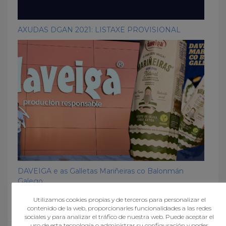
AXUDAS DGAN 2021: LISTAXE PROVISIONAL
DAVEIGA e as Galletas Mariñeiras co Balonmán
Galego
Utilizamos cookies propias y de terceros para personalizar el
contenido de la web, proporcionarles funcionalidades a las redes
sociales y para analizar el tráfico de nuestra web. Puede aceptar el
uso de esta tecnología o administrar su configuración y poder