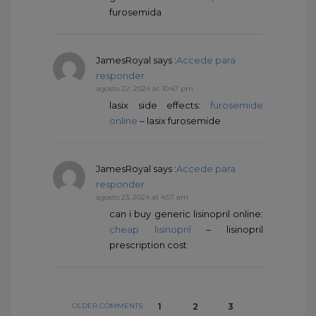
furosemida
JamesRoyal
says :
Accede para
responder
agosto 22, 2024 at 10:47 pm
lasix side effects:
furosemide
online
– lasix furosemide
JamesRoyal
says :
Accede para
responder
agosto 23, 2024 at 4:57 am
can i buy generic lisinopril online:
cheap lisinopril
– lisinopril
prescription cost
OLDER COMMENTS
1
2
3