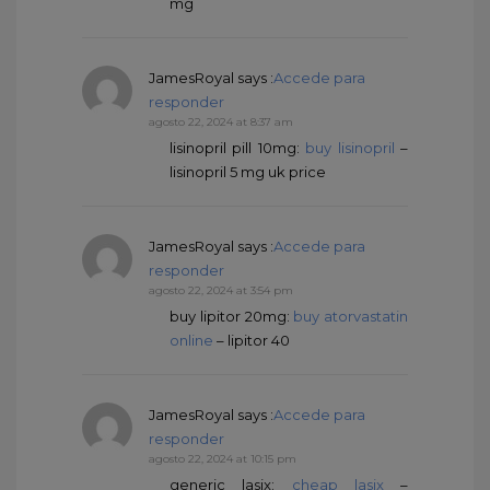
mg
JamesRoyal
says :
Accede para
responder
agosto 22, 2024 at 8:37 am
lisinopril pill 10mg:
buy lisinopril
–
lisinopril 5 mg uk price
JamesRoyal
says :
Accede para
responder
agosto 22, 2024 at 3:54 pm
buy lipitor 20mg:
buy atorvastatin
online
– lipitor 40
JamesRoyal
says :
Accede para
responder
agosto 22, 2024 at 10:15 pm
generic lasix:
cheap lasix
–