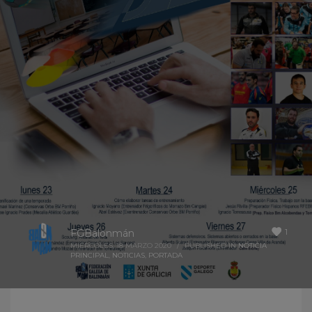
1
FGBalonmán
MIÉRCOLES, 18 MARZO 2020
/
PUBLISHED IN
NOTICIA
PRINCIPAL
,
NOTICIAS
,
PORTADA