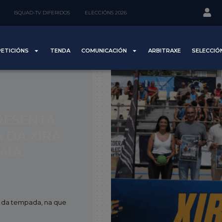
ISQUAD-TV DIFERIDOS
ELECCIÓNS 2026
ETICIÓNS
TENDA
COMUNICACIÓN
ARBITRAXE
SELECCIÓ
RESENTA
 DA XIRA
AIA
a da tempada, na que