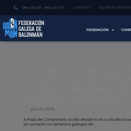
986 410 618 - 986 420 176
CONTACTO
ISQUAD-TV DIRECTOS
FEDERACIÓN
COMP
VILAGARCÍA DE AROUSA P
A CUARTA E ÚLTIMA PROBA
GALEGA DE BALONMÁN PR
XUNTA DE GALICIA 2026
julio 23, 2026
A Praia de Compostela acolle desde hoxe a cita decisiv
se coroarán os campións galegos de...