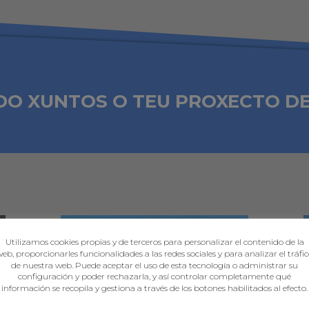
DO XUNTOS O TEU PROXECTO D
Utilizamos cookies propias y de terceros para personalizar el contenido de la
eb, proporcionarles funcionalidades a las redes sociales y para analizar el tráfi
de nuestra web. Puede aceptar el uso de esta tecnología o administrar su
configuración y poder rechazarla, y así controlar completamente qué
información se recopila y gestiona a través de los botones habilitados al efecto.