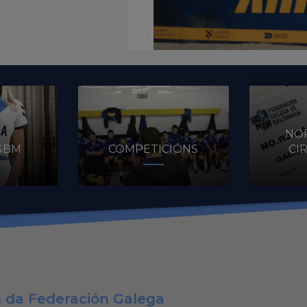
NOR
GBM
COMPETICIÓNS
CI
s da Federación Galega