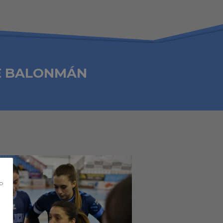
E BALONMÁN
co