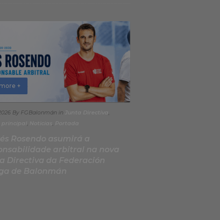
more +
 2026
By FGBalonmán
in
Junta Directiva
,
 principal
,
Noticias
,
Portada
és Rosendo asumirá a
onsabilidade arbitral na nova
a Directiva da Federación
ga de Balonmán