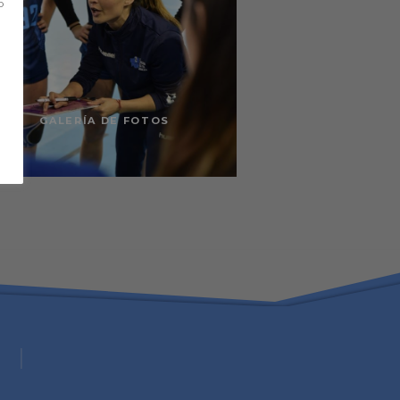
o
GALERÍA DE FOTOS
#Balonmá
|