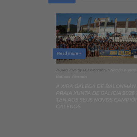
Read more +
26 julio 2026
By FGBalonmán
in
Noticia princip
Noticias
,
Portada
A XIRA GALEGA DE BALONMÁN
PRAIA XUNTA DE GALICIA 2026 
TEN AOS SEUS NOVOS CAMPIÓ
GALEGOS