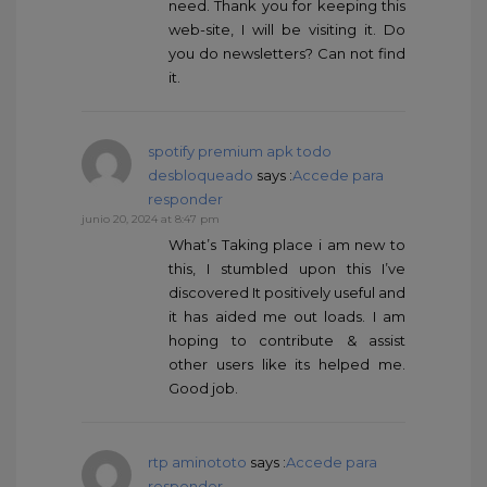
need. Thank you for keeping this
web-site, I will be visiting it. Do
you do newsletters? Can not find
it.
spotify premium apk todo
desbloqueado
says :
Accede para
responder
junio 20, 2024 at 8:47 pm
What’s Taking place i am new to
this, I stumbled upon this I’ve
discovered It positively useful and
it has aided me out loads. I am
hoping to contribute & assist
other users like its helped me.
Good job.
rtp aminototo
says :
Accede para
responder