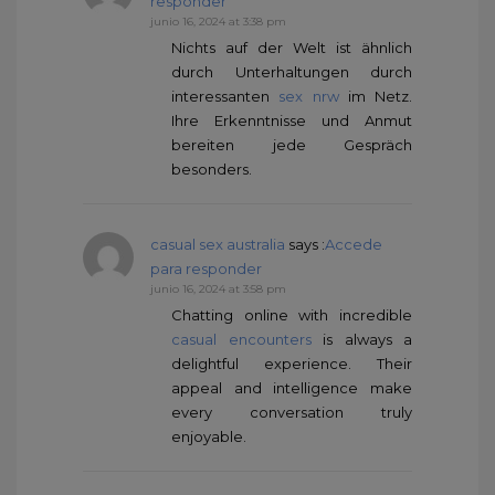
responder
junio 16, 2024 at 3:38 pm
Nichts auf der Welt ist ähnlich
durch Unterhaltungen durch
interessanten
sex nrw
im Netz.
Ihre Erkenntnisse und Anmut
bereiten jede Gespräch
besonders.
casual sex australia
says :
Accede
para responder
junio 16, 2024 at 3:58 pm
Chatting online with incredible
casual encounters
is always a
delightful experience. Their
appeal and intelligence make
every conversation truly
enjoyable.