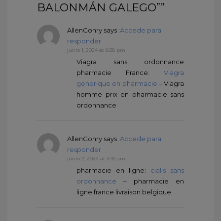
BALONMÁN GALEGO””
AllenGonry
says :
Accede para
responder
junio 1, 2024 at 8:38 pm
Viagra sans ordonnance
pharmacie France:
Viagra
generique en pharmacie
– Viagra
homme prix en pharmacie sans
ordonnance
AllenGonry
says :
Accede para
responder
junio 2, 2024 at 4:35 am
pharmacie en ligne:
cialis sans
ordonnance
– pharmacie en
ligne france livraison belgique