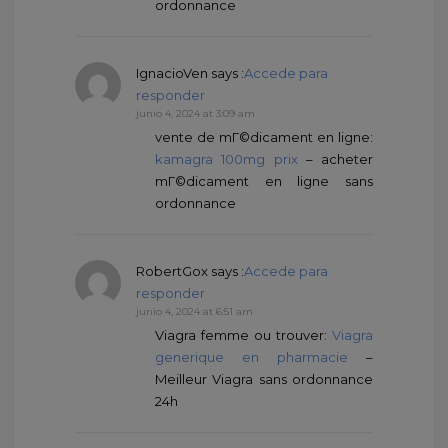
ordonnance
IgnacioVen
says :
Accede para
responder
junio 4, 2024 at 3:09 am
vente de mГ©dicament en ligne:
kamagra 100mg prix
– acheter
mГ©dicament en ligne sans
ordonnance
RobertGox
says :
Accede para
responder
junio 4, 2024 at 6:51 am
Viagra femme ou trouver:
Viagra
generique en pharmacie
–
Meilleur Viagra sans ordonnance
24h