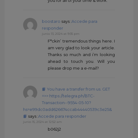
you for all of your time & work.
boostaro
says :
Accede para
responder
junio 13, 2024 at 9:35 pm
F*ckin’ tremendous things here. I
am very glad to look your article.
Thanks so much and i’m looking
ahead to touch you. Will you
please drop me a e-mail?
📙 You have a transfer from us. GЕТ
=>> https://telegra.ph/BTC-
Transaction--9554-05-10?
hs=e99dc0add626674ccab44440539c3e25&
📙
says :
Accede para responder
junio 15, 2024 at 12:52 am
b062j2