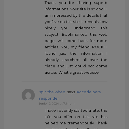
Thank you for sharing superb
informations. Your site is so cool. I
am impressed by the details that
you?¦ve on this site. It reveals how
nicely you understand this
subject. Bookmarked this web
page, will come back for more
articles. You, my friend, ROCK! I
found just the information I
already searched all over the
place and just could not come
across. What a great website.
spin the wheel
says :
Accede para
responder
junio 10, 2024 at 7:14 pm
I have recently started a site, the
info you offer on this site has
helped me tremendously. Thank