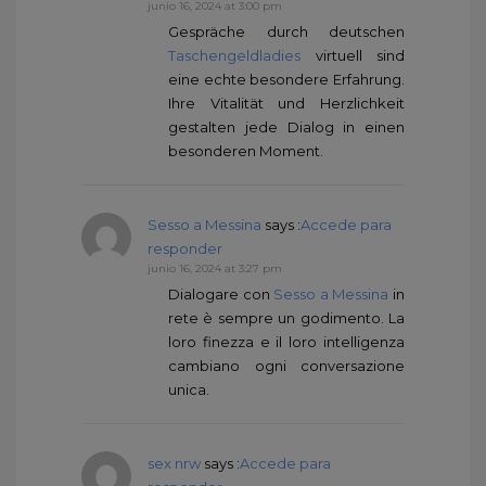
junio 16, 2024 at 3:00 pm
Gespräche durch deutschen
Taschengeldladies
virtuell sind
eine echte besondere Erfahrung.
Ihre Vitalität und Herzlichkeit
gestalten jede Dialog in einen
besonderen Moment.
Sesso a Messina
says :
Accede para
responder
junio 16, 2024 at 3:27 pm
Dialogare con
Sesso a Messina
in
rete è sempre un godimento. La
loro finezza e il loro intelligenza
cambiano ogni conversazione
unica.
sex nrw
says :
Accede para