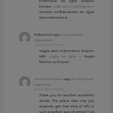
Pharmacie en ligne livraison
Europe:
cialis sans ordonnance
–
acheter mГ©dicament en ligne
sans ordonnance
RobertGox
says :
Accede para
responder
junio 5, 2024 at 1:13 am
Viagra sans ordonnance livraison
48h:
viagra en ligne
– Viagra
femme ou trouver
Boostaro reviews
says :
Accede para
responder
junio 5, 2024 at 7:43 pm
Thank you for another wonderful
article. The place else may just
anybody get that kind of info in
such a perfect way of writing? I’ve