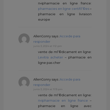
п»їpharmacie en ligne france:
pharmacies en ligne certifiГ©es
–
pharmacie en ligne livraison
europe
AllenGonry
says :
Accede para
responder
junio 3, 2024 at 1:12 pm
vente de mГ©dicament en ligne:
Levitra acheter
– pharmacie en
ligne pas cher
AllenGonry
says :
Accede para
responder
junio 3, 2024 at 11:15 pm
vente de mГ©dicament en ligne:
п»їpharmacie en ligne france
–
pharmacie en ligne avec