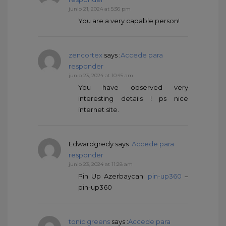
junio 21, 2024 at 5:36 pm
You are a very capable person!
zencortex
says :
Accede para
responder
junio 23, 2024 at 10:45 am
You have observed very
interesting details ! ps nice
internet site.
Edwardgredy
says :
Accede para
responder
junio 23, 2024 at 11:28 am
Pin Up Azerbaycan:
pin-up360
–
pin-up360
tonic greens
says :
Accede para