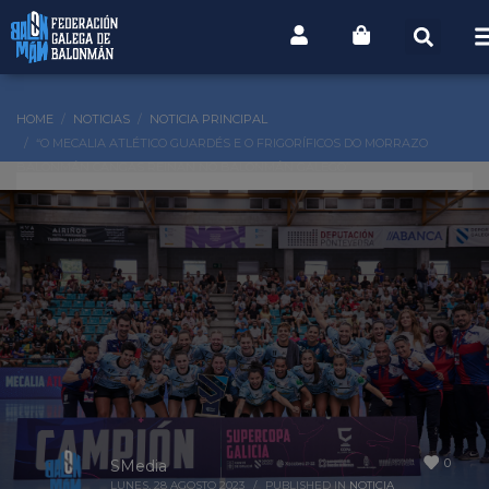
HOME
NOTICIAS
NOTICIA PRINCIPAL
“O MECALIA ATLÉTICO GUARDÉS E O FRIGORÍFICOS DO MORRAZO
BALONMÁN CANGAS REINAN NO BALONMÁN GALEGO”
0
SMedia
LUNES, 28 AGOSTO 2023
/
PUBLISHED IN
NOTICIA