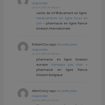
responder
junio 4, 2024 at 4:18 pm
vente de mГ©dicament en ligne:
Medicaments en ligne livres en
24h
– pharmacie en ligne france
livraison internationale
RobertGox
says :
Accede para
responder
junio 4, 2024 at 5:49 pm
pharmacie en ligne livraison
europe:
kamagra pas cher
–
pharmacie en ligne france
livraison belgique
AllenGonry
says :
Accede para
responder
junio 5, 2024 at 1:12 am