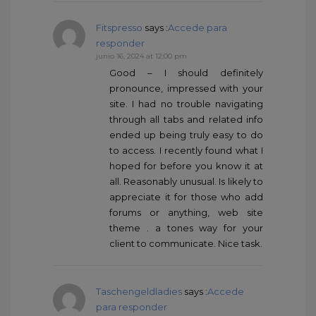
Fitspresso
says :
Accede para
responder
junio 16, 2024 at 12:00 pm
Good – I should definitely
pronounce, impressed with your
site. I had no trouble navigating
through all tabs and related info
ended up being truly easy to do
to access. I recently found what I
hoped for before you know it at
all. Reasonably unusual. Is likely to
appreciate it for those who add
forums or anything, web site
theme . a tones way for your
client to communicate. Nice task.
Taschengeldladies
says :
Accede
para responder