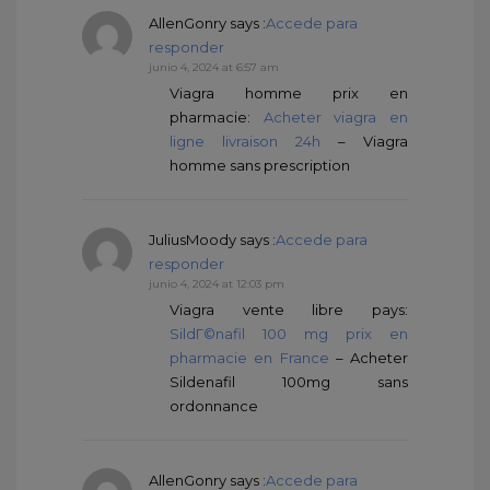
AllenGonry
says :
Accede para
responder
junio 4, 2024 at 6:57 am
Viagra homme prix en
pharmacie:
Acheter viagra en
ligne livraison 24h
– Viagra
homme sans prescription
JuliusMoody
says :
Accede para
responder
junio 4, 2024 at 12:03 pm
Viagra vente libre pays:
SildГ©nafil 100 mg prix en
pharmacie en France
– Acheter
Sildenafil 100mg sans
ordonnance
AllenGonry
says :
Accede para