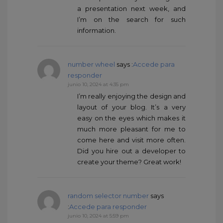
a presentation next week, and
I’m on the search for such
information.
number wheel
says :
Accede para
responder
junio 10, 2024 at 4:35 pm
I’m really enjoying the design and
layout of your blog. It’s a very
easy on the eyes which makes it
much more pleasant for me to
come here and visit more often.
Did you hire out a developer to
create your theme? Great work!
random selector number
says
:
Accede para responder
junio 10, 2024 at 5:59 pm