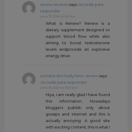
renew reviews
says :
Accede para
responder
junio 17, 2024 at 5:01 am
What is Renew? Renew is a
dietary supplement designed to
support blood flow while also
aiming to boost testosterone
levels andprovide an explosive
energy drive
sumatra slim belly tonic review
says
:
Accede para responder
junio 18, 2024 at 10:53 pm
Hiya, I am really glad I have found
this information. Nowadays
bloggers publish only about
gossips and internet and this is
actually annoying. A good site
with exciting content, this is what I