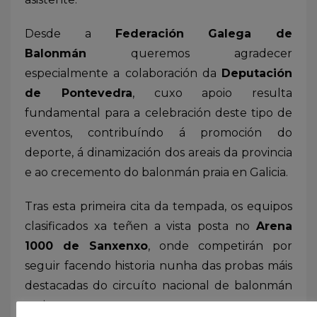
Desde a
Federación Galega de
Balonmán
queremos agradecer
especialmente a colaboración da
Deputación
de Pontevedra
, cuxo apoio resulta
fundamental para a celebración deste tipo de
eventos, contribuíndo á promoción do
deporte, á dinamización dos areais da provincia
e ao crecemento do balonmán praia en Galicia.
Tras esta primeira cita da tempada, os equipos
clasificados xa teñen a vista posta no
Arena
1000 de Sanxenxo
, onde competirán por
seguir facendo historia nunha das probas máis
destacadas do circuíto nacional de balonmán
praia.