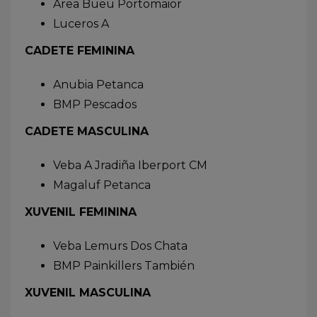
Area Bueu Portomaior
Luceros A
CADETE FEMININA
Anubia Petanca
BMP Pescados
CADETE MASCULINA
Veba A Jradiña Iberport CM
Magaluf Petanca
XUVENIL FEMININA
Veba Lemurs Dos Chata
BMP Painkillers También
XUVENIL MASCULINA