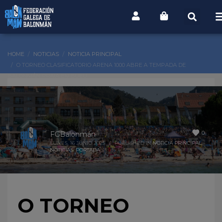
HOME
NOTICIAS
NOTICIA PRINCIPAL
O TORNEO CLASIFICATORIO ARENA 1000 ABRE A TEMPADA DE
BALONMÁN PRAIA EN BUEU
0
FGBalonmán
LUNES, 16 JUNIO 2025
/
PUBLISHED IN
NOTICIA PRINCIPAL
,
NOTICIAS
,
PORTADA
O TORNEO