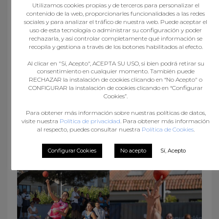
Utilizamos cookies propias y de terceros para personalizar el
contenido de la web, proporcionarles funcionalidades a las redes
sociales y para analizar el tráfico de nuestra web. Puede aceptar el
uso de esta tecnología o administrar su configuración y poder
rechazarla, y así controlar completamente qué información se
recopila y gestiona a través de los botones habilitados al efecto.
Al clicar en "Sí, Acepto", ACEPTA SU USO, si bien podrá retirar su
consentimiento en cualquier momento. También puede
RECHAZAR la instalación de cookies clicando en “No Acepto" o
CONFIGURAR la instalación de cookies clicando en “Configurar
Cookies”.
Para obtener más información sobre nuestras políticas de datos,
visite nuestra
Política de privacidad
. Para obtener más información
al respecto, puedes consultar nuestra
Política de Cookies
.
Configurar Cookies
No acepto
Sí, Acepto