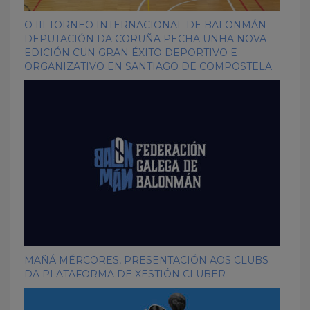
O III TORNEO INTERNACIONAL DE BALONMÁN
DEPUTACIÓN DA CORUÑA PECHA UNHA NOVA
EDICIÓN CUN GRAN ÉXITO DEPORTIVO E
ORGANIZATIVO EN SANTIAGO DE COMPOSTELA
MAÑÁ MÉRCORES, PRESENTACIÓN AOS CLUBS
DA PLATAFORMA DE XESTIÓN CLUBER