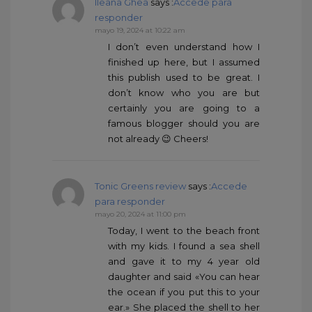
Ileana Ghea
says :
Accede para
responder
mayo 19, 2024 at 10:22 am
I don’t even understand how I
finished up here, but I assumed
this publish used to be great. I
don’t know who you are but
certainly you are going to a
famous blogger should you are
not already 😉 Cheers!
Tonic Greens review
says :
Accede
para responder
mayo 20, 2024 at 11:00 pm
Today, I went to the beach front
with my kids. I found a sea shell
and gave it to my 4 year old
daughter and said «You can hear
the ocean if you put this to your
ear.» She placed the shell to her