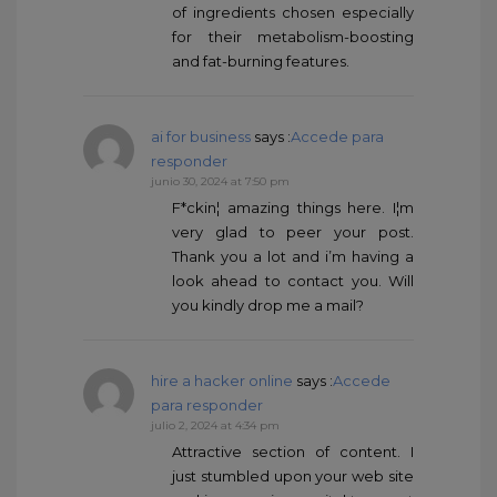
of ingredients chosen especially
for their metabolism-boosting
and fat-burning features.
ai for business
says :
Accede para
responder
junio 30, 2024 at 7:50 pm
F*ckin¦ amazing things here. I¦m
very glad to peer your post.
Thank you a lot and i’m having a
look ahead to contact you. Will
you kindly drop me a mail?
hire a hacker online
says :
Accede
para responder
julio 2, 2024 at 4:34 pm
Attractive section of content. I
just stumbled upon your web site