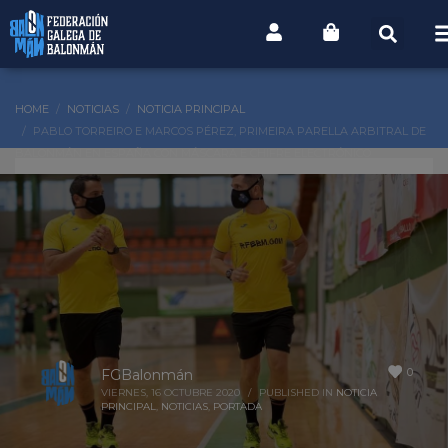
HOME
NOTICIAS
NOTICIA PRINCIPAL
PABLO TORREIRO E MARCOS PÉREZ, PRIMEIRA PARELLA ARBITRAL DE
BALONMÁN EN ESPAÑA CON MÁSCARA E CHIFRE ELECTRÓNICO
0
FGBalonmán
VIERNES, 16 OCTUBRE 2020
/
PUBLISHED IN
NOTICIA
PRINCIPAL
,
NOTICIAS
,
PORTADA