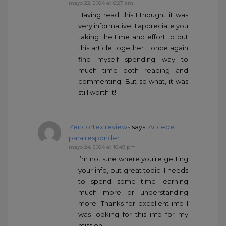
mayo 22, 2024 at 6:27 am
Having read this I thought it was
very informative. I appreciate you
taking the time and effort to put
this article together. I once again
find myself spending way to
much time both reading and
commenting. But so what, it was
still worth it!
Zencortex reviews
says :
Accede
para responder
mayo 24, 2024 at 10:49 pm
I’m not sure where you’re getting
your info, but great topic. I needs
to spend some time learning
much more or understanding
more. Thanks for excellent info I
was looking for this info for my
mission.