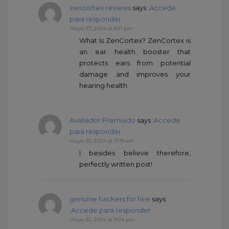
zencortex reviews
says :
Accede
para responder
mayo 27, 2024 at 6:11 pm
What Is ZenCortex? ZenCortex is
an ear health booster that
protects ears from potential
damage and improves your
hearing health.
Avaliador Premiado
says :
Accede
para responder
mayo 30, 2024 at 11:19 am
I besides believe therefore,
perfectly written post! .
genuine hackers for hire
says
:
Accede para responder
mayo 30, 2024 at 9:24 pm