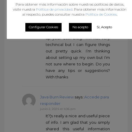
Para obtener más información sobre nuestras políticas de datos,
responder
visite nuestra
Política de privacidad
. Para obtener más información
junio 1, 2024 at 2:45 pm
al respecto, puedes consultar nuestra
Política de Cookies
.
Howdy! This is kind of off topic but
I need some advice from an
Configurar Cookies
No acepto
Sí, Acepto
established blog. Is it tough to set
up your own blog? I’m not very
techincal but I can figure things
out pretty quick. I’m thinking
about setting up my own but I’m
not sure where to begin. Do you
have any tips or suggestions?
With thanks
Java Burn Review
says :
Accede para
responder
junio 2, 2024 at 4:06 pm
It?¦s really a nice and useful piece
of info. I am glad that you simply
shared this useful information