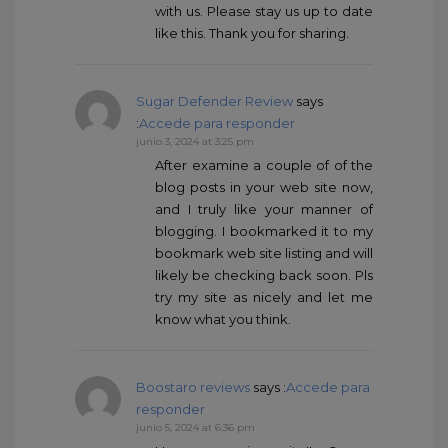
with us. Please stay us up to date
like this. Thank you for sharing.
Sugar Defender Review
says
:
Accede para responder
junio 3, 2024 at 3:25 pm
After examine a couple of of the
blog posts in your web site now,
and I truly like your manner of
blogging. I bookmarked it to my
bookmark web site listing and will
likely be checking back soon. Pls
try my site as nicely and let me
know what you think.
Boostaro reviews
says :
Accede para
responder
junio 5, 2024 at 6:36 pm