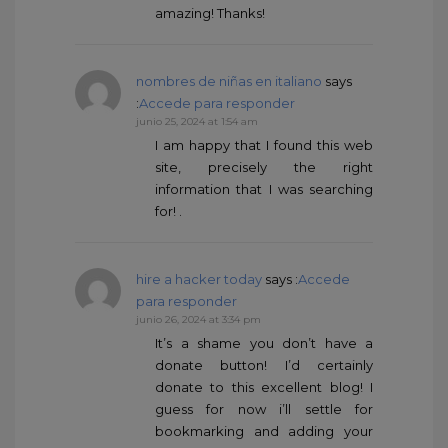
amazing! Thanks!
nombres de niñas en italiano
says
:
Accede para responder
junio 25, 2024 at 1:54 am
I am happy that I found this web
site, precisely the right
information that I was searching
for! .
hire a hacker today
says :
Accede
para responder
junio 26, 2024 at 3:34 pm
It’s a shame you don’t have a
donate button! I’d certainly
donate to this excellent blog! I
guess for now i’ll settle for
bookmarking and adding your