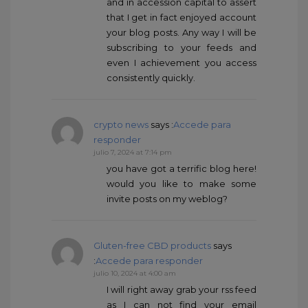
and in accession capital to assert
that I get in fact enjoyed account
your blog posts. Any way I will be
subscribing to your feeds and
even I achievement you access
consistently quickly.
crypto news
says :
Accede para
responder
julio 7, 2024 at 7:14 pm
you have got a terrific blog here!
would you like to make some
invite posts on my weblog?
Gluten-free CBD products
says
:
Accede para responder
julio 10, 2024 at 4:00 am
I will right away grab your rss feed
as I can not find your email