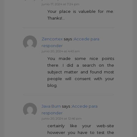
junio 17, 2024 at 7:24 pm
Your place is valueble for me.
Thanks!…
Zencortex
says :
Accede para
responder
junio 20, 2024 at 4:43 am
You made some nice points
there. I did a search on the
subject matter and found most
people will consent with your
blog.
Java Burn
says :
Accede para
responder
junio 20, 2024 at 12:46 pm
certainly like your web-site
however you have to test the