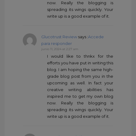
now. Really the blogging is
spreading its wings quickly. Your
write up is a good example of it.
Glucotrust Review
says :
Accede
para responder
junio 11, 2024 at 2:27 am
I would like to thnkx for the
efforts you have put in writing this
blog. I am hoping the same high-
grade blog post from you in the
upcoming as well. In fact your
creative writing abilities has
inspired me to get my own blog
now. Really the blogging is
spreading its wings quickly. Your
write up is a good example of it.