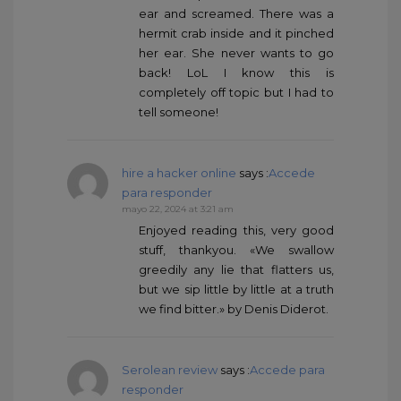
ear and screamed. There was a
hermit crab inside and it pinched
her ear. She never wants to go
back! LoL I know this is
completely off topic but I had to
tell someone!
hire a hacker online
says :
Accede
para responder
mayo 22, 2024 at 3:21 am
Enjoyed reading this, very good
stuff, thankyou. «We swallow
greedily any lie that flatters us,
but we sip little by little at a truth
we find bitter.» by Denis Diderot.
Serolean review
says :
Accede para
responder