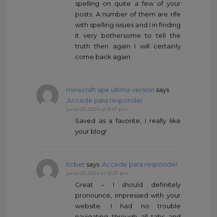
spelling on quite a few of your
posts. A number of them are rife
with spelling issues and I in finding
it very bothersome to tell the
truth then again I will certainly
come back again.
minecraft apk ultima version
says
:
Accede para responder
junio 20, 2024 at 8:47 pm
Saved as a favorite, I really like
your blog!
itcbet
says :
Accede para responder
junio 23, 2024 at 12:37 pm
Great – I should definitely
pronounce, impressed with your
website. I had no trouble
navigating through all tabs and