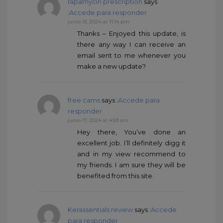
rapamycin prescription
says
:
Accede para responder
junio 13, 2024 at 11:14 pm
Thanks – Enjoyed this update, is
there any way I can receive an
email sent to me whenever you
make a new update?
free cams
says :
Accede para
responder
junio 17, 2024 at 4:59 am
Hey there, You’ve done an
excellent job. I’ll definitely digg it
and in my view recommend to
my friends. I am sure they will be
benefited from this site.
Kerassentials review
says :
Accede
para responder