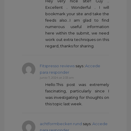
Hey very nice site!! Guy ..
Excellent .. Wonderful .. I will
bookmark your site and take the
feeds also…I am glad to find
numerous useful information
here within the submit, we need
work out extra techniques on this
regard, thanks for sharing.
Fitspresso reviews
says :
Accede
para responder
junio 7, 2024 at 2:33 am
Hello.This post was extremely
fascinating, particularly since I
was investigating for thoughts on
this topic last week.
achtformbecken rund
says :
Accede
para responder