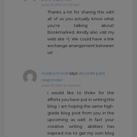
junio 10, 2024 at 7:57 pm
Thanks a lot for sharing this with
all of us you actually know what
you’re talking about!
Bookmarked. Kindly also visit my
web site =). We could have a link
exchange arrangement between
us!
ovalpool oval
says :
Accede para
responder
junio 10, 2024 at 10:29 pm
I would like to thnkx for the
efforts you have put in writing this
blog. I am hoping the same high-
grade blog post from you in the
upcoming as well. In fact your
creative writing abilities has
inspired me to get my own blog