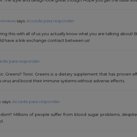
e reviews
says :
Accede para responder
aring this with all of us you actually know what you are talking about!
uld have a link exchange contract between us!
ede para responder
nic Greens? Tonic Greens is a dietary supplement that has proven e
virus and boost their immune systems without adverse effects.
s
says :
Accede para responder
dom? Millions of people suffer from blood sugar problems, despite
l.