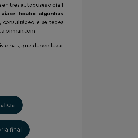
 en tres autobuses o día 1
 viaxe houbo algunhas
, consultádeo e se tedes
fgbalonman.com
is e nais, que deben levar
alicia
ia final