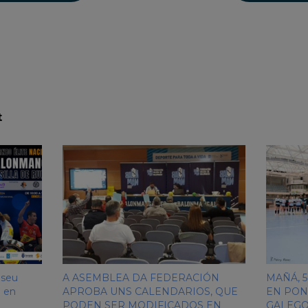
t
 seu
A ASEMBLEA DA FEDERACIÓN
MAÑÁ, 
n en
APROBA UNS CALENDARIOS, QUE
EN PON
PODEN SER MODIFICADOS EN
GALEGO