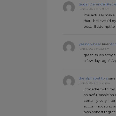
Sugar Defender Revi
junio 3, 2024 at 4:19 pm
You actually make i
that I believe I’d
post, I¦ll attempt to
yes no wheel
says :
Acc
junio 5, 2024 at 3:32 pm
great issues altog
a few days ago? An
the alphabet to z
says 
junio 5, 2024 at 4:46 pm
I together with my 
an awful suspicion
certainly very int
accommodating as w
own honest regret 