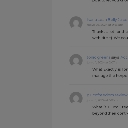
Ikaria Lean Belly Juic
mayo 29, 2024 at 9:43 am
Thanks a lot for sh
web site =). We co
tonic greens
says :
Acc
junio 1, 2024 at 2:07 am
What Exactly is To
manage the herpes 
glucofreedom review
junio 1, 2024 at 5:08 pm
What is Gluco Free
beyond their contro