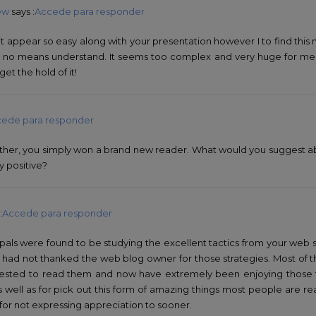
ew
says :
Accede para responder
t appear so easy along with your presentation however I to find this
 by no means understand. It seems too complex and very huge for me.
 get the hold of it!
ede para responder
ether, you simply won a brand new reader. What would you suggest 
y positive?
:
Accede para responder
pals were found to be studying the excellent tactics from your web s
 I had not thanked the web blog owner for those strategies. Most o
erested to read them and now have extremely been enjoying those t
ell as for pick out this form of amazing things most people are re
for not expressing appreciation to sooner.