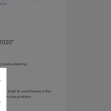
MÁN
2020”
accurate planning.
co
eck thisK IE nonetheless is the
due to this problem.
o