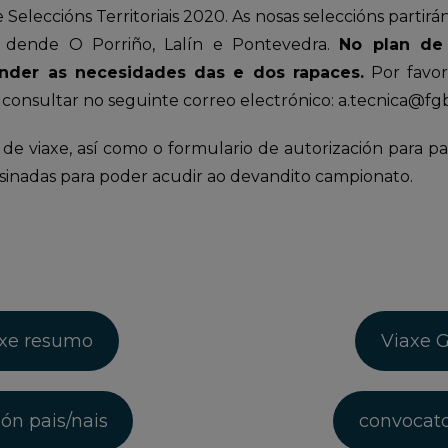
eleccións Territoriais 2020. As nosas seleccións partirán
 dende O Porriño, Lalín e Pontevedra.
No plan de
ender as necesidades das e dos rapaces.
Por favor
consultar no seguinte correo electrónico: a.tecnica@
de viaxe, así como o formulario de autorización para pa
asinadas para poder acudir ao devandito campionato.
axe resumo
Viaxe G
ión pais/nais
convocator