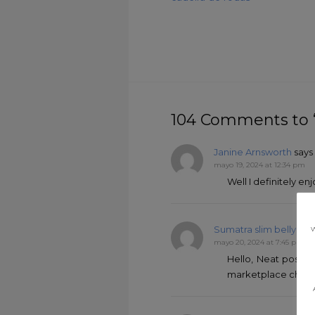
104 Comments to
Janine Arnsworth
says 
mayo 19, 2024 at 12:34 pm
Well I definitely en
w
Sumatra slim belly ton
mayo 20, 2024 at 7:45 pm
Hello, Neat post. 
marketplace chief a