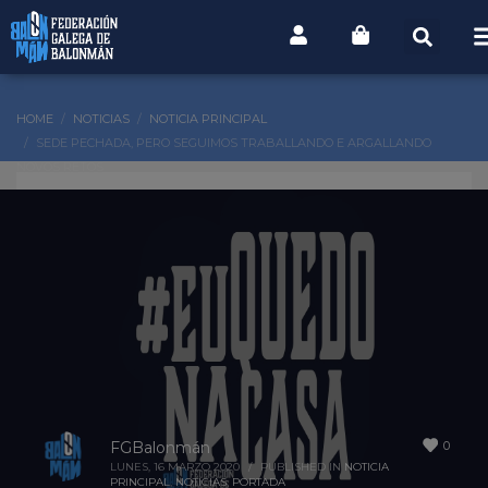
HOME
NOTICIAS
NOTICIA PRINCIPAL
SEDE PECHADA, PERO SEGUIMOS TRABALLANDO E ARGALLANDO
NOVOS RETOS
0
FGBalonmán
LUNES, 16 MARZO 2020
/
PUBLISHED IN
NOTICIA
PRINCIPAL
,
NOTICIAS
,
PORTADA