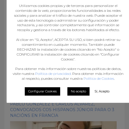
Utilizamos cookies propias y de terceros para personalizar el
contenido de la web, proporcionarles funcionalidades a las redes
sociales y para analizar el tráfico de nuestra web. Puede aceptar el
O LALÍN ARENA ACOLLEU O MELLOR BALONMÁN
uso de esta tecnología o administrar su configuración y poder
DE CATEGORÍA INFANTIL
rechazarla, y así controlar completamente qué información se
recopila y gestiona a través de los botones habilitados al efecto.
Al clicar en "Sí, Acepto", ACEPTA SU USO, si bien podrá retirar su
consentimiento en cualquier momento. También puede
RECHAZAR la instalación de cookies clicando en “No Acepto" o
CONFIGURAR la instalación de cookies clicando en “Configurar
Cookies”.
Para obtener más información sobre nuestras políticas de datos,
visite nuestra
Política de privacidad
. Para obtener más información
al respecto, puedes consultar nuestra
Política de Cookies
.
Configurar Cookies
No acepto
Sí, Acepto
PABLO GONZÁLEZ E CARLOS ÁLVAREZ,
CONVOCADOS COS HISPANOS JÚNIOR PARA O 3
NACIÓNS EN FRANCIA