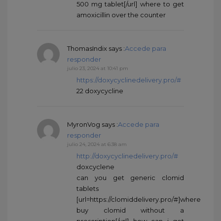
500 mg tablet[/url] where to get
amoxicillin over the counter
ThomasIndix
says :
Accede para
responder
julio 23, 2024 at 10:41 pm
https://doxycyclinedelivery.pro/#
22 doxycycline
MyronVog
says :
Accede para
responder
julio 24, 2024 at 6:38 am
http://doxycyclinedelivery.pro/#
doxcyclene
can you get generic clomid
tablets
[url=https://clomiddelivery.pro/#]where
buy clomid without a