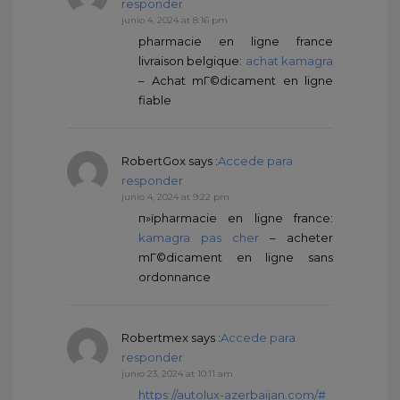
responder
junio 4, 2024 at 8:16 pm
pharmacie en ligne france
livraison belgique:
achat kamagra
– Achat mГ©dicament en ligne
fiable
RobertGox
says :
Accede para
responder
junio 4, 2024 at 9:22 pm
п»їpharmacie en ligne france:
kamagra pas cher
– acheter
mГ©dicament en ligne sans
ordonnance
Robertmex
says :
Accede para
responder
junio 23, 2024 at 10:11 am
https://autolux-azerbaijan.com/#