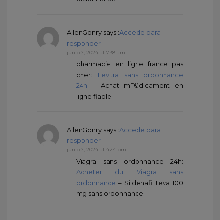
AllenGonry
says :
Accede para
responder
junio 2, 2024 at 7:38 am
pharmacie en ligne france pas
cher:
Levitra sans ordonnance
24h
– Achat mГ©dicament en
ligne fiable
AllenGonry
says :
Accede para
responder
junio 2, 2024 at 4:24 pm
Viagra sans ordonnance 24h:
Acheter du Viagra sans
ordonnance
– Sildenafil teva 100
mg sans ordonnance