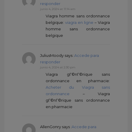
responder
junio 4, 2024 at 11:14 am
Viagra homme sans ordonnance
belgique:
viagra en ligne
– Viagra
homme sans ordonnance
belgique
JuliusMoody
says :
Accede para
responder
junio 4, 2024 at 2:30 pm
Viagra gГ©nГ©rique sans
ordonnance en pharmacie:
Acheter du Viagra sans
ordonnance
– Viagra
gГ©nГ©rique sans ordonnance
en pharmacie
AllenGonry
says :
Accede para