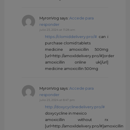
MyronVog
says :
Accede para
responder
julio 23, 2024 at 11:28 am
https://clomiddelivery.pro/#
can i
purchase clomid tablets
medicine amoxicillin 500mg
[url=http://amoxildelivery.pro/#]order
amoxicillin online uk[/url]
medicine amoxicillin 500mg
MyronVog
says :
Accede para
responder
julio 23, 2024 at 8:47 pm
http://doxycyclinedelivery.pro/#
doxycycline in mexico
amoxicillin without rx
[url=http://amoxildelivery.pro/#]amoxicillin