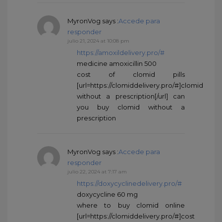
MyronVog
says :
Accede para
responder
julio 21, 2024 at 10:08 pm
https://amoxildelivery.pro/#
medicine amoxicillin 500
cost of clomid pills
[url=https://clomiddelivery.pro/#]clomid
without a prescription[/url] can
you buy clomid without a
prescription
MyronVog
says :
Accede para
responder
julio 22, 2024 at 7:17 am
https://doxycyclinedelivery.pro/#
doxycycline 60 mg
where to buy clomid online
[url=https://clomiddelivery.pro/#]cost