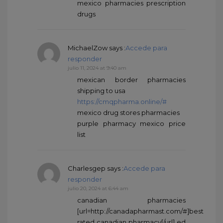
mexico pharmacies prescription
drugs
MichaelZow
says :
Accede para
responder
julio 11, 2024 at 9:40 am
mexican border pharmacies
shipping to usa
https://cmqpharma.online/#
mexico drug stores pharmacies
purple pharmacy mexico price
list
Charlesgep
says :
Accede para
responder
julio 20, 2024 at 6:44 am
canadian pharmacies
[url=http://canadapharmast.com/#]best
rated canadian pharmacy[/url] ed