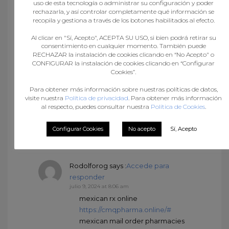
uso de esta tecnología o administrar su configuración y poder
responder
rechazarla, y así controlar completamente qué información se
junio 24, 2024 at 11:51 pm
recopila y gestiona a través de los botones habilitados al efecto.
Pin-up Giris:
Pin-Up Casino
– pin-
Al clicar en "Sí, Acepto", ACEPTA SU USO, si bien podrá retirar su
up 141 casino
consentimiento en cualquier momento. También puede
RECHAZAR la instalación de cookies clicando en “No Acepto" o
CONFIGURAR la instalación de cookies clicando en “Configurar
Cookies”.
Irvinfus
says :
Accede para responder
julio 9, 2024 at 7:27 am
Para obtener más información sobre nuestras políticas de datos,
mexican border pharmacies
visite nuestra
Política de privacidad
. Para obtener más información
al respecto, puedes consultar nuestra
Política de Cookies
.
shipping to usa:
mexican
pharmacy online
– purple
Configurar Cookies
No acepto
Sí, Acepto
pharmacy mexico price list
Rodolforog
says :
Accede para
responder
julio 9, 2024 at 8:06 am
mexican rx online
https://cmqpharma.online/#
mexican mail order pharmacies