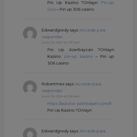
Pin Up Kazino ?Onlayn:
Pin-up
Giris
– Pin up 306 casino
Edwardgredy
says :
Accede para
responder
junio 24, 2024 at 3:37 am
Pin Up Azerbaycan ?Onlayn
Kazino:
pin-up kazino
– Pin up
306 casino
Robertmex
says :
Accede para
responder
junio 24, 2024 at 3:45 am
https://autolux-azerbaijan.com/#
Pin Up Kazino ?Onlayn
Edwardgredy
says :
Accede para