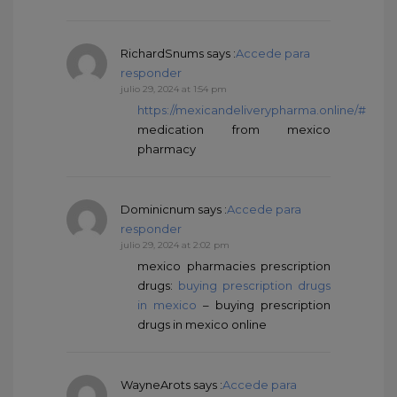
RichardSnums
says :
Accede para
responder
julio 29, 2024 at 1:54 pm
https://mexicandeliverypharma.online/#
medication from mexico
pharmacy
Dominicnum
says :
Accede para
responder
julio 29, 2024 at 2:02 pm
mexico pharmacies prescription
drugs:
buying prescription drugs
in mexico
– buying prescription
drugs in mexico online
WayneArots
says :
Accede para