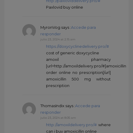
http://paxloviddelivery.pro/#
Paxlovid buy online
MyronVog
says :
Accede para
responder
julio 23, 2024 at 2:15 am
https://doxycyclinedelivery.pro/#
cost of generic doxycycline
amoxil pharmacy
[url=http://amoxildelivery.pro/#]amoxicillin
order online no prescription[/url]
amoxicillin 500 mg without
prescription
ThomasIndix
says :
Accede para
responder
julio 23, 2024 at 8:05 am
http://amoxildelivery.pro/#
where
can i buy amoxicillin online