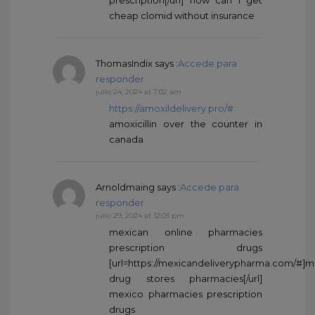
prescription[/url] how can i get
cheap clomid without insurance
ThomasIndix
says :
Accede para
responder
julio 24, 2024 at 7:02 am
https://amoxildelivery.pro/#
amoxicillin over the counter in
canada
Arnoldmaing
says :
Accede para
responder
julio 29, 2024 at 12:03 pm
mexican online pharmacies
prescription drugs
[url=https://mexicandeliverypharma.com/#]
drug stores pharmacies[/url]
mexico pharmacies prescription
drugs