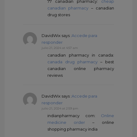
77 canadian pharmacy:
cheap
canadian pharmacy
– canadian
drug stores
DavidWix
says :
Accede para
responder
julio 21, 2024 at 4:57 am
canadian pharmacy in canada:
canada drug pharmacy
– best
canadian online pharmacy
reviews
DavidWix
says :
Accede para
responder
julio 21, 2024 at 2:59 pm
indianpharmacy com:
Online
medicine order
– online
shopping pharmacy india