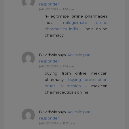
responder
julio 20, 2024 at 1:06 pm
п»їlegitimate online pharmacies
india:
п»їlegitimate online
pharmacies india
– india online
pharmacy
DavidWix
says :
Accede para
responder
julio 20, 2024 at 6:14 pm
buying from online mexican
pharmacy:
buying prescription
drugs in mexico
– mexican
pharmaceuticals online
DavidWix
says :
Accede para
responder
julio 20, 2024 at 11:52 pm