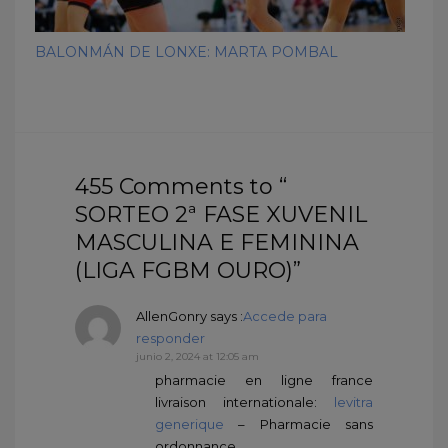
BALONMÁN DE LONXE: MARTA POMBAL
455 Comments to “
SORTEO 2ª FASE XUVENIL
MASCULINA E FEMININA
(LIGA FGBM OURO)”
AllenGonry
says :
Accede para
responder
junio 2, 2024 at 12:05 am
pharmacie en ligne france
livraison internationale:
levitra
generique
– Pharmacie sans
ordonnance