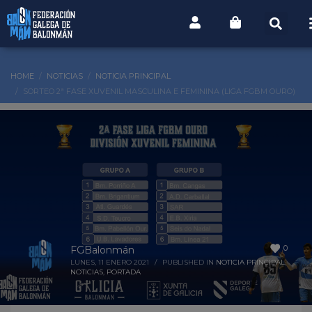
HOME
NOTICIAS
NOTICIA PRINCIPAL
SORTEO 2ª FASE XUVENIL MASCULINA E FEMININA (LIGA FGBM OURO)
0
FGBalonmán
LUNES, 11 ENERO 2021
/
PUBLISHED IN
NOTICIA PRINCIPAL
,
NOTICIAS
,
PORTADA