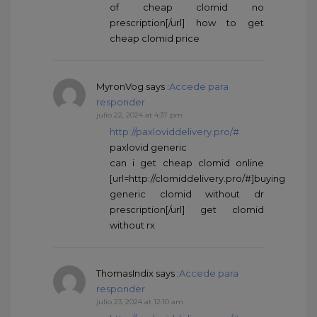
of cheap clomid no
prescription[/url] how to get
cheap clomid price
MyronVog
says :
Accede para
responder
julio 22, 2024 at 4:37 pm
http://paxloviddelivery.pro/#
paxlovid generic
can i get cheap clomid online
[url=http://clomiddelivery.pro/#]buying
generic clomid without dr
prescription[/url] get clomid
without rx
ThomasIndix
says :
Accede para
responder
julio 23, 2024 at 12:10 am