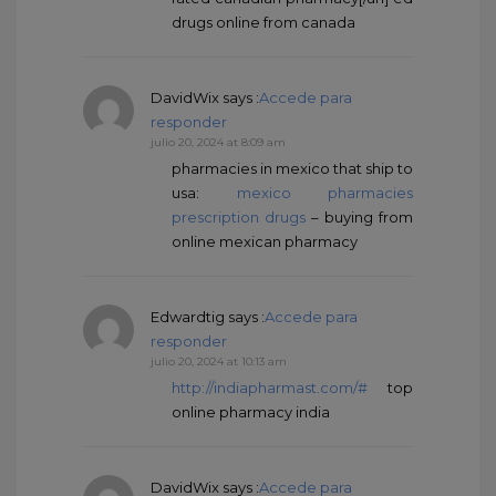
drugs online from canada
DavidWix
says :
Accede para
responder
julio 20, 2024 at 8:09 am
pharmacies in mexico that ship to
usa:
mexico pharmacies
prescription drugs
– buying from
online mexican pharmacy
Edwardtig
says :
Accede para
responder
julio 20, 2024 at 10:13 am
http://indiapharmast.com/#
top
online pharmacy india
DavidWix
says :
Accede para