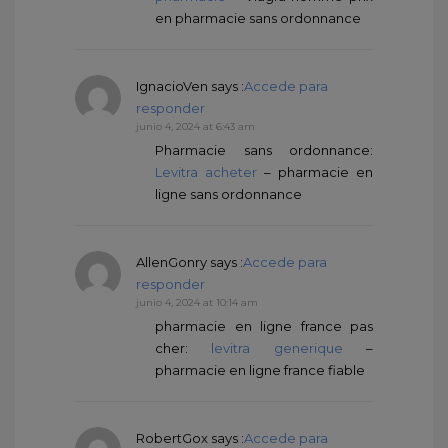
en pharmacie sans ordonnance
IgnacioVen
says :
Accede para
responder
junio 4, 2024 at 6:43 am
Pharmacie sans ordonnance:
Levitra acheter
– pharmacie en
ligne sans ordonnance
AllenGonry
says :
Accede para
responder
junio 4, 2024 at 10:14 am
pharmacie en ligne france pas
cher:
levitra generique
–
pharmacie en ligne france fiable
RobertGox
says :
Accede para