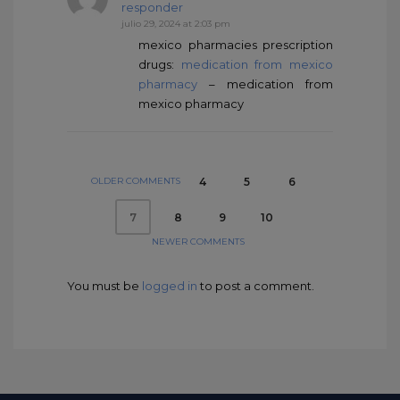
responder
julio 29, 2024 at 2:03 pm
mexico pharmacies prescription
drugs:
medication from mexico
pharmacy
– medication from
mexico pharmacy
OLDER COMMENTS
4
5
6
8
9
10
7
NEWER COMMENTS
You must be
logged in
to post a comment.