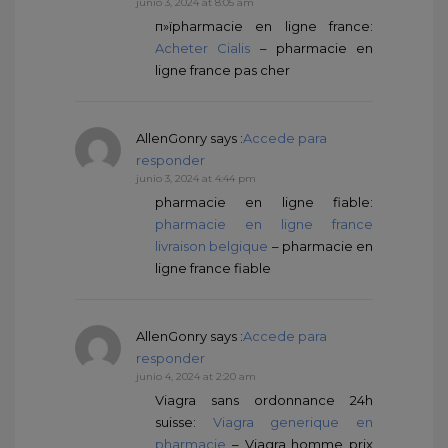
junio 3, 2024 at 8:05 am
п»їpharmacie en ligne france:
Acheter Cialis
– pharmacie en
ligne france pas cher
AllenGonry
says :
Accede para
responder
junio 3, 2024 at 4:44 pm
pharmacie en ligne fiable:
pharmacie en ligne france
livraison belgique
– pharmacie en
ligne france fiable
AllenGonry
says :
Accede para
responder
junio 4, 2024 at 2:20 am
Viagra sans ordonnance 24h
suisse:
Viagra generique en
pharmacie
– Viagra homme prix