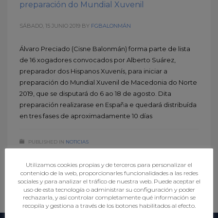
preparación do Mundial Xuvenil
SÁBADO, 15 JUNIO 2019
BY
FGBALONMÁN
Álvaro Preciado (Cisne Balonmán) forma parte de lista
de 16 xogadores convocados por Alberto Suárez,
preparador dos Hispanos Xuvenís, para iniciar a
preparación do Mundial Xuvenil de Macedonia do Norte
2019, que se disputará do 6 ao 18 de agosto. Dita
preparación realizarase en España e quedará distribuída
en tres fases de aproximadamente 10 días
PUBLISHED IN
NOTICIAS
TAGGED UNDER:
ALVARO PRECIADO
,
CONVOCATORIA
,
MUNDIAL
XUVENIL
Utilizamos cookies propias y de terceros para personalizar el
contenido de la web, proporcionarles funcionalidades a las redes
sociales y para analizar el tráfico de nuestra web. Puede aceptar el
uso de esta tecnología o administrar su configuración y poder
rechazarla, y así controlar completamente qué información se
recopila y gestiona a través de los botones habilitados al efecto.