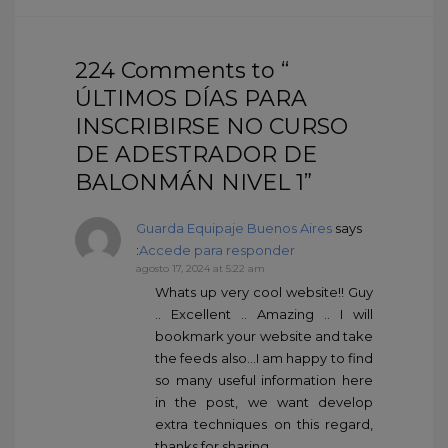
224 Comments to “
ÚLTIMOS DÍAS PARA
INSCRIBIRSE NO CURSO
DE ADESTRADOR DE
BALONMÁN NIVEL 1”
Guarda Equipaje Buenos Aires
says
:
Accede para responder
agosto 17, 2024 at 5:22 am
Whats up very cool website!! Guy
.. Excellent .. Amazing .. I will
bookmark your website and take
the feeds also…I am happy to find
so many useful information here
in the post, we want develop
extra techniques on this regard,
thanks for sharing. . . . . .