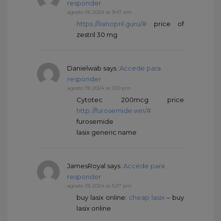
responder
agosto 19, 2024 at 9:47 am
https://lisinopril.guru/#
price of
zestril 30 mg
Danielwab
says :
Accede para
responder
agosto 19, 2024 at 3:10 pm
Cytotec 200mcg price
http://furosemide.win/#
furosemide
lasix generic name
JamesRoyal
says :
Accede para
responder
agosto 19, 2024 at 5:27 pm
buy lasix online:
cheap lasix
– buy
lasix online