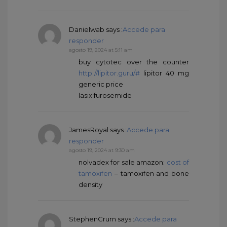
Danielwab
says :
Accede para
responder
agosto 19, 2024 at 5:11 am
buy cytotec over the counter
http://lipitor.guru/#
lipitor 40 mg
generic price
lasix furosemide
JamesRoyal
says :
Accede para
responder
agosto 19, 2024 at 9:30 am
nolvadex for sale amazon:
cost of
tamoxifen
– tamoxifen and bone
density
StephenCrurn
says :
Accede para