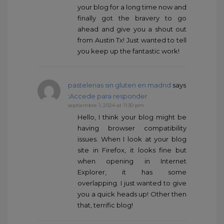
your blog for a long time now and
finally got the bravery to go
ahead and give you a shout out
from Austin Tx! Just wanted to tell
you keep up the fantastic work!
pastelerias sin gluten en madrid
says
:
Accede para responder
septiembre 1, 2024 at 11:30 pm
Hello, I think your blog might be
having browser compatibility
issues. When I look at your blog
site in Firefox, it looks fine but
when opening in Internet
Explorer, it has some
overlapping. I just wanted to give
you a quick heads up! Other then
that, terrific blog!