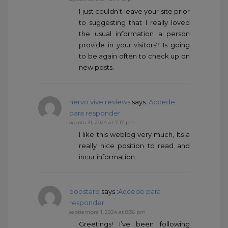
I just couldn’t leave your site prior
to suggesting that I really loved
the usual information a person
provide in your visitors? Is going
to be again often to check up on
new posts.
nervo vive reviews
says :
Accede
para responder
agosto 31, 2024 at 7:17 pm
I like this weblog very much, Its a
really nice position to read and
incur information.
boostaro
says :
Accede para
responder
septiembre 1, 2024 at 8:36 pm
Greetings! I’ve been following