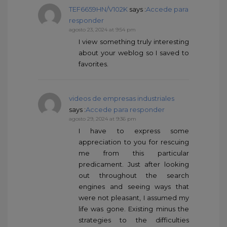
TEF6659HN/V102K
says :
Accede para
responder
agosto 23, 2024 at 9:54 pm
I view something truly interesting
about your weblog so I saved to
favorites.
videos de empresas industriales
says :
Accede para responder
agosto 29, 2024 at 9:36 pm
I have to express some
appreciation to you for rescuing
me from this particular
predicament. Just after looking
out throughout the search
engines and seeing ways that
were not pleasant, I assumed my
life was gone. Existing minus the
strategies to the difficulties