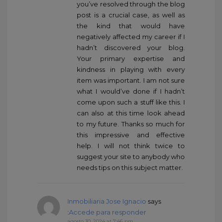
you’ve resolved through the blog
post is a crucial case, as well as
the kind that would have
negatively affected my career if I
hadn’t discovered your blog.
Your primary expertise and
kindness in playing with every
item was important. I am not sure
what I would’ve done if I hadn’t
come upon such a stuff like this. I
can also at this time look ahead
to my future. Thanks so much for
this impressive and effective
help. I will not think twice to
suggest your site to anybody who
needs tips on this subject matter.
Inmobiliaria Jose Ignacio
says
:
Accede para responder
agosto 30, 2024 at 7:46 pm