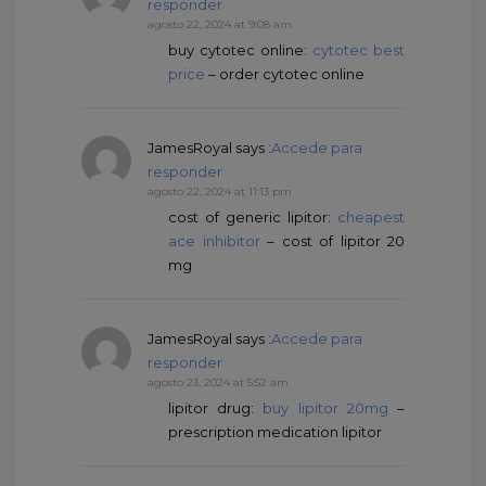
responder
agosto 22, 2024 at 9:08 am
buy cytotec online:
cytotec best
price
– order cytotec online
JamesRoyal
says :
Accede para
responder
agosto 22, 2024 at 11:13 pm
cost of generic lipitor:
cheapest
ace inhibitor
– cost of lipitor 20
mg
JamesRoyal
says :
Accede para
responder
agosto 23, 2024 at 5:52 am
lipitor drug:
buy lipitor 20mg
–
prescription medication lipitor