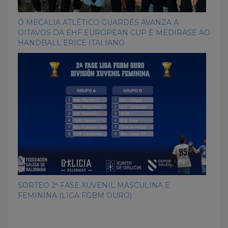
O MECALIA ATLÉTICO GUARDÉS AVANZA A
OITAVOS DA EHF EUROPEAN CUP E MEDIRASE AO
HANDBALL ERICE ITALIANO
SORTEO 2ª FASE XUVENIL MASCULINA E
FEMININA (LIGA FGBM OURO)