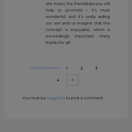
site menu, the friendships you will
help to promote – it’s most
wonderful, and it’s really aiding
our son and us imagine that this
concept is enjoyable, which is
exceedingly important. Many
thanks for all!
OLDER COMMENTS
1
2
3
4
5
You must be
logged in
to post a comment.