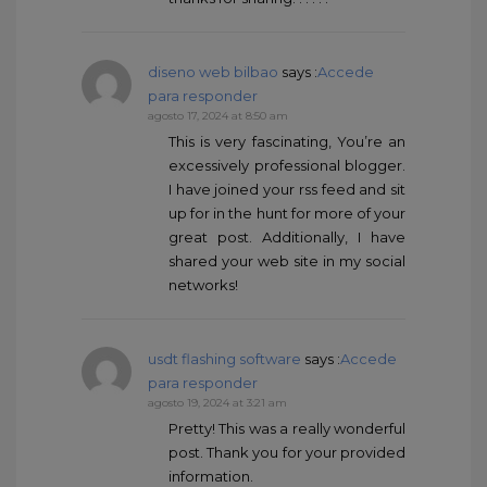
diseno web bilbao
says :
Accede
para responder
agosto 17, 2024 at 8:50 am
This is very fascinating, You’re an
excessively professional blogger.
I have joined your rss feed and sit
up for in the hunt for more of your
great post. Additionally, I have
shared your web site in my social
networks!
usdt flashing software
says :
Accede
para responder
agosto 19, 2024 at 3:21 am
Pretty! This was a really wonderful
post. Thank you for your provided
information.