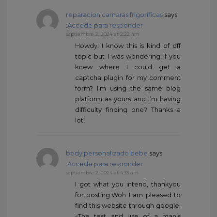
reparacion camaras frigorificas
says
:
Accede para responder
septiembre 2, 2024 at 2:22 am
Howdy! I know this is kind of off
topic but I was wondering if you
knew where I could get a
captcha plugin for my comment
form? I’m using the same blog
platform as yours and I’m having
difficulty finding one? Thanks a
lot!
body personalizado bebe
says
:
Accede para responder
septiembre 2, 2024 at 4:33 am
I got what you intend, thankyou
for posting.Woh I am pleased to
find this website through google.
«The test and use of a man’s