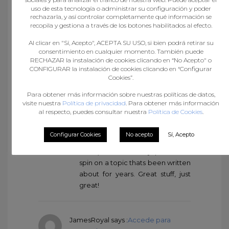
buy cytotec in usa:
Misoprostol
uso de esta tecnología o administrar su configuración y poder
200 mg buy online
– buy cytotec
rechazarla, y así controlar completamente qué información se
recopila y gestiona a través de los botones habilitados al efecto.
online fast delivery
Al clicar en "Sí, Acepto", ACEPTA SU USO, si bien podrá retirar su
consentimiento en cualquier momento. También puede
RECHAZAR la instalación de cookies clicando en “No Acepto" o
la manga club property for sale
says
CONFIGURAR la instalación de cookies clicando en “Configurar
:
Accede para responder
Cookies”.
agosto 21, 2024 at 5:36 pm
Para obtener más información sobre nuestras políticas de datos,
This is the right blog for anyone
visite nuestra
Política de privacidad
. Para obtener más información
who wants to find out about this
al respecto, puedes consultar nuestra
Política de Cookies
.
topic. You realize so much its
almost hard to argue with you
Configurar Cookies
No acepto
Sí, Acepto
(not that I actually would want…
HaHa). You definitely put a new
spin on a topic thats been written
about for years. Great stuff, just
great!
JamesRoyal
says :
Accede para