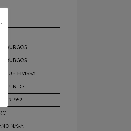
co
LO BURGOS
o
LO BURGOS
 CLUB EIVISSA
 SAGUNTO
UDAD 1952
CRO
NO NAVA