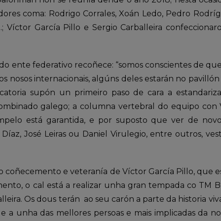
dores coma: Rodrigo Corrales, Xoán Ledo, Pedro Rodrígu
…; Víctor García Pillo e Sergio Carballeira confecciona
do ente federativo recoñece: “somos conscientes de que
os nosos internacionais, algúns deles estarán no pavillón
catoria supón un primeiro paso de cara a estandari
mbinado galego; a columna vertebral do equipo con Ví
ampelo está garantida, e por suposto que ver de nov
Díaz, José Leiras ou Daniel Virulegio, entre outros, ves
 coñecemento e veteranía de Víctor García Pillo, que
nto, o cal está a realizar unha gran tempada co TM B
leira. Os dous terán ao seu carón a parte da historia v
 a unha das mellores persoas e mais implicadas da nosa 