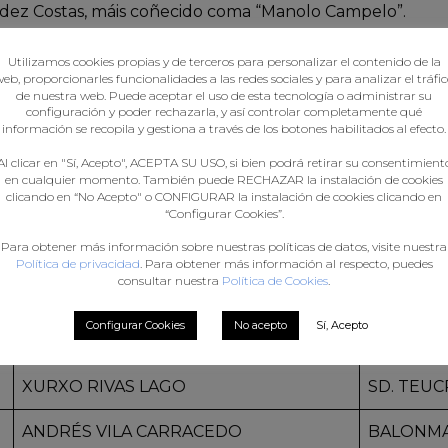
dez Costas, máis coñecido coma “Manolo Campelo”.
rá formado por:
Utilizamos cookies propias y de terceros para personalizar el contenido de la
eb, proporcionarles funcionalidades a las redes sociales y para analizar el tráfi
de nuestra web. Puede aceptar el uso de esta tecnología o administrar su
configuración y poder rechazarla, y así controlar completamente qué
NOME E APELIDOS
CLUB
información se recopila y gestiona a través de los botones habilitados al efecto.
ALEXANDRE CHAN BLANCO
SAN PAB
Al clicar en "Sí, Acepto", ACEPTA SU USO, si bien podrá retirar su consentimient
en cualquier momento. También puede RECHAZAR la instalación de cookies
clicando en “No Acepto" o CONFIGURAR la instalación de cookies clicando en
JORGE GARCÍA LLORIA
SAN PAB
“Configurar Cookies”.
Para obtener más información sobre nuestras políticas de datos, visite nuestra
DIEGO PRADA MENA
HANDBOL
Política de privacidad
. Para obtener más información al respecto, puedes
consultar nuestra
Política de Cookies
.
ARÓN DÍAZ LEDO
PUERTO
Configurar Cookies
No acepto
Sí, Acepto
DIEGO MARTÍNEZ VÁZQUEZ
O.A.R. CI
XURXO RIVAS LAGO
SD. TEU
ANDRÉS VILA CARRACEDO
BALONMA