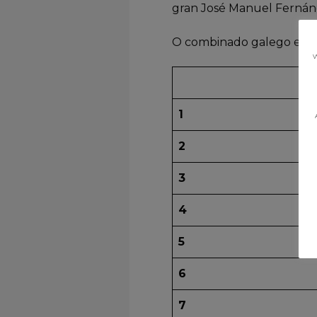
gran José Manuel Fernán
O combinado galego esta
w
1
2
3
4
5
6
7