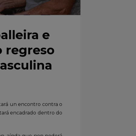
alleira e
 regreso
asculina
tará un encontro contra o
estará encadrado dentro do
ón, aínda que non poderá