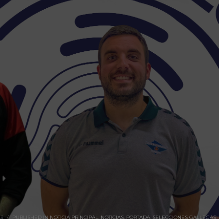
23
/
PUBLISHED IN
NOTICIA PRINCIPAL
,
NOTICIAS
,
PORTADA
,
SELECCIONES GALLEGAS