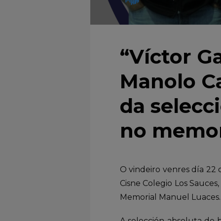
“Víctor Ga
Manolo C
da selecc
no memor
O vindeiro venres día 22
Cisne Colegio Los Sauces,
Memorial Manuel Luaces
A selección absoluta de