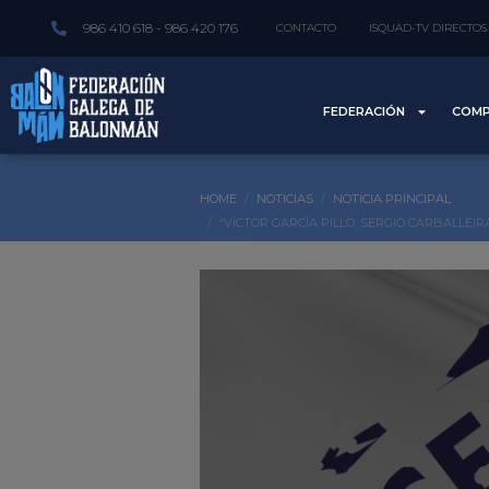
986 410 618 - 986 420 176
CONTACTO
ISQUAD-TV DIRECTOS
FEDERACIÓN
COMP
HOME
NOTICIAS
NOTICIA PRINCIPAL
“VÍCTOR GARCÍA PILLO, SERGIO CARBALL
LUACES”