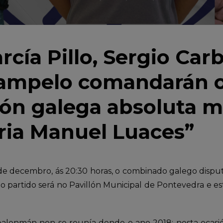
rcía Pillo, Sergio Carb
ampelo comandarán o
ión galega absoluta m
ia Manuel Luaces”
 de decembro, ás 20:30 horas, o combinado galego dispu
 o partido será no Pavillón Municipal de Pontevedra e 
.
 balonmán non se reunía dende o ano 2018; nesta ocasi