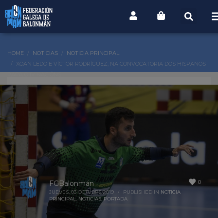
HOME
NOTICIAS
NOTICIA PRINCIPAL
XOAN LEDO E VÍCTOR RODRÍGUEZ, NA CONVOCATORIA DOS HISPANOS
PARA O IV NACIÓNS
0
FGBalonmán
JUEVES, 03 OCTUBRE 2019
/
PUBLISHED IN
NOTICIA
PRINCIPAL
,
NOTICIAS
,
PORTADA