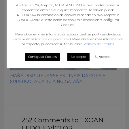
Al clicar en "Sí, Acepto", ACEPTA SU USO, si bien podrá retirar su
consentimiento en cualquier momento. También puede
RECHAZAR la instalación de cookies clicando en “No Acepto" o
CONFIGURAR la instalación de cookies clicando en “Configurar
Cookies”.
Para obtener más información sobre nuestras políticas de datos,
visite nuestra
Política de privacidad
. Para obtener más información
al respecto, puedes consultar nuestra
Política de Cookies
.
Configurar Cookies
No acepto
Sí, Acepto
MAÑÁ DISPUTARANSE AS FINAIS DA COPA E
SUPERCOPA GALICIA NO GATAÑAL
252 Comments to “ XOAN
LEDO E VÍCTOR