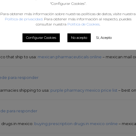
“Configurar Cookies”.
ede para responder
Para obtener más información sobre nuestras políticas de datos, visite nuestra
Política de privacidad
. Para obtener más información al respecto, puedes
cies in mexico
reputable mexican pharmacies online
mexican border
consultar nuestra
Política de Cookies
.
Configurar Cookies
No acepto
Sí, Acepto
ede para responder
o that ship to usa:
mexican pharmaceuticals online
– mexican mail 
ede para responder
rmacies shipping to usa:
purple pharmacy mexico price list
– best o
de para responder
n drugs in mexico:
buying prescription drugs in mexico online
– mexica