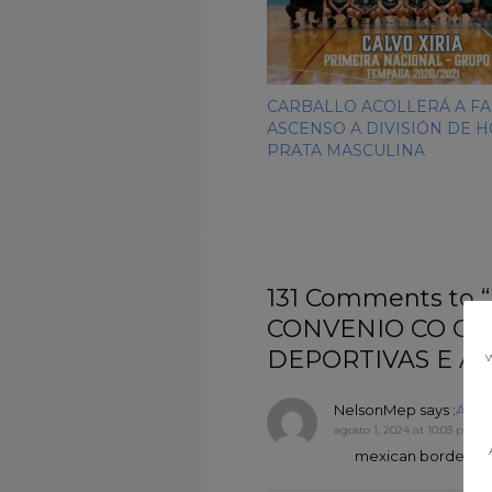
CARBALLO ACOLLERÁ A FA
ASCENSO A DIVISIÓN DE 
PRATA MASCULINA
131 Comments to
CONVENIO CO CO
DEPORTIVAS E A 
w
NelsonMep
says :
Acce
agosto 1, 2024 at 10:03 pm
mexican border pha