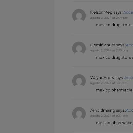
NelsonMep
says :
Acce
agosto 2, 2024 at 2:04 pm
mexico drug store
Dominicnum
says :
Acc
agosto 2, 2024 at 2:59 pm
mexico drug store
WayneArots
says :
Acc
agosto 2, 2024 at 3:43 pm
mexico pharmacies
Arnoldmaing
says :
Acc
agosto 2, 2024 at 9:37 pm
mexico pharmacies