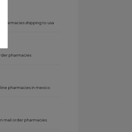
 pharmacies shipping to usa
order pharmacies
nline pharmacies in mexico
n mail order pharmacies