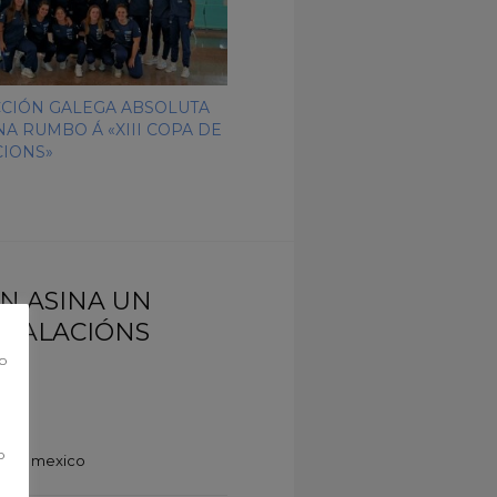
CCIÓN GALEGA ABSOLUTA
A RUMBO Á «XIII COPA DE
CIONS»
ÁN ASINA UN
STALACIÓNS
co
o
gs in mexico