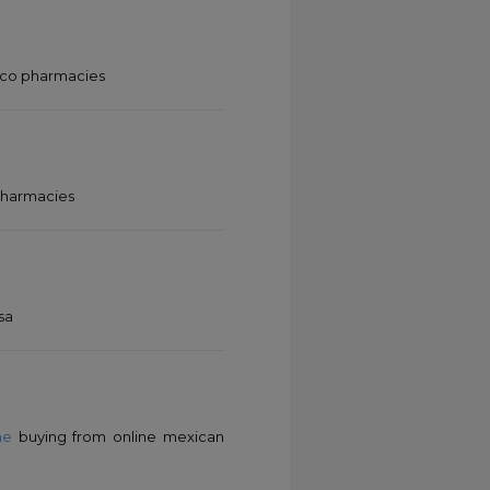
ico pharmacies
pharmacies
sa
ne
buying from online mexican