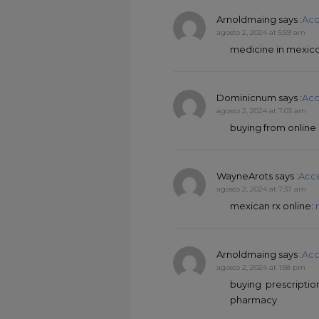
Arnoldmaing
says :
Acc
agosto 2, 2024 at 5:59 am
medicine in mexic
Dominicnum
says :
Acc
agosto 2, 2024 at 7:03 am
buying from onlin
WayneArots
says :
Acc
agosto 2, 2024 at 7:37 am
mexican rx online:
Arnoldmaing
says :
Acc
agosto 2, 2024 at 1:58 pm
buying prescripti
pharmacy