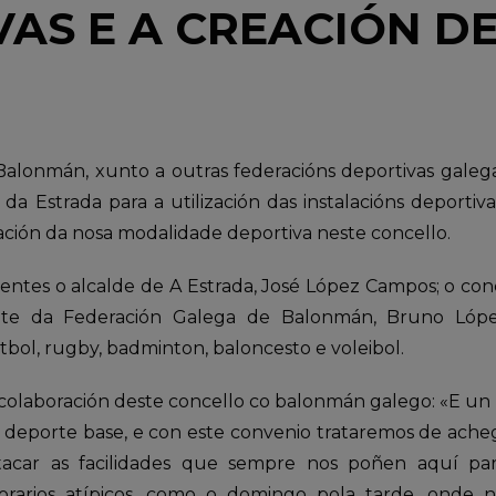
AS E A CREACIÓN D
alonmán, xunto a outras federacións deportivas galeg
da Estrada para a utilización das instalacións deportiv
ación da nosa modalidade deportiva neste concello.
entes o alcalde de A Estrada, José López Campos; o con
nte da Federación Galega de Balonmán, Bruno Lópe
tbol, rugby, badminton, baloncesto e voleibol.
olaboración deste concello co balonmán galego: «E un
o deporte base, e con este convenio trataremos de ache
acar as facilidades que sempre nos poñen aquí para
horarios atípicos, como o domingo pola tarde, onde