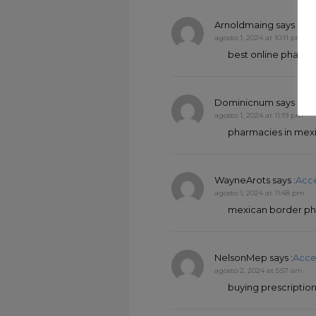
Arnoldmaing
says :
Acc
agosto 1, 2024 at 10:11 pm
best online pharma
Dominicnum
says :
Acc
agosto 1, 2024 at 11:19 pm
pharmacies in mexic
WayneArots
says :
Acc
agosto 1, 2024 at 11:48 pm
mexican border pha
NelsonMep
says :
Acce
agosto 2, 2024 at 5:57 am
buying prescriptio