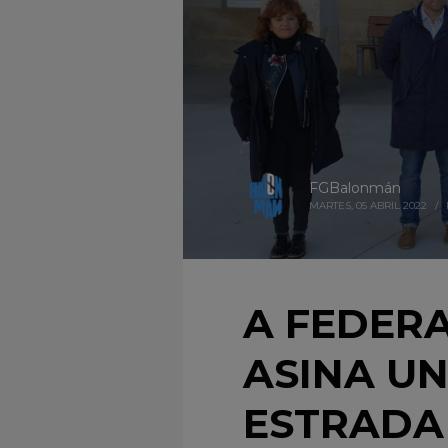
FGBalonmán
MARTES, 05 ABRIL 2022
/
A FEDER
ASINA U
ESTRADA