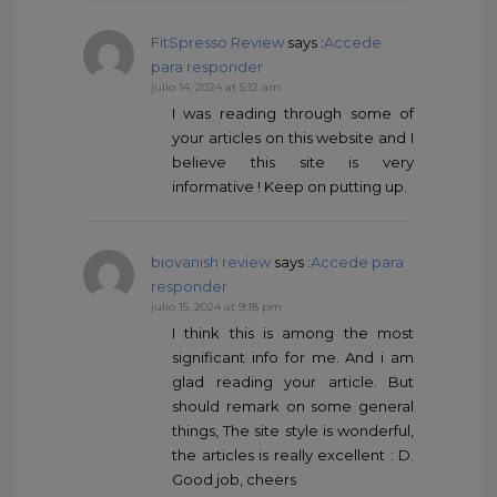
FitSpresso Review
says :
Accede
para responder
julio 14, 2024 at 5:12 am
I was reading through some of
your articles on this website and I
believe this site is very
informative ! Keep on putting up.
biovanish review
says :
Accede para
responder
julio 15, 2024 at 9:18 pm
I think this is among the most
significant info for me. And i am
glad reading your article. But
should remark on some general
things, The site style is wonderful,
the articles is really excellent : D.
Good job, cheers