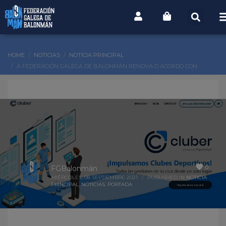
HOME
NOTICIAS
NOTICIA PRINCIPAL
A FEDERACIÓN GALEGA DE BALONMÁN RENOVA O ACORDO CON
CLUBER E OFRECE AOS CLUBES GRATIS UN ANO MÁIS ESTA PLATAFORMA
DE XESTIÓN
0
FGBalonmán
MIÉRCOLES, 08 SEPTIEMBRE 2021
/
PUBLISHED IN
NOTICIA
PRINCIPAL
,
NOTICIAS
,
PORTADA