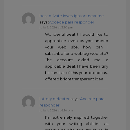
best private investigators near me
says :
Accede para responder
julio 2, 2024 at 3:20 pm
Wonderful beat ! I would like to
apprentice even as you amend
your web site, how can i
subscribe for a weblog web site?
The account aided me a
applicable deal. I have been tiny
bit familiar of this your broadcast
offered bright transparent idea
lottery defeater
says :
Accede para
responder
julio 4, 2024 at 6:14 pm
I’m extremely inspired together
with your writing abilities as
smartly as with the structure in