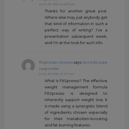
junio 28, 2024 at 8:19 pm
Thanks for another great post.
Where else may just anybody get
that kind of information in such a
perfect way of writing? I’ve a
presentation subsequent week,
and I’m at the look for such info.
fitspresso reviews
says :
Accede para
responder
junio 29, 2024 at 1:17 am
What Is FitSpresso? The effective
weight management formula
FitSpresso is designed to
inherently support weight loss. It
is made using a synergistic blend
of ingredients chosen especially
for their metabolism-boosting
and fat-burning features.