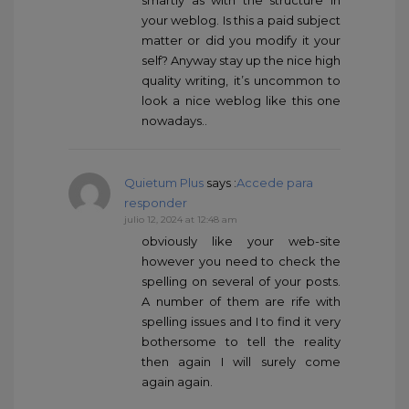
your weblog. Is this a paid subject
matter or did you modify it your
self? Anyway stay up the nice high
quality writing, it’s uncommon to
look a nice weblog like this one
nowadays..
Quietum Plus
says :
Accede para
responder
julio 12, 2024 at 12:48 am
obviously like your web-site
however you need to check the
spelling on several of your posts.
A number of them are rife with
spelling issues and I to find it very
bothersome to tell the reality
then again I will surely come
again again.