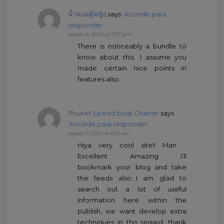
น้ำหอมผู้หญิง
says :
Accede para
responder
agosto 6, 2024 at 7:57 pm
There is noticeably a bundle to
know about this. I assume you
made certain nice points in
features also.
Phuket Speed boat Charter
says
:
Accede para responder
agosto 7, 2024 at 6:53 am
Hiya very cool site!! Man ..
Excellent .. Amazing .. I’ll
bookmark your blog and take
the feeds also…I am glad to
search out a lot of useful
information here within the
publish, we want develop extra
techniques in this regard, thank