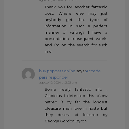
agosto 9, 2024 at 10:32 am
Thank you for another fantastic
post. Where else may just
anybody get that type of
information in such a perfect
manner of writing? I have a
presentation subsequent week,
and I’m on the search for such
info.
buy poppers online
says :
Accede
para responder
agosto 10, 2024 at 2:02 am
Some really fantastic info ,
Gladiolus I detected this. «Now
hatred is by far the longest
pleasure men love in haste but
they detest at leisure.» by
George Gordon Byron.