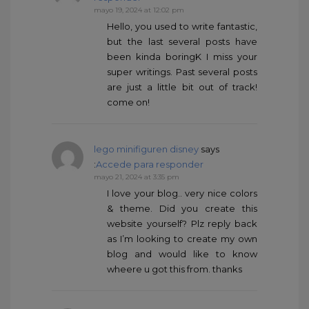
mayo 19, 2024 at 12:02 pm
Hello, you used to write fantastic,
but the last several posts have
been kinda boringK I miss your
super writings. Past several posts
are just a little bit out of track!
come on!
lego minifiguren disney
says
:
Accede para responder
mayo 21, 2024 at 3:35 pm
I love your blog.. very nice colors
& theme. Did you create this
website yourself? Plz reply back
as I’m looking to create my own
blog and would like to know
wheere u got this from. thanks