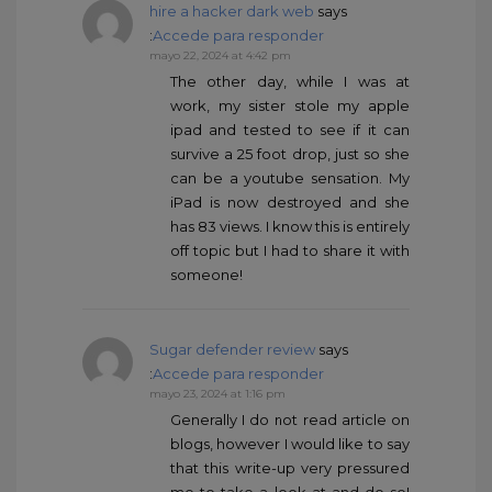
hire a hacker dark web
says
:
Accede para responder
mayo 22, 2024 at 4:42 pm
The other day, while I was at
work, my sister stole my apple
ipad and tested to see if it can
survive a 25 foot drop, just so she
can be a youtube sensation. My
iPad is now destroyed and she
has 83 views. I know this is entirely
off topic but I had to share it with
someone!
Sugar defender review
says
:
Accede para responder
mayo 23, 2024 at 1:16 pm
Generally I do not read article on
blogs, however I would like to say
that this write-up very pressured
me to take a look at and do so!