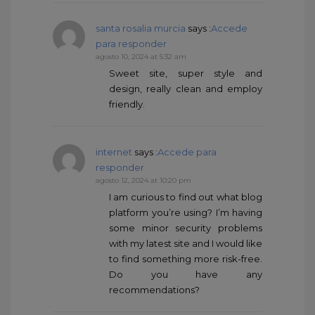
santa rosalia murcia
says :
Accede
para responder
agosto 10, 2024 at 5:32 am
Sweet site, super style and
design, really clean and employ
friendly.
internet
says :
Accede para
responder
agosto 12, 2024 at 10:20 pm
I am curious to find out what blog
platform you’re using? I’m having
some minor security problems
with my latest site and I would like
to find something more risk-free.
Do you have any
recommendations?