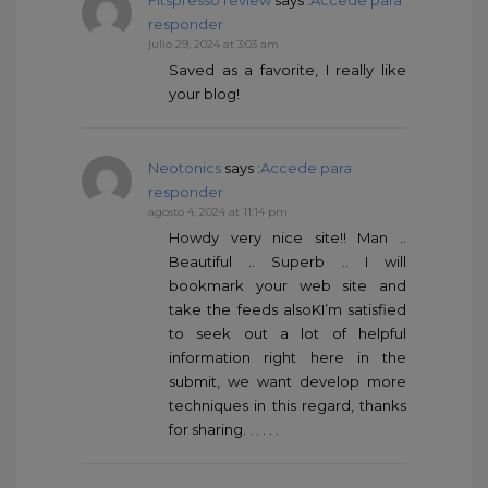
responder
julio 29, 2024 at 3:03 am
Saved as a favorite, I really like
your blog!
Neotonics
says :
Accede para
responder
agosto 4, 2024 at 11:14 pm
Howdy very nice site!! Man ..
Beautiful .. Superb .. I will
bookmark your web site and
take the feeds alsoKI’m satisfied
to seek out a lot of helpful
information right here in the
submit, we want develop more
techniques in this regard, thanks
for sharing. . . . . .