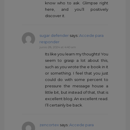
know who to ask. Glimpse right
here, and you’ll positively
discover it.
sugar defender
says :
Accede para
responder
junio 28, 2024 at 4:40 am
Its like you learn my thoughts! You
seem to grasp a lot about this,
such as you wrote the e book in it
or something. I feel that you just
could do with some percent to
pressure the message house a
little bit, but instead of that, that is
excellent blog. An excellent read.
I’ll certainly be back.
zencortex
says :
Accede para