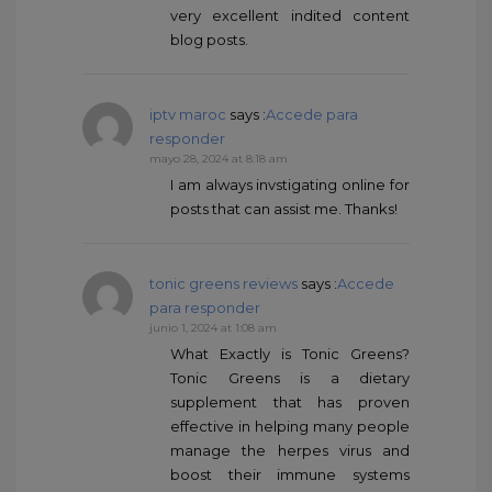
very excellent indited content
blog posts.
iptv maroc
says :
Accede para
responder
mayo 28, 2024 at 8:18 am
I am always invstigating online for
posts that can assist me. Thanks!
tonic greens reviews
says :
Accede
para responder
junio 1, 2024 at 1:08 am
What Exactly is Tonic Greens?
Tonic Greens is a dietary
supplement that has proven
effective in helping many people
manage the herpes virus and
boost their immune systems