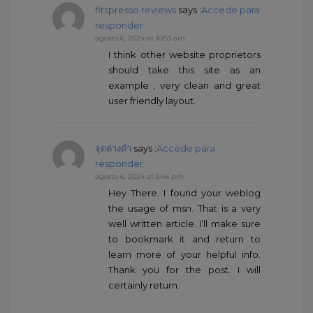
fitspresso reviews
says :
Accede para
responder
agosto 6, 2024 at 10:53 am
I think other website proprietors
should take this site as an
example , very clean and great
user friendly layout.
จุดด่างดำ
says :
Accede para
responder
agosto 6, 2024 at 5:46 pm
Hey There. I found your weblog
the usage of msn. That is a very
well written article. I’ll make sure
to bookmark it and return to
learn more of your helpful info.
Thank you for the post. I will
certainly return.