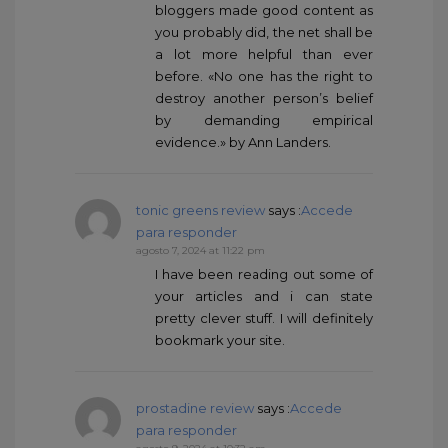
bloggers made good content as
you probably did, the net shall be
a lot more helpful than ever
before. «No one has the right to
destroy another person’s belief
by demanding empirical
evidence.» by Ann Landers.
tonic greens review
says :
Accede
para responder
agosto 7, 2024 at 11:22 pm
I have been reading out some of
your articles and i can state
pretty clever stuff. I will definitely
bookmark your site.
prostadine review
says :
Accede
para responder