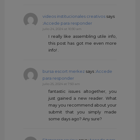
videos institucionales creativos
says
:
Accede para responder
julio 24, 2024 at 10:30 am
I really like assembling utile info,
this post has got me even more
info! .
bursa escort merkez
says :
Accede
para responder
julio 25, 2024 at 7:50 am
fantastic issues altogether, you
just gained a new reader. What
may you recommend about your
submit that you simply made
some days ago? Any sure?
Fitspresso review
says :
Accede para