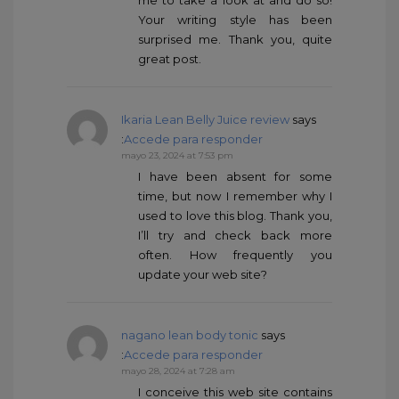
Your writing style has been
surprised me. Thank you, quite
great post.
Ikaria Lean Belly Juice review
says
:
Accede para responder
mayo 23, 2024 at 7:53 pm
I have been absent for some
time, but now I remember why I
used to love this blog. Thank you,
I’ll try and check back more
often. How frequently you
update your web site?
nagano lean body tonic
says
:
Accede para responder
mayo 28, 2024 at 7:28 am
I conceive this web site contains