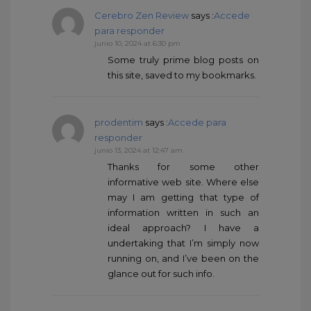
Cerebro Zen Review
says :
Accede
para responder
junio 10, 2024 at 6:30 pm
Some truly prime blog posts on
this site, saved to my bookmarks.
prodentim
says :
Accede para
responder
junio 13, 2024 at 12:47 am
Thanks for some other
informative web site. Where else
may I am getting that type of
information written in such an
ideal approach? I have a
undertaking that I’m simply now
running on, and I’ve been on the
glance out for such info.