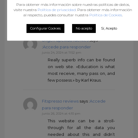
Para obtener más información sobre nuestras políticas de datos,
website has helped me greatly.
visite nuestra
Política de privacidad
. Para obtener más información
Thank you for all of your time &
al respecto, puedes consultar nuestra
Política de Cookies
.
work.
Configurar Cookies
No acepto
Sí, Acepto
origen apellido fuentes
says
:
Accede para responder
junio 24, 2024 at 11:52 pm
Really superb info can be found
on web site. «Education is what
most receive, many pass on, and
few possess.» by Karl Kraus.
Fitspresso reviews
says :
Accede
para responder
junio 26, 2024 at 4:10 pm
This website can be a stroll-
through for all the data you
needed about this and didn’t