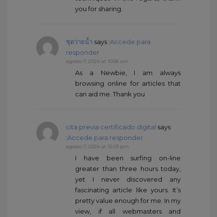
you for sharing.
ชุดว่ายน้ำ
says :
Accede para
responder
agosto 7, 2024 at 10:58 am
As a Newbie, I am always
browsing online for articles that
can aid me. Thank you
cita previa certificado digital
says
:
Accede para responder
agosto 7, 2024 at 12:03 pm
I have been surfing on-line
greater than three hours today,
yet I never discovered any
fascinating article like yours. It’s
pretty value enough for me. In my
view, if all webmasters and