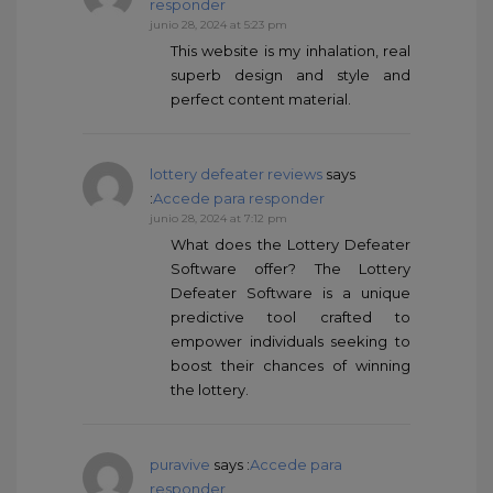
responder
junio 28, 2024 at 5:23 pm
This website is my inhalation, real
superb design and style and
perfect content material.
lottery defeater reviews
says
:
Accede para responder
junio 28, 2024 at 7:12 pm
What does the Lottery Defeater
Software offer? The Lottery
Defeater Software is a unique
predictive tool crafted to
empower individuals seeking to
boost their chances of winning
the lottery.
puravive
says :
Accede para
responder