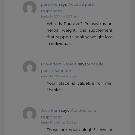
puravive
says :
Accede para
responder
junio 14, 2024 at 2:27 am
What Is Puravive? Puravive is an
herbal weight loss supplement
that supports healthy weight loss
in individuals.
Provadent Review
says :
Accede
para responder
junio 14, 2024 at 4:25 pm
Your place is valueble for me.
Thanks!…
Java Burn
says :
Accede para
responder
junio 17, 2024 at 12:09 pm
Those are yours alright! . We at