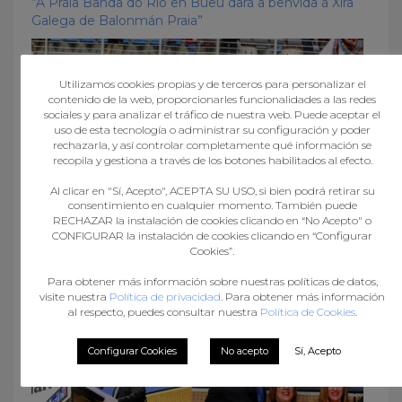
“A Praia Banda do Río en Bueu dará a benvida á Xira
Galega de Balonmán Praia”
Utilizamos cookies propias y de terceros para personalizar el
contenido de la web, proporcionarles funcionalidades a las redes
sociales y para analizar el tráfico de nuestra web. Puede aceptar el
uso de esta tecnología o administrar su configuración y poder
rechazarla, y así controlar completamente qué información se
recopila y gestiona a través de los botones habilitados al efecto.
Al clicar en "Sí, Acepto", ACEPTA SU USO, si bien podrá retirar su
consentimiento en cualquier momento. También puede
RECHAZAR la instalación de cookies clicando en “No Acepto" o
CONFIGURAR la instalación de cookies clicando en “Configurar
Cookies”.
BM PORRIÑO, BRONCE NO CAMPIONATO DE
Para obtener más información sobre nuestras políticas de datos,
ESPAÑA XUVENIL FEMININO
visite nuestra
Política de privacidad
. Para obtener más información
al respecto, puedes consultar nuestra
Política de Cookies
.
Configurar Cookies
No acepto
Sí, Acepto