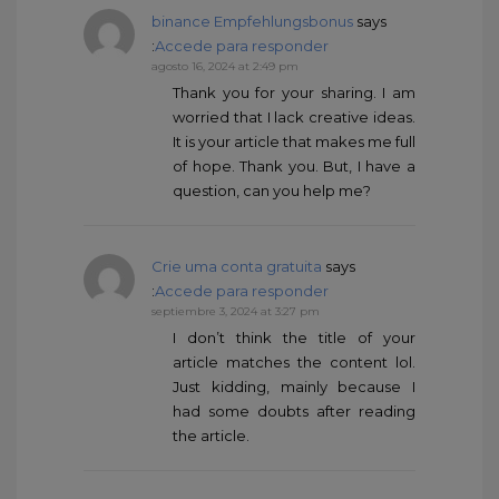
binance Empfehlungsbonus
says
:
Accede para responder
agosto 16, 2024 at 2:49 pm
Thank you for your sharing. I am
worried that I lack creative ideas.
It is your article that makes me full
of hope. Thank you. But, I have a
question, can you help me?
Crie uma conta gratuita
says
:
Accede para responder
septiembre 3, 2024 at 3:27 pm
I don’t think the title of your
article matches the content lol.
Just kidding, mainly because I
had some doubts after reading
the article.