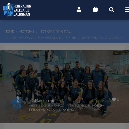
HOME
NOTICIAS
NOTICIA PRINCIPAL
A SELECCIÓN GALEGA ABSOLUTA FEMININA DISPUTARÁ O IV NACIÓNS
EN BANYOLES
0
FGBalonmán
VIERNES, 03 JUNIO 2022
/
PUBLISHED IN
NOTICIA
PRINCIPAL
,
NOTICIAS
,
PORTADA